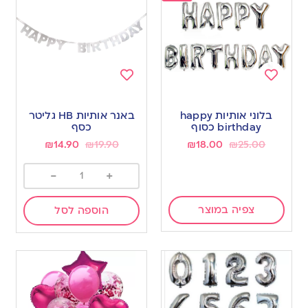
Add
Add
to
to
בלוני אותיות happy
באנר אותיות HB גליטר
wishlist
wishlist
birthday כסוף
כסף
₪
14.90
₪
19.90
₪
18.00
₪
25.00
-
+
צפיה במוצר
הוספה לסל