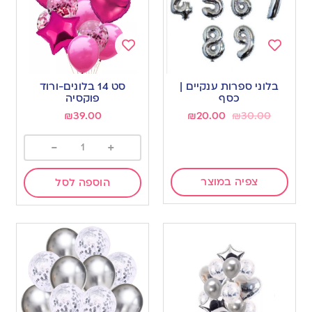
Add
Add
to
to
בלוני ספרות ענקיים |
סט 14 בלונים-ורוד
wishlist
wishlist
כסף
פוקסיה
₪
39.00
₪
20.00
₪
30.00
-
+
צפיה במוצר
הוספה לסל