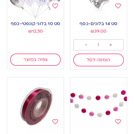
Add
Add
to
to
סט 14 בלונים-כסף
סט 10 בלוני קונפטי-כסף
wishlist
wishlist
₪
12.50
₪
39.00
-
+
צפיה במוצר
הוספה לסל
Add
Add