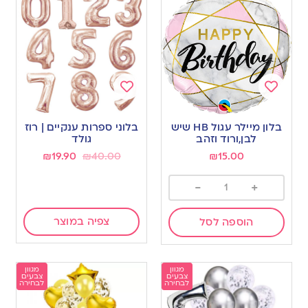
Add
Add
to
to
בלון מיילר עגול HB שיש
בלוני ספרות ענקיים | רוז
wishlist
wishlist
לבן,ורוד וזהב
גולד
₪
19.90
₪
40.00
₪
15.00
-
+
צפיה במוצר
הוספה לסל
מגוון
מגוון
צבעים
צבעים
לבחירה
לבחירה