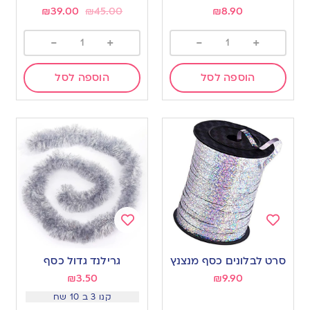
₪
39.00
₪
45.00
₪
8.90
-
+
-
+
הוספה לסל
הוספה לסל
Add
Add
to
to
סרט לבלונים כסף מנצנץ
גרילנד גדול כסף
wishlist
wishlist
₪
3.50
₪
9.90
קנו 3 ב 10 שח