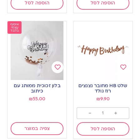
הוספה לסל
הוספה לסל
איסוף
עצמי
בלבד
Add
Add
to
to
שלט HB מחובר נצנצים
בלון זכוכית ממותג עם
wishlist
wishlist
רוז גולד
כיתוב
₪
55.00
₪
9.90
-
+
צפיה במוצר
הוספה לסל