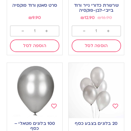
to
to
שרשרת כדורי נייר ורוד
סרט סאטן ורוד פוקסיה
wishlist
wishlist
בייבי-לבן-פוקסיה
₪
9.90
₪
12.90
₪
16.90
-
+
-
+
הוספה לסל
הוספה לסל
Add
Add
to
to
20 בלונים בצבע כסף
100 בלונים מטאלי –
wishlist
wishlist
כסף