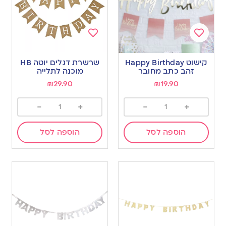
Add
Add
to
to
קישוט Happy Birthday
שרשרת דגלים יוטה HB
wishlist
wishlist
זהב כתב מחובר
מוכנה לתלייה
₪
29.90
₪
19.90
-
+
-
+
הוספה לסל
הוספה לסל