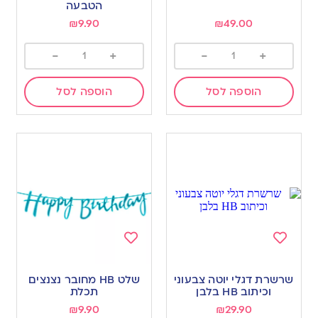
הטבעה
₪
9.90
₪
49.00
-
+
-
+
הוספה לסל
הוספה לסל
Add
Add
to
to
שרשרת דגלי יוטה צבעוני
שלט HB מחובר נצנצים
wishlist
wishlist
וכיתוב HB בלבן
תכלת
₪
9.90
₪
29.90