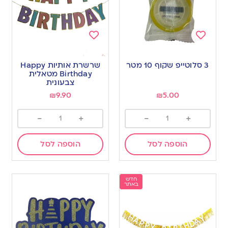
Add
Add
to
to
3 סלוטייפ שקוף 10 מטר
שרשרת אותיות Happy
wishlist
wishlist
Birthday מטאלית
צבעונית
₪
9.90
₪
5.00
-
+
-
+
הוספה לסל
הוספה לסל
חדש
באתר