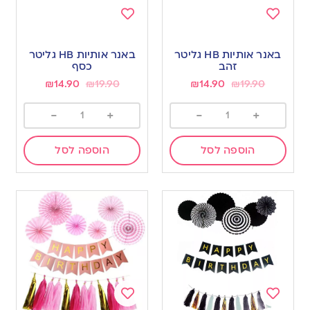
Add
Add
to
to
באנר אותיות HB גליטר
באנר אותיות HB גליטר
wishlist
wishlist
זהב
כסף
₪
14.90
₪
19.90
₪
14.90
₪
19.90
-
+
-
+
הוספה לסל
הוספה לסל