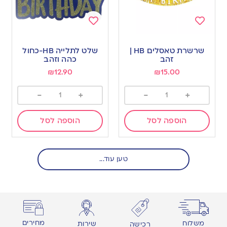
Add
Add
to
to
שרשרת טאסלים HB |
שלט לתלייה HB-כחול
wishlist
wishlist
זהב
כהה וזהב
₪
12.90
₪
15.00
-
+
-
+
הוספה לסל
הוספה לסל
טען עוד...
מחירים
משלוח
שירות
רכישה