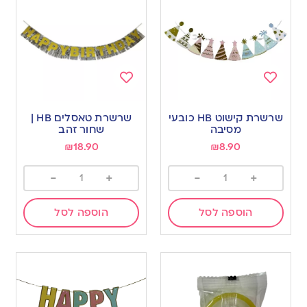
Add
Add
to
to
שרשרת קישוט HB כובעי
שרשרת טאסלים HB |
wishlist
wishlist
מסיבה
שחור זהב
₪
18.90
₪
8.90
-
+
-
+
הוספה לסל
הוספה לסל