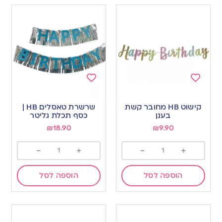
Add
Add
to
to
קישוט HB מחובר קשת
שרשרת טאסלים HB |
wishlist
wishlist
בענן
כסף תכלת גליטר
₪
18.90
₪
9.90
-
+
-
+
הוספה לסל
הוספה לסל