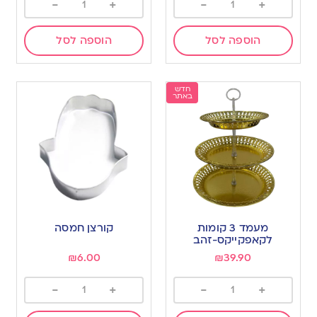
-
+
-
+
הוספה לסל
הוספה לסל
חדש
באתר
מעמד 3 קומות
קורצן חמסה
לקאפקייקס-זהב
₪
6.00
₪
39.90
-
+
-
+