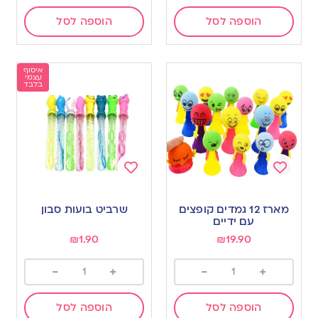
הוספה לסל
הוספה לסל
איסוף
עצמי
בלבד
Add
Add
to
to
מארז 12 גמדים קופצים
שרביט בועות סבון
wishlist
wishlist
עם ידיים
₪
1.90
₪
19.90
-
+
-
+
הוספה לסל
הוספה לסל