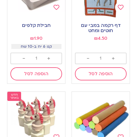
Add
Add
to
to
דף רקמה במבי עם
חבילת קלפים
wishlist
wishlist
חוטים ומחט
₪
1.90
₪
4.50
קנו 6 יח ב-10 שח
-
+
-
+
הוספה לסל
הוספה לסל
חדש
באתר