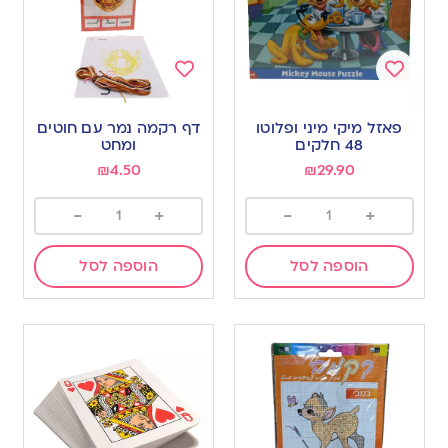
Add
Add
to
to
פאזל מיקי מיני ופלוטו
דף רקמה נמר עם חוטים
wishlist
wishlist
48 חלקים
ומחט
₪
4.50
₪
29.90
-
+
-
+
הוספה לסל
הוספה לסל