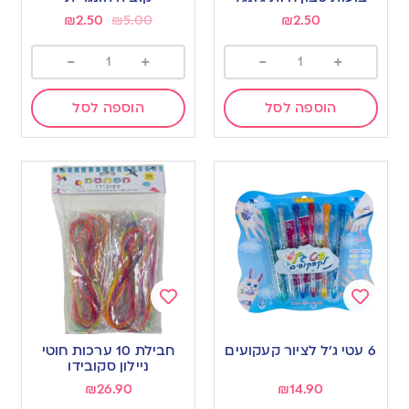
wishlist
wishlist
₪
2.50
₪
5.00
₪
2.50
-
+
-
+
הוספה לסל
הוספה לסל
Add
Add
to
to
6 עטי ג’ל לציור קעקועים
חבילת 10 ערכות חוטי
wishlist
wishlist
ניילון סקובידו
₪
26.90
₪
14.90