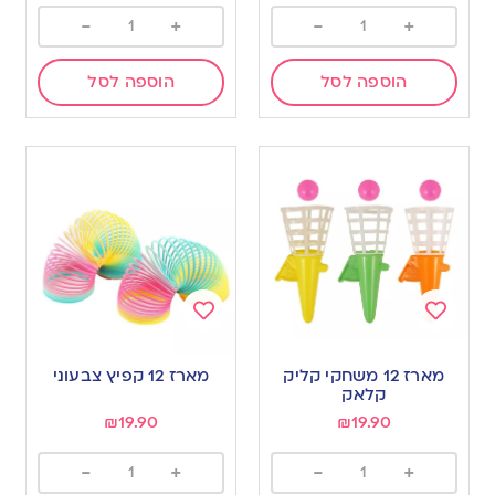
-
+
-
+
הוספה לסל
הוספה לסל
Add
Add
to
to
מארז 12 משחקי קליק
מארז 12 קפיץ צבעוני
wishlist
wishlist
קלאק
₪
19.90
₪
19.90
-
+
-
+