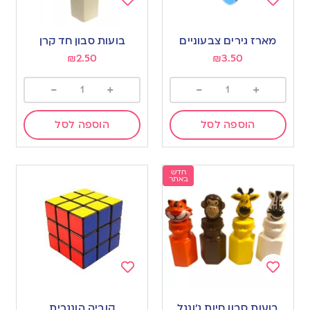
Add
Add
to
to
מארז גירים צבעוניים
בועות סבון חד קרן
wishlist
wishlist
₪
2.50
₪
3.50
-
+
-
+
הוספה לסל
הוספה לסל
חדש
באתר
Add
Add
to
to
בועות סבון חיות ג’ונגל
קוביה הונגרית