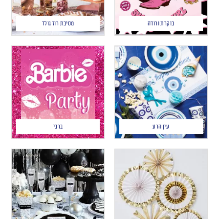
בוקרת ורודה
מסיבת רוז גולד
עין הרע
ברבי