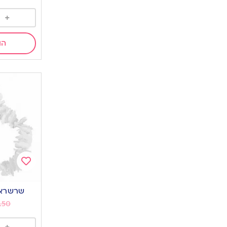
+
הו
Add
to
שרשראות
wishlist
.50