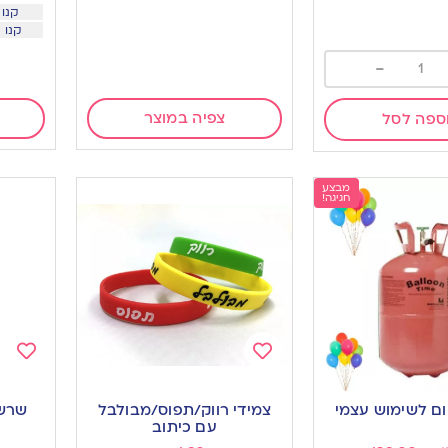
קנו 500 יח ב 35 שח ל
קנו 1000 יח ב 29 שח ליח
-
צפיה במוצר
ספה לסל
מבצע
חגיגה!
Add
Add
to
to
ום לשימוש עצמי
צמידי רווק/תפוס/מבולבל
שרשר
ishlist
wishlist
עם כיתוב