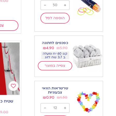
9.00
-
+
הוספה לסל
צפ
כפכפים לחתונה
₪
4.90
₪
5.90
קנו 60 יח ומעלה
ב 3.7 שח לזוג
צפייה במוצר
שרשראות הוואי
צבעוניות
Add
₪
0.90
₪
1.50
to
שטיח כנ
wishlist
-
+
9.00