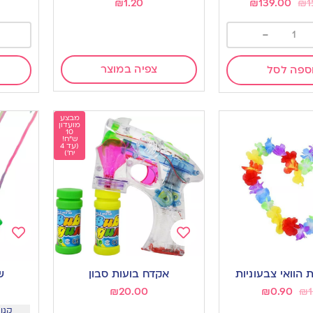
₪
1.20
₪
139.00
₪
1
-
צפיה במוצר
ספה לסל
מבצע
מועדון
10
ש"ח!
(עד 4
יח')
Add
Add
to
to
הוואי צבעוניות
אקדח בועות סבון
ש
ishlist
wishlist
₪
20.00
₪
0.90
₪
1
קנו 24 יח ב 1.25 שח 