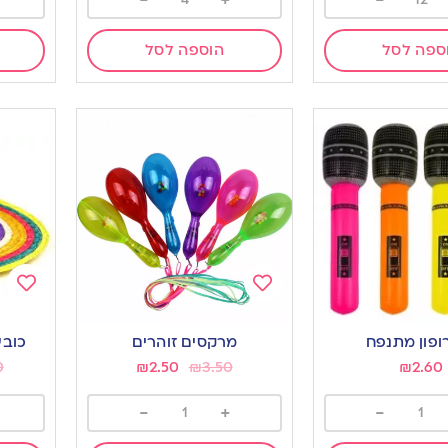
-
+
-
ספה לסל
הוספה לסל
Add
Add
to
to
ופון מתנפח
מרקסים זוהרים
כובע
ishlist
wishlist
0
₪
2.50
₪
3.50
₪
2.60
-
+
-