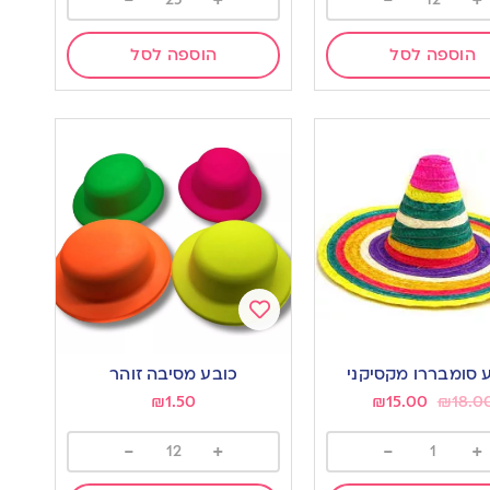
-
+
-
+
הוספה לסל
הוספה לסל
Add
to
 סומבררו מקסיקני
כובע מסיבה זוהר
wishlist
w
₪
1.50
₪
15.00
₪
18.0
-
+
-
+