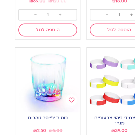
₪
69.00
₪
120.00
₪
18.00
-
+
-
+
הוספה לסל
הוספה לסל
Add
to
10 צמידי זיהוי צבעוניים
כוסות צ’ייסר זוהרות
wishlist
w
מנייר
₪
2.50
₪
5.00
₪
39.00