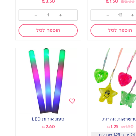
₪
3.50
₪
1.50
₪
2.00
-
+
-
+
הוספה לסל
הוספה לסל
Add
to
רשראות זוהרות
ספוג אורות LED
wishlist
w
₪
2.60
₪
1.25
₪
1.50
ליח