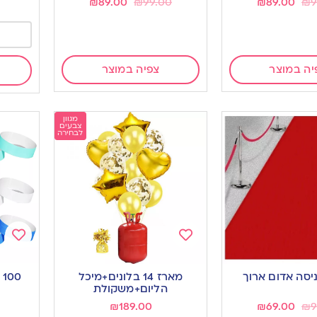
₪
89.00
₪
99.00
₪
89.00
₪
9
יה במוצר
צפיה במוצר
מגוון
צבעים
לבחירה
Add
Add
to
to
יסה אדום ארוך
מארז 14 בלונים+מיכל
0
ishlist
wishlist
הליום+משקולת
₪
189.00
₪
69.00
₪
9