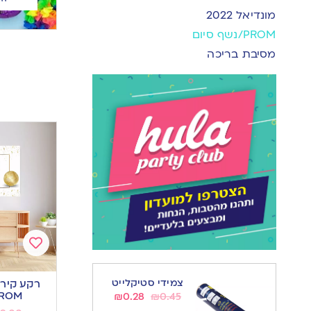
מונדיאל 2022
PROM/נשף סיום
מסיבת בריכה
Add
to
צמידי סטיקלייט
wishlist
PROM דיסקו 
₪
0.28
₪
0.45