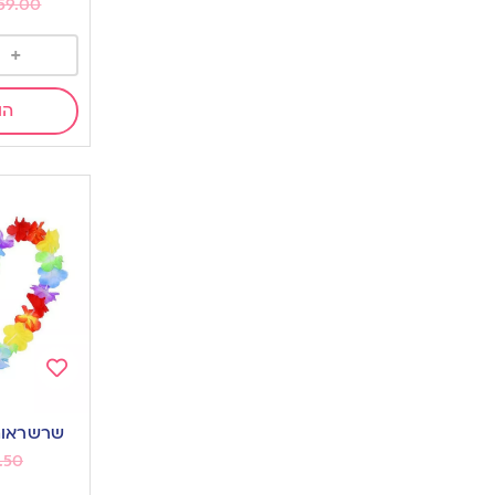
59.00
+
הו
Add
to
שרשראות 
wishlist
.50