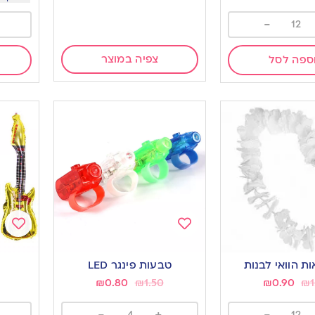
-
צפיה במוצר
ספה לסל
Add
Add
to
to
 הוואי לבנות
טבעות פינגר LED
ishlist
wishlist
₪
0.80
₪
1.50
₪
0.90
₪
1