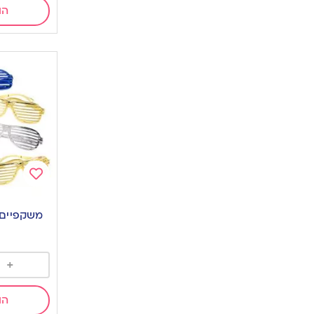
הו
Add
to
משקפיים 
wishlist
+
הו