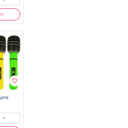
+
הו
Add
to
מיקר
wishlist
+