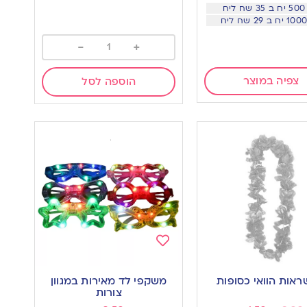
יח
-
+
צפיה במוצר
הוספה לסל
Add
to
אות הוואי כסופות
משקפי לד מאירות במגוון
wishlist
w
צורות