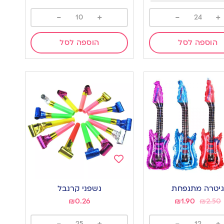
-
+
-
+
הוספה לסל
הוספה לסל
Add
to
גיטרה מתנפחת
נשפני קרנבל
wishlist
w
₪
0.26
₪
1.90
₪
2.50