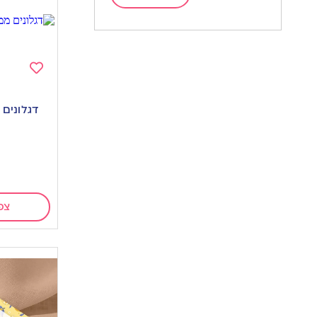
Add
to
דגלונים 
wishlist
ט
צפ