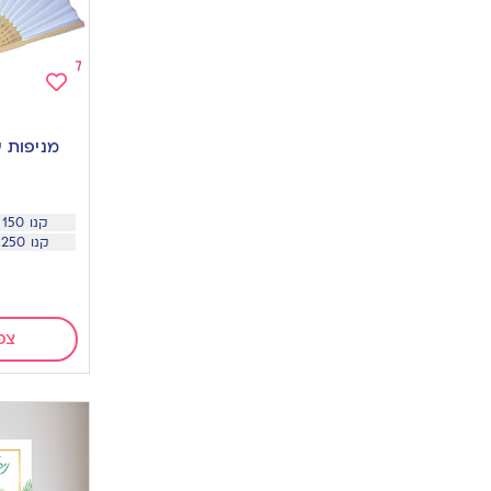
Add
to
מניפות ע
wishlist
קנו 150 ומעלה ב 6.4 שח
קנו 250 ומעלה ב 5.4 שח
צפ