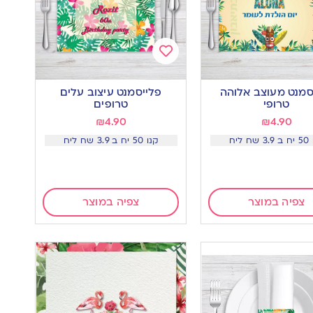
Add
to
סמנט מעוצב אלוהה
פלייסמנט עיצוב עלים
wishlist
w
טרופי
טרופים
₪
4.90
₪
4.90
ח ליח
קנו 50 יח ב 3.9 שח ליח
צפיה במוצר
צפיה במוצר