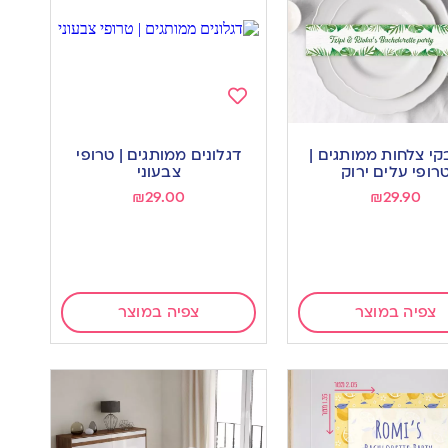
Add
to
חבקי צלחות ממותגים |
דגלונים ממותגים | טרופי
wishlist
w
רופי עלים ירוק
צבעוני
₪
29.00
₪
29.90
צפיה במוצר
צפיה במוצר