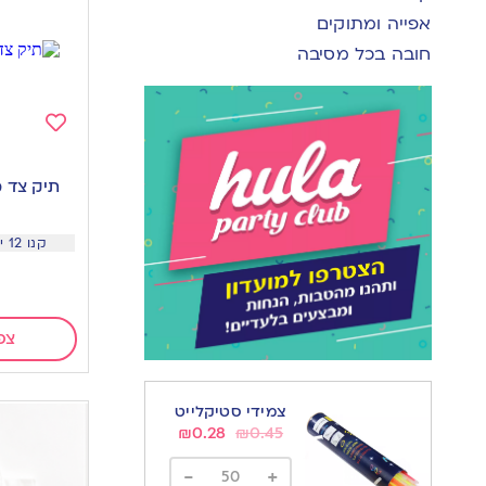
אפייה ומתוקים
חובה בכל מסיבה
Add
to
תיק צד ממ
wishlist
קנו 12 יח ב 19.9 שח ליח
צפ
צמידי סטיקלייט
₪
0.28
₪
0.45
-
+