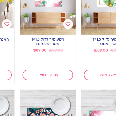
Add
Add
to
to
רקע קיר גדול 1.5*1
רקע קיר גדול 1.5*1
ראנר 
ishlist
wishlist
טר-אננס
מטר-פלמינגו
₪
89.00
₪
99.00
₪
89.00
₪
9
יה במוצר
צפיה במוצר