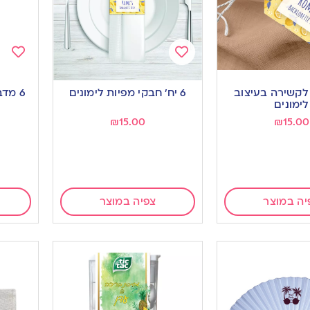
Add
Add
to
to
ת לקשירה בעיצוב
6 יח’ חבקי מפיות לימונים
6 מד
ishlist
wishlist
לימונים
₪
15.00
₪
15.00
יה במוצר
צפיה במוצר