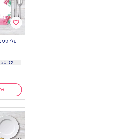
Add
to
פלייסמנט
wishlist
קנו 50 יח ב 3.9 שח ליח
צפ