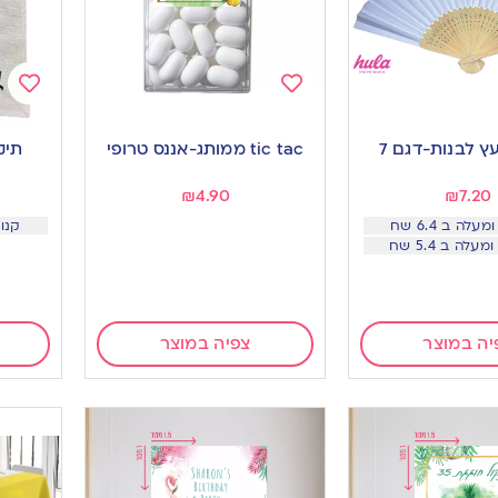
Add
Add
to
to
ץ לבנות-דגם 7
tic tac ממותג-אננס טרופי
תיק
ishlist
wishlist
₪
4.90
₪
7.20
קנו 12 יח ב 28.9 שח 
יה במוצר
צפיה במוצר