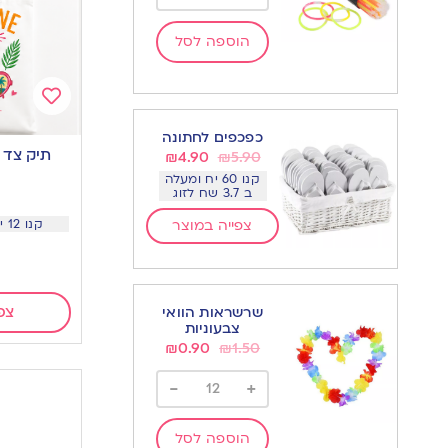
הוספה לסל
Add
כפכפים לחתונה
to
תיק צד מ
₪
4.90
₪
5.90
wishlist
קנו 60 יח ומעלה
ב 3.7 שח לזוג
צפייה במוצר
קנו 12 יח ב 19.9 שח ליח
צפ
שרשראות הוואי
צבעוניות
₪
0.90
₪
1.50
-
+
הוספה לסל