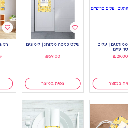
Add
Add
to
to
ממותגים | עלים
שלט כניסה ממותג | לימונים
ishlist
wishlist
רופיים
0
₪
59.00
₪
29.00
יה במוצר
צפיה במוצר