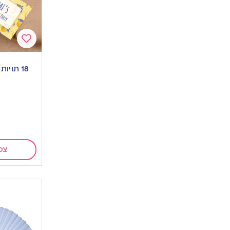
Add
to
18 תויו
wishlist
צפ