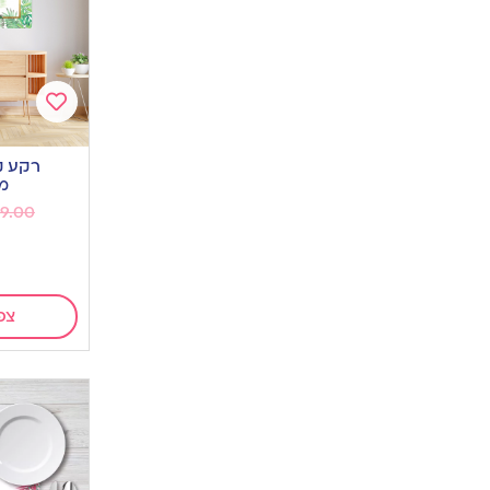
Add
to
wishlist
מ
9.00
צפ