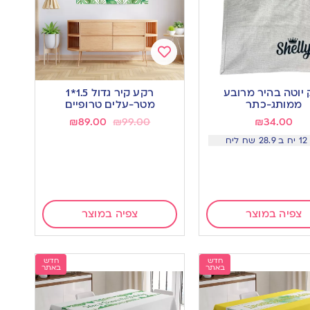
Add
to
 יוטה בהיר מרובע
רקע קיר גדול 1.5*1
wishlist
w
ממותג-כתר
מטר-עלים טרופיים
₪
89.00
₪
99.00
₪
34.00
ליח
צפיה במוצר
צפיה במוצר
חדש
חדש
באתר
באתר