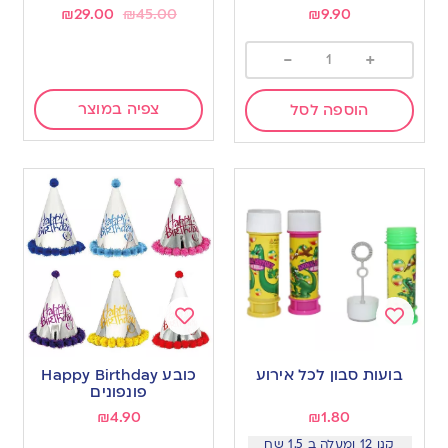
wishlist
wishlist
₪
29.00
₪
45.00
₪
9.90
-
+
צפיה במוצר
הוספה לסל
Add
Add
to
to
בועות סבון לכל אירוע
כובע Happy Birthday
wishlist
wishlist
פונפונים
₪
4.90
₪
1.80
קנו 12 ומעלה ב 1.5 שח