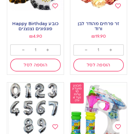
Add
Add
to
to
זר פרחים מהודר לבן
כובע Happy Birthday
wishlist
wishlist
ורוד
פונפונים נצנצנים
₪
4.90
₪
19.90
-
+
-
+
הוספה לסל
הוספה לסל
מבצע
מועדון
10
ש"ח!
(עד 4
יח')