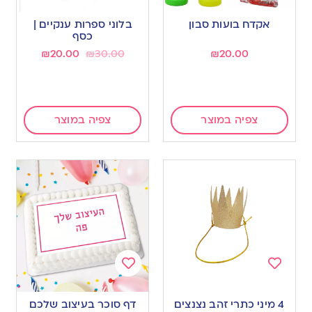
Add
Add
to
to
אקדח בועות סבון
בלוני ספרות ענקיים |
wishlist
wishlist
כסף
₪
20.00
₪
30.00
₪
20.00
צפיה במוצר
צפיה במוצר
Add
Add
to
to
4 מיני כתרי זהב נצנצים
דף סוכר בעיצוב שלכם