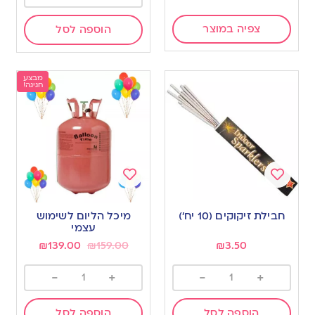
צפיה במוצר
הוספה לסל
מבצע
חגיגה!
Add
Add
to
to
חבילת זיקוקים (10 יח’)
מיכל הליום לשימוש
wishlist
wishlist
עצמי
₪
139.00
₪
159.00
₪
3.50
-
+
-
+
הוספה לסל
הוספה לסל