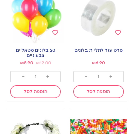
Add
Add
to
to
סרט עזר לתליית בלונים
20 בלונים מטאליים
wishlist
wishlist
צבעוניים
₪
8.90
₪
12.00
₪
6.90
-
+
-
+
הוספה לסל
הוספה לסל