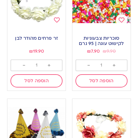
Add
Add
to
to
סוכריות צבעוניות
זר פרחים מהודר לבן
wishlist
wishlist
לקישוט עוגה | 95 גרם
₪
19.90
₪
7.90
₪
9.90
-
+
-
+
הוספה לסל
הוספה לסל