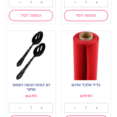
-
+
-
+
הוספה לסל
הוספה לסל
גליל אלבד אדום
זוג כפות הגשה וינטאג׳
שחור
₪
4.90
₪
19.90
-
+
-
+