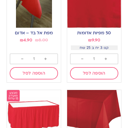
50 מפיות אדומות
מפת אל בד – אדום
₪
4.90
₪
8.00
₪
9.90
קנו 3 יח ב 25 שח
-
+
-
+
הוספה לסל
הוספה לסל
מבצע
מועדון
15 ש"ח!