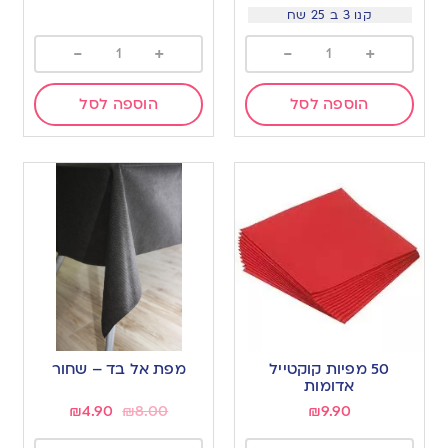
קנו 3 ב 25 שח
-
+
-
+
הוספה לסל
הוספה לסל
50 מפיות קוקטייל
מפת אל בד – שחור
אדומות
₪
4.90
₪
8.00
₪
9.90