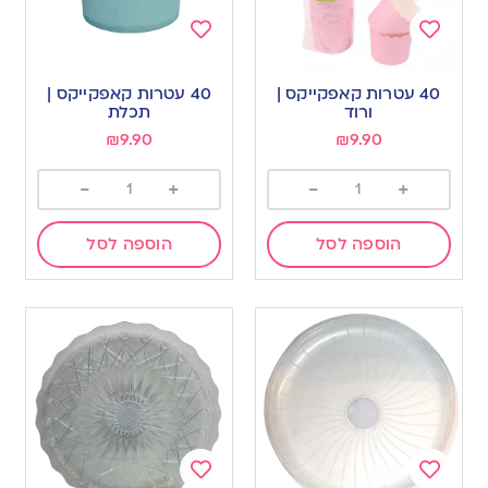
Add
Add
to
to
40 עטרות קאפקייקס |
40 עטרות קאפקייקס |
wishlist
wishlist
ורוד
תכלת
₪
9.90
₪
9.90
-
+
-
+
הוספה לסל
הוספה לסל