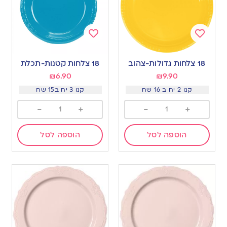
Add
Add
to
to
18 צלחות גדולות-צהוב
18 צלחות קטנות-תכלת
wishlist
wishlist
₪
6.90
₪
9.90
קנו 2 יח ב 16 שח
קנו 3 יח ב15 שח
-
+
-
+
הוספה לסל
הוספה לסל