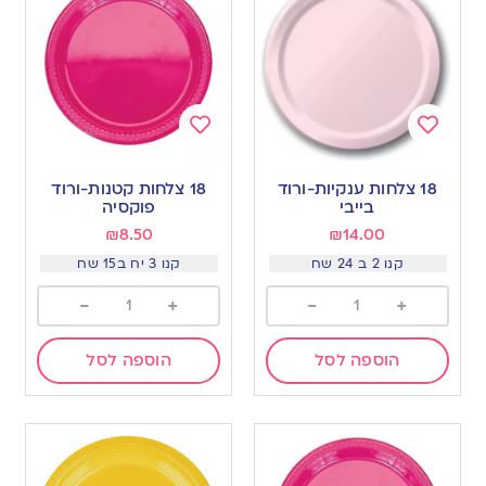
Add
Add
to
to
18 צלחות ענקיות-ורוד
18 צלחות קטנות-ורוד
wishlist
wishlist
בייבי
פוקסיה
₪
8.50
₪
14.00
קנו 2 ב 24 שח
קנו 3 יח ב15 שח
-
+
-
+
הוספה לסל
הוספה לסל