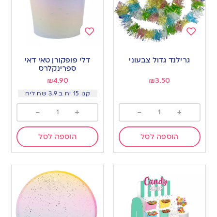
Add
Add
to
to
גרילנד גדול צבעוני
דלי פופקורן טאי דאי
wishlist
wishlist
ספרינקלרס
₪
4.90
₪
3.50
קנו 15 יח ב 3.9 שח ליח
-
+
-
+
הוספה לסל
הוספה לסל