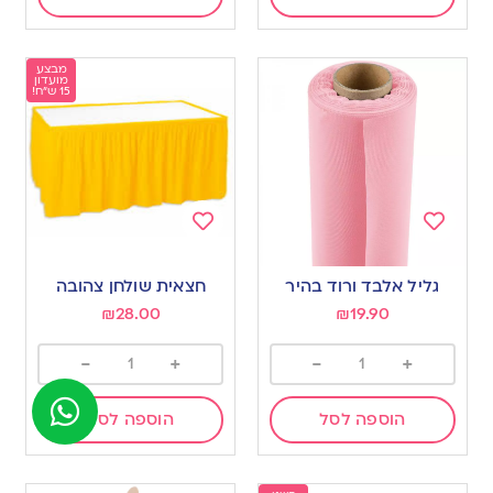
מבצע
מועדון
15 ש"ח!
Add
Add
to
to
גליל אלבד ורוד בהיר
חצאית שולחן צהובה
wishlist
wishlist
₪
28.00
₪
19.90
-
+
-
+
הוספה לסל
הוספה לסל