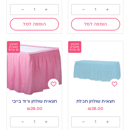
-
+
-
+
הוספה לסל
הוספה לסל
מבצע
מבצע
מועדון
מועדון
15 ש"ח!
15 ש"ח!
Add
Add
to
to
חצאית שולחן תכלת
חצאית שולחן ורוד בייבי
wishlist
wishlist
₪
28.00
₪
28.00
-
+
-
+