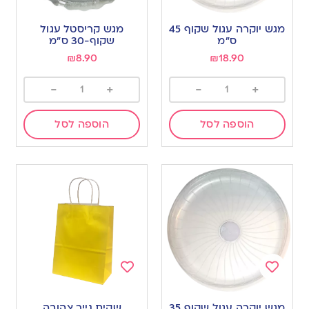
Add
Add
to
to
מגש יוקרה עגול שקוף 45
מגש קריסטל עגול
wishlist
wishlist
ס”מ
שקוף-30 ס”מ
₪
8.90
₪
18.90
-
+
-
+
הוספה לסל
הוספה לסל
Add
Add
to
to
מגש יוקרה עגול שקוף 35
שקית נייר צהובה