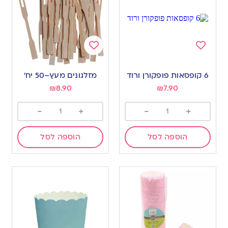
Add
Add
to
to
6 קופסאות פופקורן ורוד
מזלגונים מעץ–50 יח’
wishlist
wishlist
₪
8.90
₪
7.90
-
+
-
+
הוספה לסל
הוספה לסל