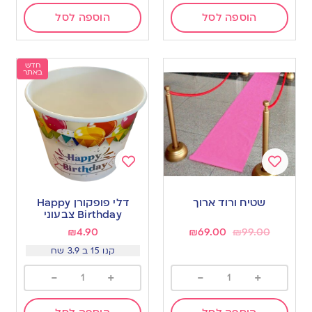
הוספה לסל
הוספה לסל
חדש
באתר
Add
Add
to
to
שטיח ורוד ארוך
דלי פופקורן Happy
wishlist
wishlist
Birthday צבעוני
₪
4.90
₪
69.00
₪
99.00
קנו 15 ב 3.9 שח
-
+
-
+