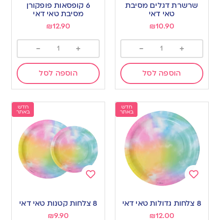
to
to
שרשרת דגלים מסיבת
6 קופסאות פופקורן
wishlist
wishlist
טאי דאי
מסיבת טאי דאי
₪
12.90
₪
10.90
-
+
-
+
הוספה לסל
הוספה לסל
חדש
חדש
באתר
באתר
Add
Add
to
to
8 צלחות גדולות טאי דאי
8 צלחות קטנות טאי דאי
wishlist
wishlist
₪
9.90
₪
12.00