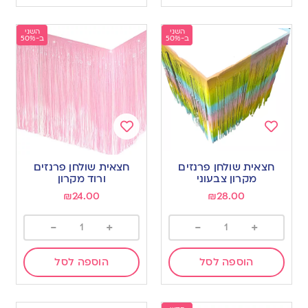
השני
השני
ב-50%
ב-50%
Add
Add
to
to
חצאית שולחן פרנזים
חצאית שולחן פרנזים
wishlist
wishlist
מקרון צבעוני
ורוד מקרון
₪
24.00
₪
28.00
-
+
-
+
הוספה לסל
הוספה לסל