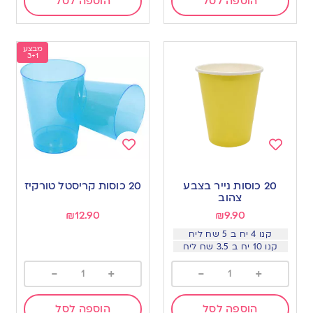
הוספה לסל
הוספה לסל
מבצע
3+1
Add
Add
to
to
20 כוסות נייר בצבע
20 כוסות קריסטל טורקיז
wishlist
wishlist
צהוב
₪
12.90
₪
9.90
קנו 4 יח ב 5 שח ליח
קנו 10 יח ב 3.5 שח ליח
-
+
-
+
הוספה לסל
הוספה לסל