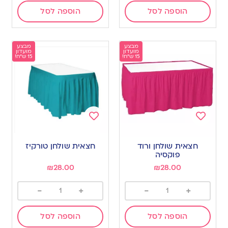
הוספה לסל
הוספה לסל
מבצע
מבצע
מועדון
מועדון
15 ש"ח!
15 ש"ח!
Add
Add
to
to
חצאית שולחן ורוד
חצאית שולחן טורקיז
wishlist
wishlist
פוקסיה
₪
28.00
₪
28.00
-
+
-
+
הוספה לסל
הוספה לסל