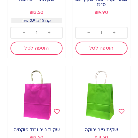
wishlist
wishlist
ס”מ
₪
3.50
₪
9.90
קנו 15 ב 2.9 שח
-
+
-
+
הוספה לסל
הוספה לסל
Add
Add
to
to
שקית נייר ירוקה
שקית נייר ורוד פוקסיה
wishlist
wishlist
₪
3.50
₪
3.50