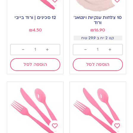
Add
Add
to
to
10 צלחות ענקיות וינטאג׳
12 סכינים | ורוד בייבי
wishlist
wishlist
ורוד
₪
4.50
₪
16.90
קנו 2 יח ב 29.9 שח
-
+
-
+
הוספה לסל
הוספה לסל