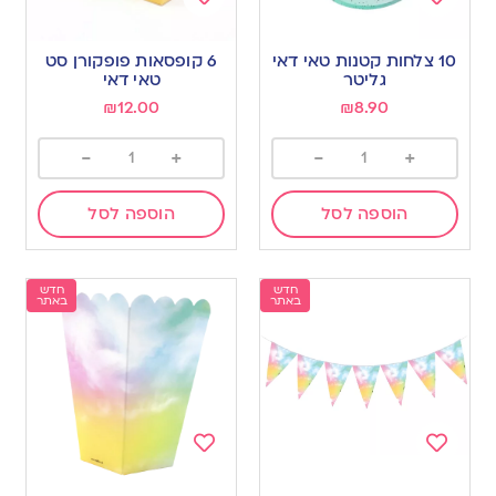
Add
Add
to
to
10 צלחות קטנות טאי דאי
6 קופסאות פופקורן סט
wishlist
wishlist
גליטר
טאי דאי
₪
12.00
₪
8.90
-
+
-
+
הוספה לסל
הוספה לסל
חדש
חדש
באתר
באתר
Add
Add