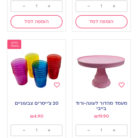
-
+
-
+
הוספה לסל
הוספה לסל
חדש
באתר
Add
Add
to
to
מעמד מהדור לעוגה-ורוד
20 צ׳ייסרים צבעוניים
wishlist
wishlist
בייבי
₪
4.90
₪
19.90
-
+
-
+