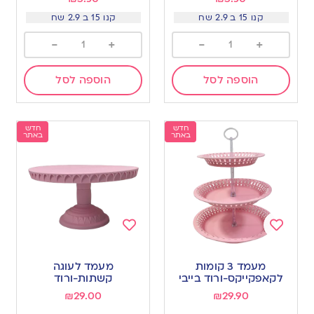
קנו 15 ב 2.9 שח
קנו 15 ב 2.9 שח
-
+
-
+
הוספה לסל
הוספה לסל
חדש
חדש
באתר
באתר
Add
Add
to
to
מעמד 3 קומות
מעמד לעוגה
wishlist
wishlist
לקאפקייקס-ורוד בייבי
קשתות-ורוד
₪
29.00
₪
29.90