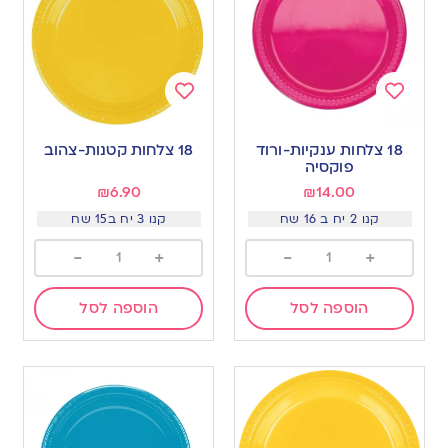
Add
Add
to
to
18 צלחות ענקיות-ורוד
18 צלחות קטנות-צהוב
wishlist
wishlist
פוקסיה
₪
6.90
₪
14.00
קנו 2 יח ב 16 שח
קנו 3 יח ב15 שח
-
+
-
+
הוספה לסל
הוספה לסל