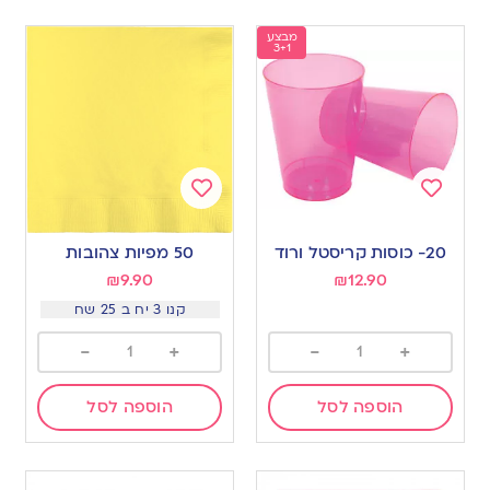
מבצע
3+1
Add
Add
to
to
20- כוסות קריסטל ורוד
50 מפיות צהובות
wishlist
wishlist
₪
9.90
₪
12.90
קנו 3 יח ב 25 שח
-
+
-
+
הוספה לסל
הוספה לסל