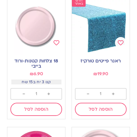
חדש
באתר
Add
Add
to
to
ראנר פייטים טורקיז
18 צלחות קטנות-ורוד
wishlist
wishlist
בייבי
₪
6.90
₪
19.90
קנו 3 יח ב15 שח
-
+
-
+
הוספה לסל
הוספה לסל