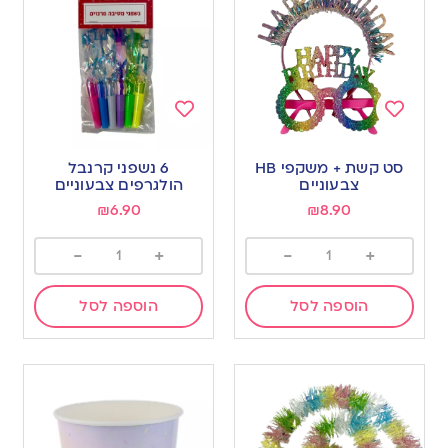
Add
Add
to
to
סט קשת + משקפי HB
6 נשפני קרנבל
wishlist
wishlist
צבעוניים
הולגרפים צבעוניים
₪
6.90
₪
8.90
-
+
-
+
הוספה לסל
הוספה לסל