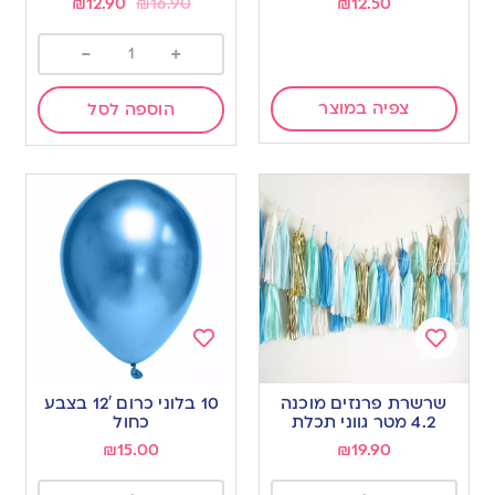
₪
12.90
₪
16.90
₪
12.50
-
+
צפיה במוצר
הוספה לסל
Add
Add
to
to
שרשרת פרנזים מוכנה
10 בלוני כרום 12′ בצבע
wishlist
wishlist
4.2 מטר גווני תכלת
כחול
₪
15.00
₪
19.90