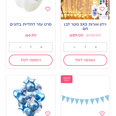
Add
Add
to
to
וילון אורות 3X3 מטר לבן
סרט עזר לתליית בלונים
wishlist
wishlist
חם
₪
6.90
₪
89.00
₪
129.00
-
+
-
+
הוספה לסל
הוספה לסל
מבצע
2+1!