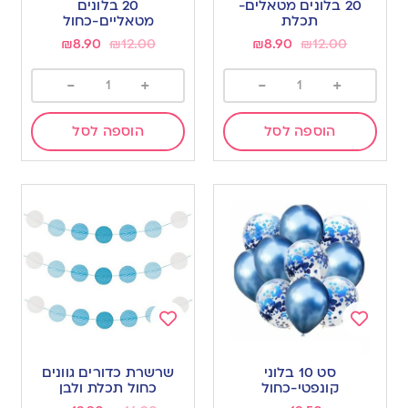
20 בלונים מטאלים-
20 בלונים
wishlist
wishlist
תכלת
מטאליים-כחול
₪
8.90
₪
12.00
₪
8.90
₪
12.00
-
+
-
+
הוספה לסל
הוספה לסל
Add
Add
to
to
סט 10 בלוני
שרשרת כדורים גוונים
wishlist
wishlist
קונפטי-כחול
כחול תכלת ולבן