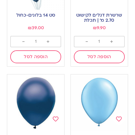
Add
Add
to
to
שרשרת דגלים לקישוט
סט 14 בלונים-כחול
wishlist
wishlist
2.70 מ’ | תכלת
₪
39.00
₪
9.90
-
+
-
+
הוספה לסל
הוספה לסל
Add
Add
to
to