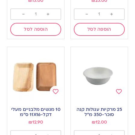
₪
15.00
₪
25.00
-
+
-
+
הוספה לסל
הוספה לסל
Add
Add
to
to
25 מרקיות עגולות קנה
10 מגשים מלבניים מעלי
wishlist
wishlist
סוכר-350 מ”ל
דקל-11X16 ס”מ
₪
12.90
₪
12.00