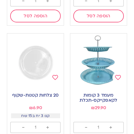
-
+
-
+
הוספה לסל
הוספה לסל
Add
Add
to
to
מעמד 3 קומות
20 צלחות קטנות-שקוף
wishlist
wishlist
לקאפקייקס-תכלת
₪
6.90
₪
29.90
קנו 3 יח ב15 שח
-
+
-
+