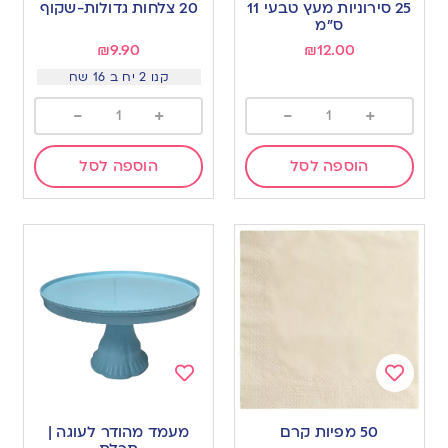
25 סירוניות מעץ טבעי 11
20 צלחות גדולות-שקוף
wishlist
wishlist
ס”מ
₪
9.90
₪
12.00
קנו 2 יח ב 16 שח
-
+
-
+
הוספה לסל
הוספה לסל
Add
Add
to
to
50 מפיות קרם
מעמד מהודר לעוגה |
wishlist
wishlist