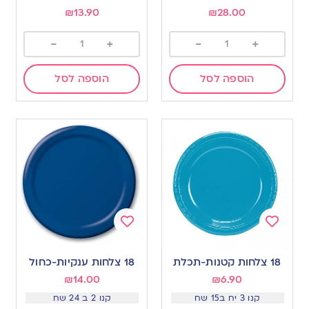
₪
13.90
₪
28.00
-
+
-
+
הוספה לסל
הוספה לסל
Add
Add
to
to
18 צלחות קטנות-תכלת
18 צלחות ענקיות-כחול
wishlist
wishlist
₪
14.00
₪
6.90
קנו 3 יח ב15 שח
קנו 2 ב 24 שח