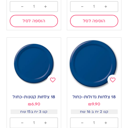
-
+
-
+
הוספה לסל
הוספה לסל
Add
Add
to
to
18 צלחות גדולות-כחול
18 צלחות קטנות-כחול
wishlist
wishlist
₪
6.90
₪
9.90
קנו 2 יח ב 16 שח
קנו 3 יח ב15 שח
-
+
-
+