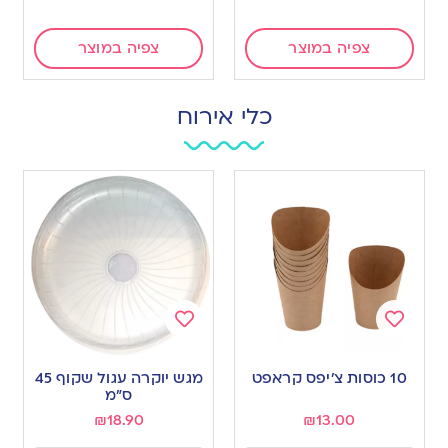
צפיה במוצר
צפיה במוצר
כלי אירוח
Add
Add
to
to
10 כוסות צ’יפס קראפט
מגש יוקרה עגול שקוף 45
wishlist
wishlist
ס”מ
₪
18.90
₪
13.00