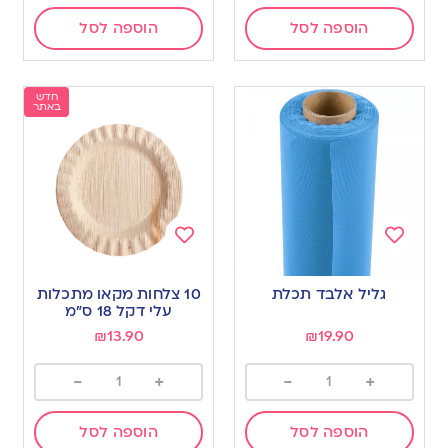
הוספה לסל
הוספה לסל
חדש
באתר
Add
Add
to
to
גליל אלבד תכלת
10 צלחות מקאו מתכלות
wishlist
wishlist
עלי דקל 18 ס”מ
₪
13.90
₪
19.90
-
+
-
+
הוספה לסל
הוספה לסל