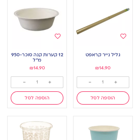
Add
Add
to
to
גליל נייר קראפט
12 קערות קנה סוכר-950
wishlist
wishlist
מ”ל
₪
14.90
₪
14.90
-
+
-
+
הוספה לסל
הוספה לסל