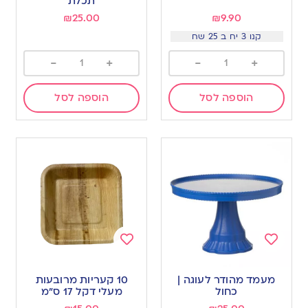
תכלת
₪
25.00
₪
9.90
קנו 3 יח ב 25 שח
-
+
-
+
הוספה לסל
הוספה לסל
Add
Add
to
to
מעמד מהודר לעוגה |
10 קעריות מרובעות
wishlist
wishlist
כחול
מעלי דקל 17 ס”מ