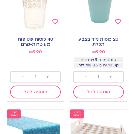
Add
Add
to
to
20 כוסות נייר בצבע
40 כוסות שקופות
wishlist
wishlist
תכלת
מעוטרות-קרם
₪
9.90
₪
9.90
קנו 4 יח ב 5 שח ליח
קנו 10 יח ב 3.5 שח ליח
-
+
-
+
הוספה לסל
הוספה לסל
חדש
חדש
באתר
באתר