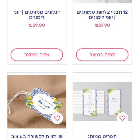
Add
Add
to
to
12 חבקי צלחות ממותגים
דגלונים ממותגים | יווני
wishlist
wishlist
| יווני לימונים
לימונים
₪
29.00
₪
29.90
צפיה במוצר
צפיה במוצר
Add
Add
to
to
תפריט ממותג
18 תויות לקשירה בעיצוב