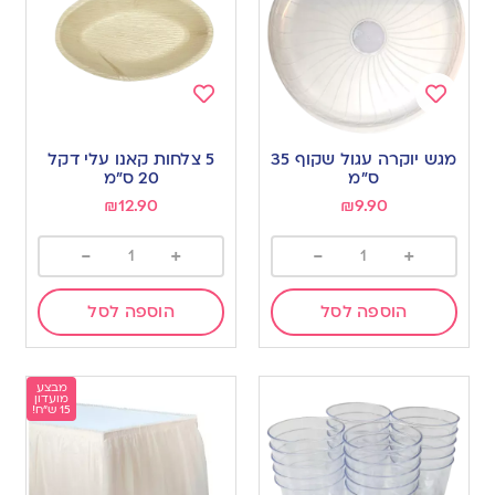
Add
Add
to
to
מגש יוקרה עגול שקוף 35
5 צלחות קאנו עלי דקל
wishlist
wishlist
ס”מ
20 ס”מ
₪
12.90
₪
9.90
-
+
-
+
הוספה לסל
הוספה לסל
מבצע
מועדון
15 ש"ח!