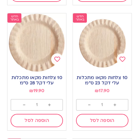
חדש
חדש
באתר
באתר
Add
Add
to
to
10 צלחות מקאו מתכלות
10 צלחות מקאו מתכלות
wishlist
wishlist
עלי דקל 23 ס”מ
עלי דקל 28 ס”מ
₪
19.90
₪
17.90
-
+
-
+
הוספה לסל
הוספה לסל