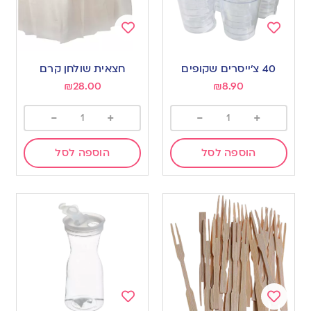
Add
Add
to
to
40 צ’ייסרים שקופים
חצאית שולחן קרם
wishlist
wishlist
₪
28.00
₪
8.90
-
+
-
+
הוספה לסל
הוספה לסל