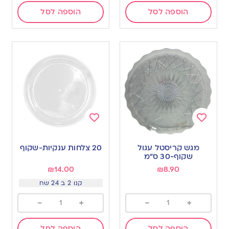
הוספה לסל
הוספה לסל
Add
Add
to
to
מגש קריסטל עגול
20 צלחות ענקיות-שקוף
wishlist
wishlist
שקוף-30 ס”מ
₪
14.00
₪
8.90
קנו 2 ב 24 שח
-
+
-
+
הוספה לסל
הוספה לסל