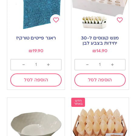
Add
Add
to
to
מגש קונוסים ל-30
ראנר פייטים טורקיז
wishlist
wishlist
יחידות בצבע לבן
₪
19.90
₪
14.90
-
+
-
+
הוספה לסל
הוספה לסל
חדש
באתר