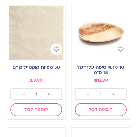
Add
Add
to
to
10 מגשי טיפה עלי דקל
50 מפיות קוקטייל קרם
wishlist
wishlist
18 ס”מ
₪
9.90
₪
12.90
-
+
-
+
הוספה לסל
הוספה לסל