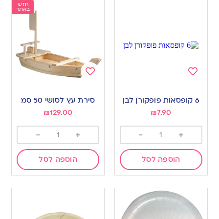
חדש
באתר
Add
Add
to
to
6 קופסאות פופקורן לבן
סירת עץ לסושי 50 סמ
wishlist
wishlist
₪
129.00
₪
7.90
-
+
-
+
הוספה לסל
הוספה לסל