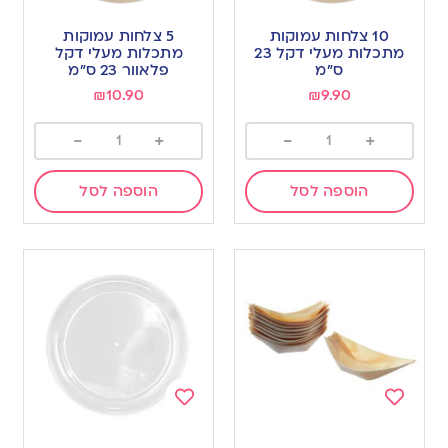
Add
Add
to
to
10 צלחות עמוקות
5 צלחות עמוקות
wishlist
wishlist
מתכלות מעלי דקל 23
מתכלות מעלי דקל
ס”מ
פלאוור 23 ס”מ
₪
10.90
₪
9.90
-
+
-
+
הוספה לסל
הוספה לסל
Add
Add
to
to