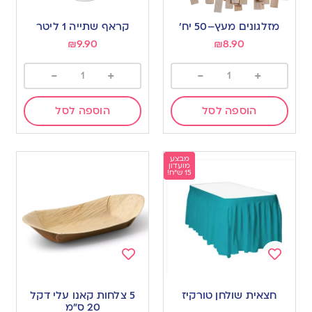
Add
Add
to
to
מזלגונים מעץ–50 יח’
קראף שתייה 1 ליטר
wishlist
wishlist
₪
9.90
₪
8.90
-
+
-
+
הוספה לסל
הוספה לסל
מבצע
מועדון
15 ש"ח!
Add
Add
to
to
חצאית שולחן טורקיז
5 צלחות קאנו עלי דקל
wishlist
wishlist
20 ס”מ