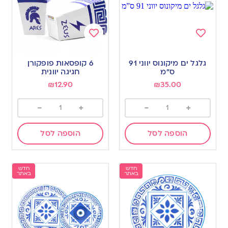
Add
Add
to
to
גלגל ים מיקונוס יווני 91
6 קופסאות פופקורן
wishlist
wishlist
ס”מ
חגיגה יוונית
₪
12.90
₪
35.00
-
+
-
+
הוספה לסל
הוספה לסל
חדש
חדש
באתר
באתר