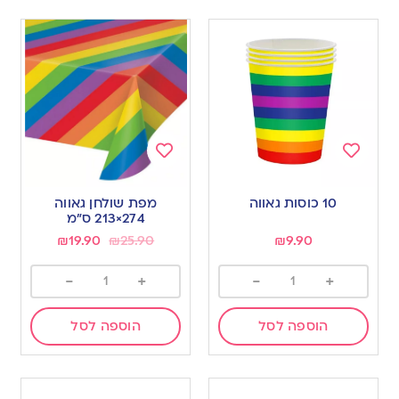
Add
Add
to
to
10 כוסות גאווה
מפת שולחן גאווה
wishlist
wishlist
274×213 ס”מ
₪
19.90
₪
25.90
₪
9.90
-
+
-
+
הוספה לסל
הוספה לסל