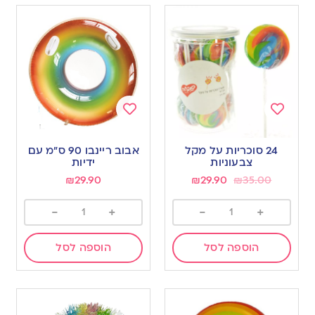
Add
Add
to
to
24 סוכריות על מקל
אבוב ריינבו 90 ס”מ עם
wishlist
wishlist
צבעוניות
ידיות
₪
29.90
₪
29.90
₪
35.00
-
+
-
+
הוספה לסל
הוספה לסל