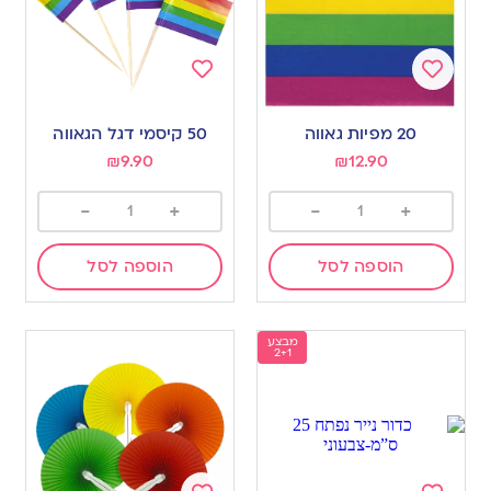
Add
Add
to
to
20 מפיות גאווה
50 קיסמי דגל הגאווה
wishlist
wishlist
₪
9.90
₪
12.90
-
+
-
+
הוספה לסל
הוספה לסל
מבצע
2+1