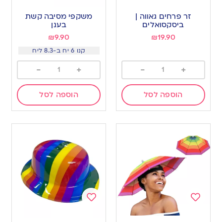
Add
Add
to
to
זר פרחים גאווה |
משקפי מסיבה קשת
wishlist
wishlist
ביסקסואלים
בענן
₪
9.90
₪
19.90
קנו 6 יח ב-8.3 ליח
-
+
-
+
הוספה לסל
הוספה לסל
Add
Add