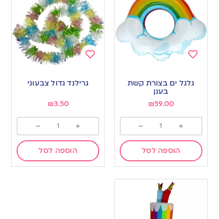
Add
Add
to
to
גלגל ים בצורת קשת
גרילנד גדול צבעוני
wishlist
wishlist
בענן
₪
3.50
₪
59.00
-
+
-
+
הוספה לסל
הוספה לסל