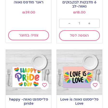
to
to
6 מדבקות לבקבוקים
ראנר מודפס גאווה
wishlist
wishlist
גאווה-לב
₪
39.00
₪
18.00
-
+
צפיה במוצר
הוספה לסל
Add
Add
to
to
פלייסמנט גאווה Love is
פלייסמנט גאווה- happy
wishlist
wishlist
pride
Love