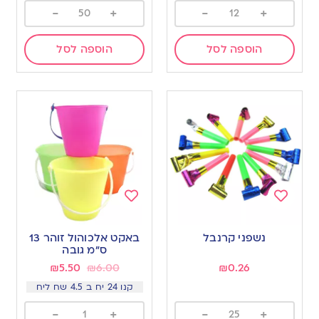
-
+
-
+
הוספה לסל
הוספה לסל
Add
Add
to
to
נשפני קרנבל
באקט אלכוהול זוהר 13
wishlist
wishlist
ס”מ גובה
₪
5.50
₪
6.00
₪
0.26
קנו 24 יח ב 4.5 שח ליח
-
+
-
+