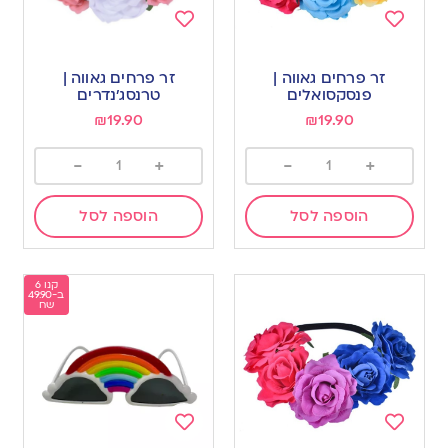
Add
Add
to
to
זר פרחים גאווה |
זר פרחים גאווה |
wishlist
wishlist
פנסקסואלים
טרנסג’נדרים
₪
19.90
₪
19.90
-
+
-
+
הוספה לסל
הוספה לסל
קנו 6
ב-49.90
שח