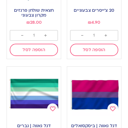
Add
Add
to
to
20 צ׳ייסרים צבעוניים
חצאית שולחן פרנזים
wishlist
wishlist
מקרון צבעוני
₪
28.00
₪
4.90
-
+
-
+
הוספה לסל
הוספה לסל
Add
Add
to
to
דגל גאווה | ביסקסואלים
דגל גאווה | גברים