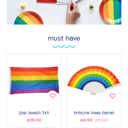
must have
Add
Add
to
to
מניפת גאווה איכותית
דגל הגאווה ענק
wishlist
wishlist
₪
18.00
₪
6.90
₪
9.00