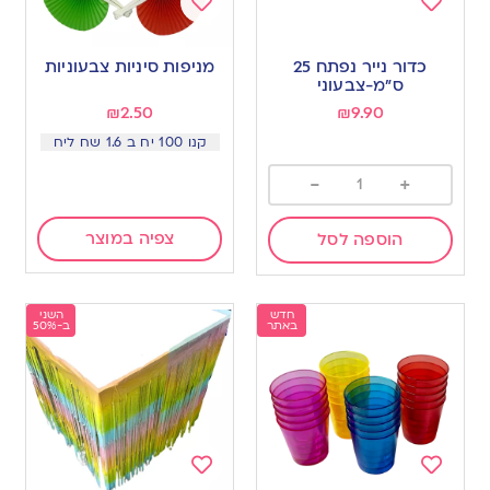
Add
Add
to
to
כדור נייר נפתח 25
מניפות סיניות צבעוניות
wishlist
wishlist
ס”מ-צבעוני
₪
2.50
₪
9.90
קנו 100 יח ב 1.6 שח ליח
-
+
צפיה במוצר
הוספה לסל
חדש
השני
באתר
ב-50%