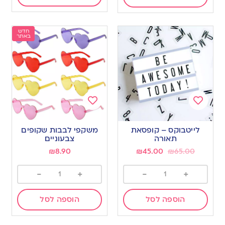
חדש
באתר
Add
Add
to
to
לייטבוקס – קופסאת
משקפי לבבות שקופים
wishlist
wishlist
תאורה
צבעוניים
₪
8.90
₪
45.00
₪
65.00
-
+
-
+
הוספה לסל
הוספה לסל