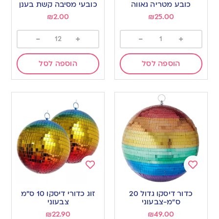
to
to
כובע מטריה גאווה
כובעי מסיבה קשת בענן
wishlist
wishlist
₪
2.00
₪
25.00
-
+
-
+
הוספה לסל
הוספה לסל
Add
Add
to
to
כדור דיסקו גדול 20
זוג כדורי דיסקו 10 ס”מ
wishlist
wishlist
ס”מ-צבעוני
צבעוני
₪
22.90
₪
49.00