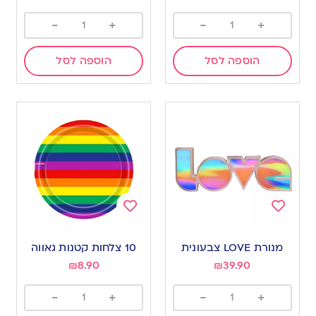
-
+
-
+
הוספה לסל
הוספה לסל
Add
Add
to
to
מנורת LOVE צבעונית
10 צלחות קטנות גאווה
wishlist
wishlist
₪
8.90
₪
39.90
-
+
-
+