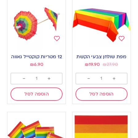
Add
Add
to
to
מפת שולחן צבעי הקשת
12 מטריות קוקטייל גאווה
wishlist
wishlist
₪
6.90
₪
19.90
₪
27.90
-
+
-
+
הוספה לסל
הוספה לסל