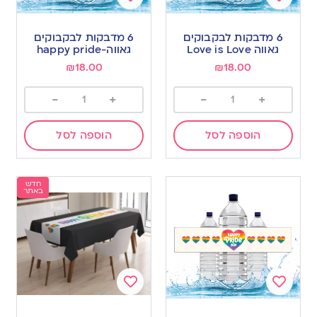
Add
Add
to
to
6 מדבקות לבקבוקים
6 מדבקות לבקבוקים
wishlist
wishlist
גאווה Love is Love
גאווה-happy pride
₪
18.00
₪
18.00
-
+
-
+
הוספה לסל
הוספה לסל
חדש
באתר
Add
Add