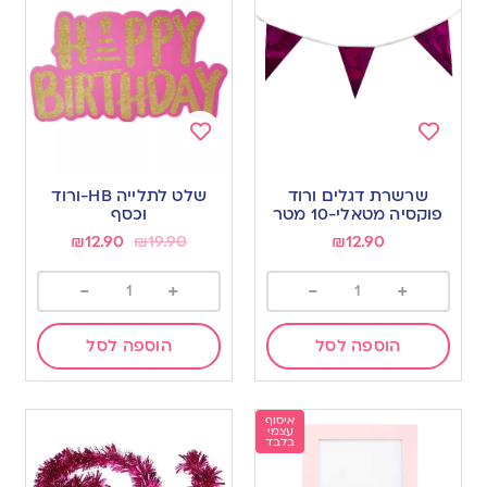
Add
Add
to
to
שרשרת דגלים ורוד
שלט לתלייה HB-ורוד
wishlist
wishlist
פוקסיה מטאלי-10 מטר
וכסף
₪
12.90
₪
19.90
₪
12.90
-
+
-
+
הוספה לסל
הוספה לסל
איסוף
עצמי
בלבד