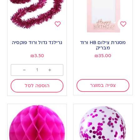
Add
Add
to
to
מסגרת צילום HB ורוד
גרילנד גדול ורוד פוקסיה
wishlist
wishlist
מבריק
₪
3.50
₪
35.00
-
+
צפיה במוצר
הוספה לסל