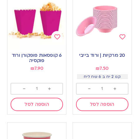
Add
Add
to
to
20 מרקיות | ורוד בייבי
6 קופסאות פופקורן ורוד
wishlist
wishlist
פוקסיה
₪
7.90
₪
7.50
קנו 2 יח ב 6 שח ליח
-
+
-
+
הוספה לסל
הוספה לסל