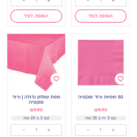
-
+
-
+
הוספה לסל
הוספה לסל
Add
Add
to
to
50 מפיות ורוד פוקסיה
מפת שולחן גדולה | ורוד
wishlist
wishlist
פוקסיה
₪
9.90
₪
9.90
קנו 3 יח ב 25 שח
קנו 3 ב 25 שח
-
+
-
+