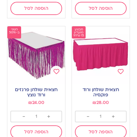
הוספה לסל
הוספה לסל
מבצע
השני
מועדון
ב-50%
15 ש"ח!
Add
Add
to
to
חצאית שולחן ורוד
חצאית שולחן פרנזים
wishlist
wishlist
פוקסיה
ורוד נוצץ
₪
24.00
₪
28.00
-
+
-
+
הוספה לסל
הוספה לסל