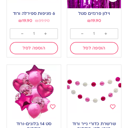
Add
Add
to
to
וילון פרנזים סגול
6 מניפות ספירלה ורוד
wishlist
wishlist
₪
19.90
₪
39.90
₪
19.90
-
+
-
+
הוספה לסל
הוספה לסל
Add
Add
to
to
שרשרת כדורי נייר ורוד
סט 14 בלונים-ורוד
wishlist
wishlist