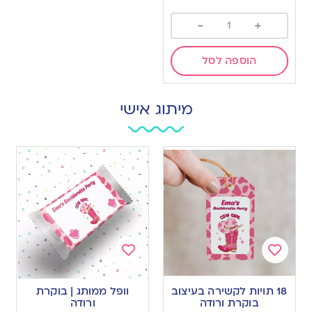
-
+
הוספה לסל
מיתוג אישי
Add
Add
to
to
18 תויות לקשירה בעיצוב
וופל ממותג | בוקרת
wishlist
wishlist
בוקרת ורודה
ורודה