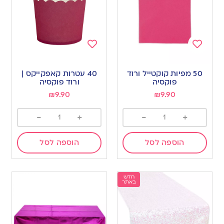
Add
Add
to
to
50 מפיות קוקטייל ורוד
40 עטרות קאפקייקס |
wishlist
wishlist
פוקסיה
ורוד פוקסיה
₪
9.90
₪
9.90
-
+
-
+
הוספה לסל
הוספה לסל
חדש
באתר