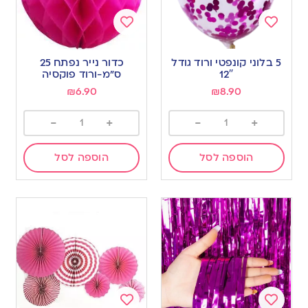
Add
Add
to
to
5 בלוני קונפטי ורוד גודל
כדור נייר נפתח 25
wishlist
wishlist
12″
ס”מ-ורוד פוקסיה
₪
6.90
₪
8.90
-
+
-
+
הוספה לסל
הוספה לסל