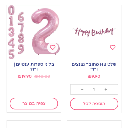
Add
Add
to
to
שלט HB מחובר נצנצים
בלוני ספרות ענקיים |
wishlist
wishlist
ורוד
ורוד
₪
19.90
₪
40.00
₪
9.90
-
+
צפיה במוצר
הוספה לסל