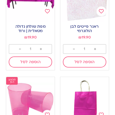
Add
Add
to
to
ראנר פייטים לבן
מפת שולחן גדולה
wishlist
wishlist
הולוגרמי
מטאלית | ורוד
₪
19.90
₪
19.90
-
+
-
+
הוספה לסל
הוספה לסל
מבצע
3+1