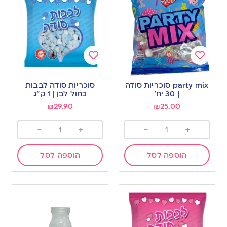
Add
Add
to
to
party mix סוכריות סודה
סוכריות סודה לבבות
wishlist
wishlist
| 30 יח’
כחול לבן | 1 ק”ג
₪
29.90
₪
25.00
-
+
-
+
הוספה לסל
הוספה לסל