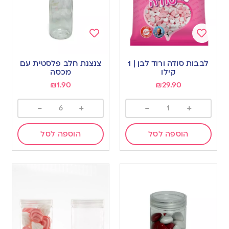
Add
Add
to
to
לבבות סודה ורוד לבן | 1
צנצנת חלב פלסטית עם
wishlist
wishlist
קילו
מכסה
₪
1.90
₪
29.90
-
+
-
+
הוספה לסל
הוספה לסל