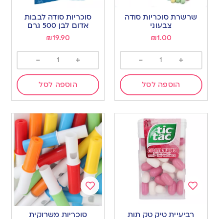
Add
Add
to
to
שרשרת סוכריות סודה
סוכריות סודה לבבות
wishlist
wishlist
צבעוני
אדום לבן 500 גרם
₪
19.90
₪
1.00
-
+
-
+
הוספה לסל
הוספה לסל
Add
Add
to
to
רביעיית טיק טק תות
סוכריות משרוקית