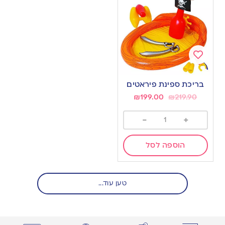
Add
to
בריכת ספינת פיראטים
wishlist
₪
199.00
₪
219.90
-
+
הוספה לסל
טען עוד...