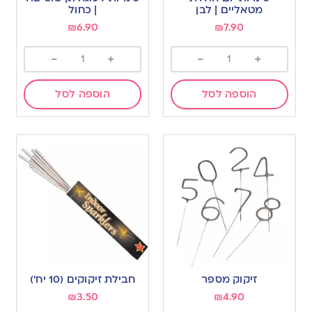
מטאליים | לבן
| כחול
₪
6.90
₪
7.90
-
+
-
+
הוספה לסל
הוספה לסל
זיקוק מספר
חבילת זיקוקים (10 יח’)
₪
3.50
₪
4.90