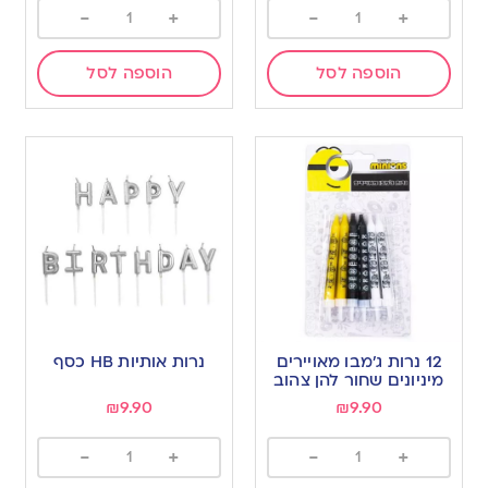
-
+
-
+
הוספה לסל
הוספה לסל
12 נרות ג’מבו מאויירים
נרות אותיות HB כסף
מיניונים שחור להן צהוב
₪
9.90
₪
9.90
-
+
-
+