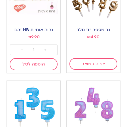
נר מספר רוז גולד
נרות אותיות HB זהב
₪
9.90
₪
4.90
-
+
צפיה במוצר
הוספה לסל