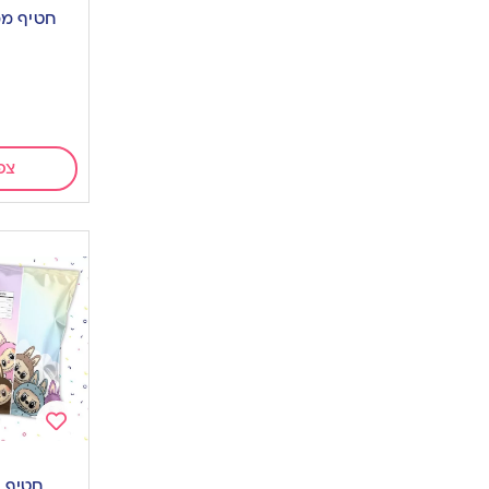
to
חטיף ממ
wishlist
צפ
Add
to
חטיף מ