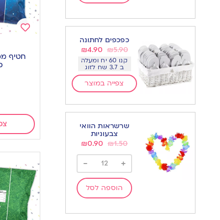
כפכפים לחתונה
Add
₪
4.90
₪
5.90
to
חטיף ממ
קנו 60 יח ומעלה
wishlist
כ
ב 3.7 שח לזוג
צפייה במוצר
צפ
שרשראות הוואי
צבעוניות
₪
0.90
₪
1.50
-
+
הוספה לסל