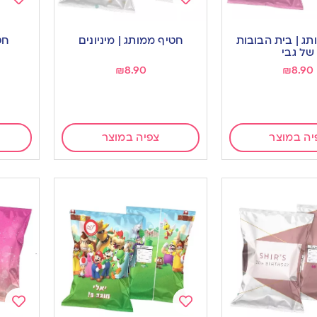
Add
Add
to
to
ג | בית הבובות
חטיף ממותג | מיניונים
חט
ishlist
wishlist
של גבי
₪
8.90
₪
8.90
יה במוצר
צפיה במוצר