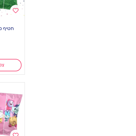
Add
to
חטיף מ
wishlist
צפ