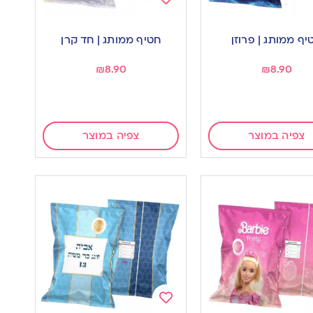
Add
to
יף ממותג | פרוזן
חטיף ממותג | חד קרן
wishlist
w
₪
8.90
₪
8.90
צפיה במוצר
צפיה במוצר