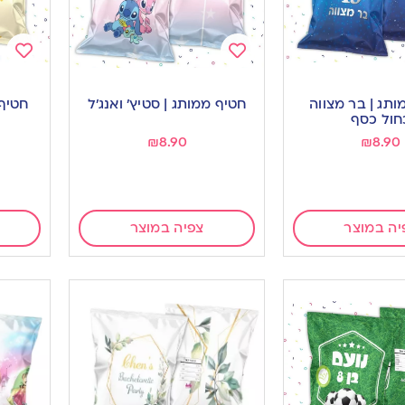
Add
Add
to
to
ותג | בר מצווה
חטיף ממותג | סטיץ’ ואנג’ל
חטיף 
ishlist
wishlist
חול כסף
₪
8.90
₪
8.90
יה במוצר
צפיה במוצר