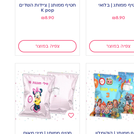
to
יף ממותג | בלואי
חטיף ממותג | ציידות השדים
wishlist
w
K pop
₪
8.90
₪
8.90
צפיה במוצר
צפיה במוצר
Add
to
 ממותג | קוקומלון
חטיף ממותג | מיני מאוס