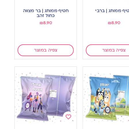
Add
to
יף ממותג | ברבי
חטיף ממותג | בר מצווה
wishlist
w
כחול זהב
₪
8.90
₪
8.90
צפיה במוצר
צפיה במוצר
Add