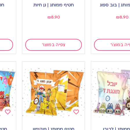
to
to
ותג | בוב ספוג
חטיף ממותג | גן חיות
חט
ishlist
wishlist
₪
8.90
₪
8.90
יה במוצר
צפיה במוצר
Add
Add
to
to
מותג | לבובו
חטיף ממותג | פוקימון
חטיף