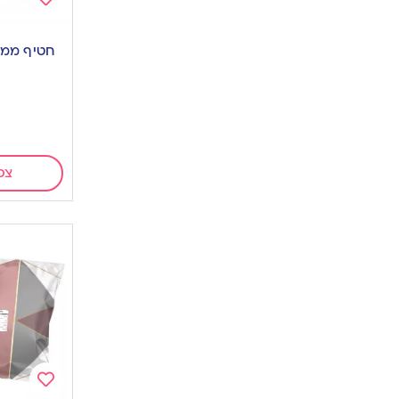
Add
to
חטיף ממות
wishlist
צפ