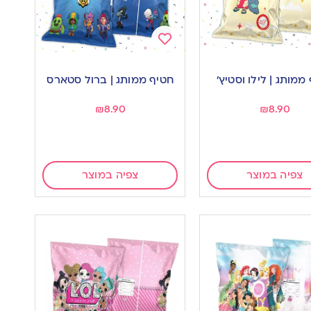
Add
to
ממותג | לילו וסטיץ’
חטיף ממותג | ברול סטארס
wishlist
w
₪
8.90
₪
8.90
צפיה במוצר
צפיה במוצר