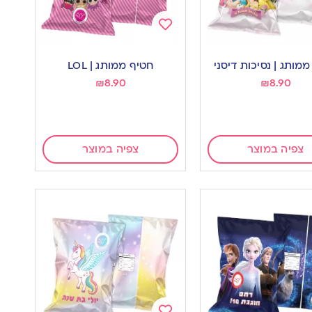
Add
to
מותג | נסיכות דיסני
חטיף ממותג | LOL
wishlist
w
₪
8.90
₪
8.90
צפיה במוצר
צפיה במוצר