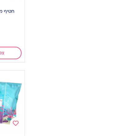
Add
to
חטיף ממ
wishlist
ג
צפ
Add