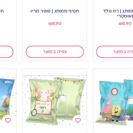
Add
Add
to
to
ותג | רוז גולד
חטיף ממותג | סופר מריו
חט
ishlist
wishlist
אומטרי
₪
8.90
₪
8.90
יה במוצר
צפיה במוצר
Add
Add