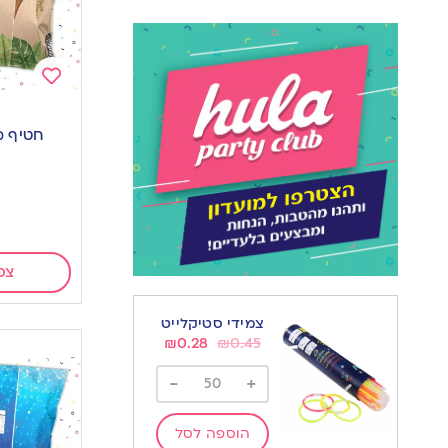
Add
to
חטיף מ
wishlist
צפ
צמידי סטיקלייט
₪
0.28
₪
0.45
-
+
הוספה לסל