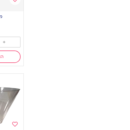
Add
to
מו
wishlist
+
הו