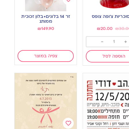
Add
to
זר 14 בלונים+בלון זכוכית
wishlist
w
ממותג
₪
149.90
₪
20.00
₪
30.0
-
+
צפיה במוצר
הוספה לסל