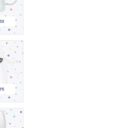
ספל
סינ