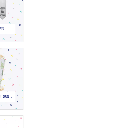
עני
קופסאות 