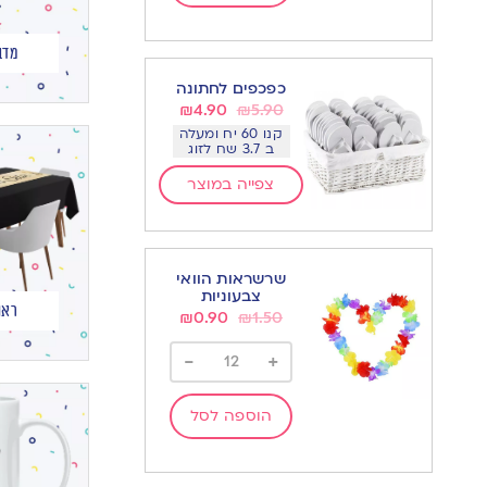
מדב
כפכפים לחתונה
₪
4.90
₪
5.90
קנו 60 יח ומעלה
ב 3.7 שח לזוג
צפייה במוצר
שרשראות הוואי
צבעוניות
ראנ
₪
0.90
₪
1.50
-
+
הוספה לסל