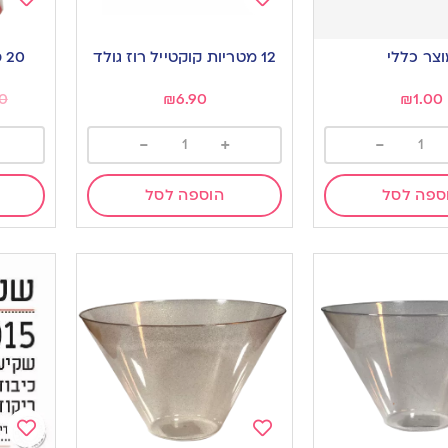
Add
Add
to
to
צר כללי
12 מטריות קוקטייל רוז גולד
20 סוכריות צ’ופה צופס
ishlist
wishlist
0
₪
6.90
₪
1.00
-
+
-
ספה לסל
הוספה לסל