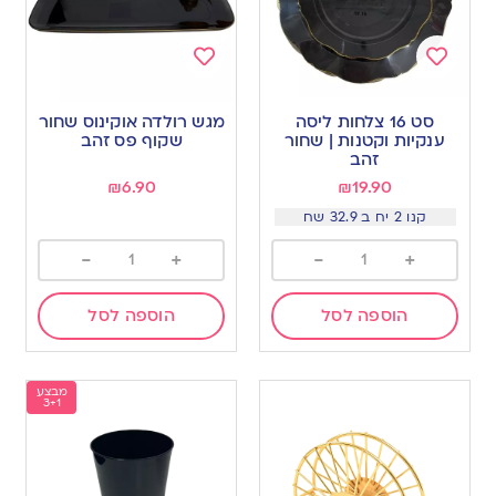
Add
Add
to
to
סט 16 צלחות ליסה
מגש רולדה אוקינוס שחור
wishlist
wishlist
ענקיות וקטנות | שחור
שקוף פס זהב
זהב
₪
6.90
₪
19.90
קנו 2 יח ב 32.9 שח
-
+
-
+
הוספה לסל
הוספה לסל
מבצע
3+1