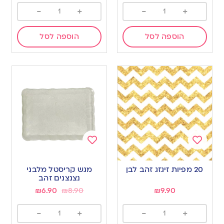
-
+
-
+
הוספה לסל
הוספה לסל
Add
Add
to
to
20 מפיות זיגזג זהב לבן
מגש קריסטל מלבני
wishlist
wishlist
נצנצנים זהב
₪
6.90
₪
8.90
₪
9.90
-
+
-
+