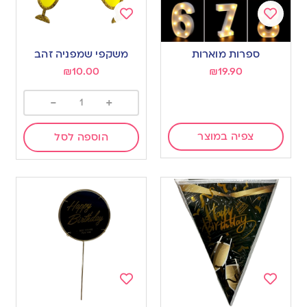
Add
Add
to
to
ספרות מוארות
משקפי שמפניה זהב
wishlist
wishlist
₪
10.00
₪
19.90
-
+
צפיה במוצר
הוספה לסל
Add
Add