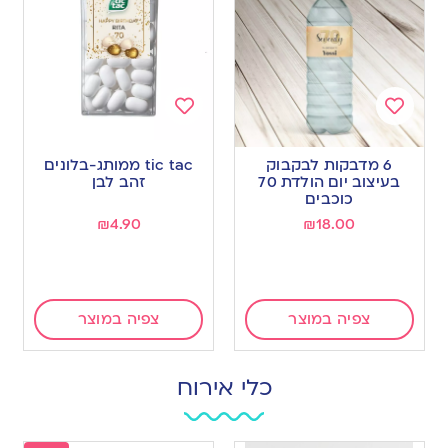
Add
Add
to
to
6 מדבקות לבקבוק
tic tac ממותג-בלונים
wishlist
wishlist
בעיצוב יום הולדת 70
זהב לבן
כוכבים
₪
4.90
₪
18.00
צפיה במוצר
צפיה במוצר
כלי אירוח