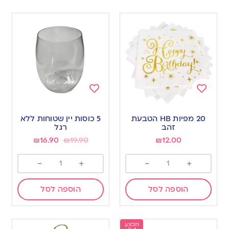
Add
Add
to
to
20 מפיות HB הטבעת
5 כוסות יין שטוחות ללא
wishlist
wishlist
זהב
רגל
₪
16.90
₪
19.90
₪
12.00
-
+
-
+
הוספה לסל
הוספה לסל
מבצע