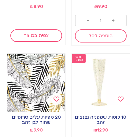
₪
8.90
₪
9.90
-
+
צפיה במוצר
הוספה לסל
חדש
באתר
Add
Add
to
to
10 כוסות שמפניה נצנצים
20 מפיות עלים טרופיים
wishlist
wishlist
זהב
שחור לבן זהב
₪
9.90
₪
12.90