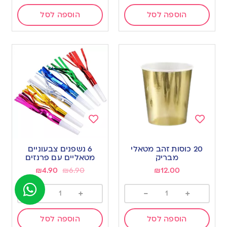
הוספה לסל
הוספה לסל
Add
Add
to
to
20 כוסות זהב מטאלי
6 נשפנים צבעוניים
wishlist
wishlist
מבריק
מטאליים עם פרנזים
₪
4.90
₪
6.90
₪
12.00
-
+
-
+
הוספה לסל
הוספה לסל