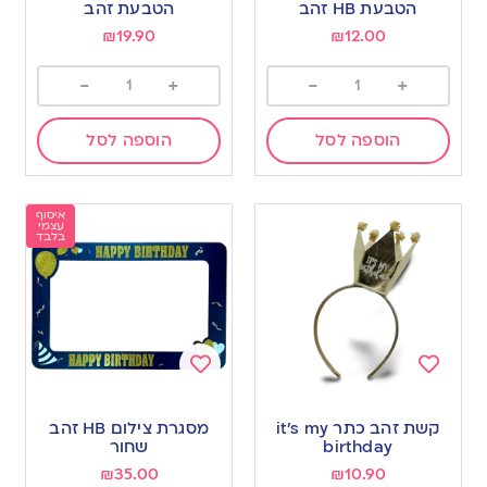
wishlist
wishlist
הטבעת HB זהב
הטבעת זהב
₪
19.90
₪
12.00
-
+
-
+
הוספה לסל
הוספה לסל
איסוף
עצמי
בלבד
Add
Add
to
to
קשת זהב כתר it’s my
מסגרת צילום HB זהב
wishlist
wishlist
birthday
שחור
₪
35.00
₪
10.90