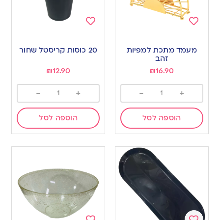
Add
Add
to
to
מעמד מתכת למפיות
20 כוסות קריסטל שחור
wishlist
wishlist
זהב
₪
12.90
₪
16.90
-
+
-
+
הוספה לסל
הוספה לסל