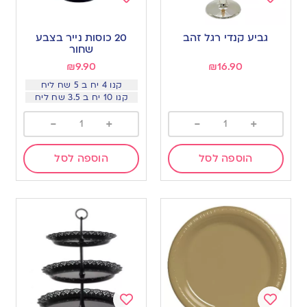
Add
Add
to
to
גביע קנדי רגל זהב
20 כוסות נייר בצבע
wishlist
wishlist
שחור
₪
9.90
₪
16.90
קנו 4 יח ב 5 שח ליח
קנו 10 יח ב 3.5 שח ליח
-
+
-
+
הוספה לסל
הוספה לסל