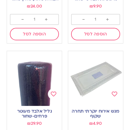
wishlist
wishlist
₪
24.00
₪
9.90
-
+
-
+
הוספה לסל
הוספה לסל
Add
Add
to
to
מגש אירוח יוקרתי תחרה
גליל אלבד מעוטר
wishlist
wishlist
שקוף
פרחים-שחור
₪
29.90
₪
4.90