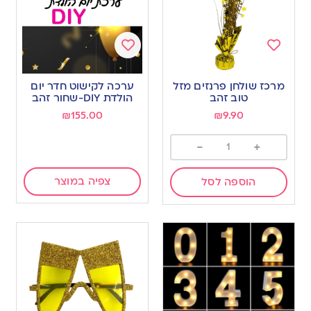
Add
Add
to
to
מרכז שולחן פרנזים מזל
ערכה לקישוט חדר יום
wishlist
wishlist
טוב זהב
הולדת DIY-שחור זהב
₪
155.00
₪
9.90
-
+
צפיה במוצר
הוספה לסל