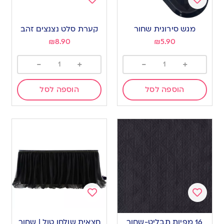
Add
Add
to
to
מגש סירונית שחור
קערת סלט נצנצים זהב
wishlist
wishlist
₪
8.90
₪
5.90
-
+
-
+
הוספה לסל
הוספה לסל
Add
Add
to
to
16 מפיות תבליט-שחור
חצאית שולחן טול | שחור