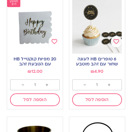
מבצע
2+1
Add
Add
to
to
6 טופרים HB לעוגה
20 מפיות קוקטייל HB
wishlist
wishlist
שחור עם זהב מוטבע
עם הטבעת זהב
₪
12.00
₪
4.90
-
+
-
+
הוספה לסל
הוספה לסל