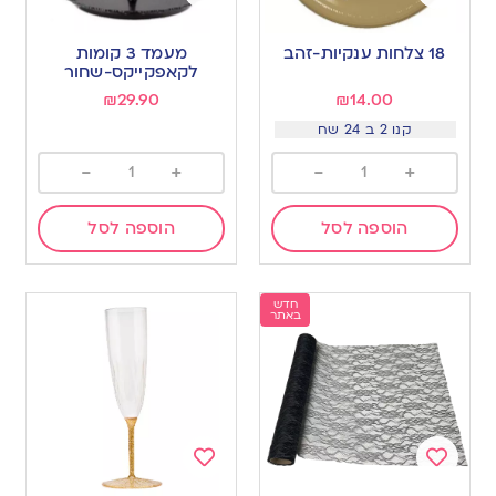
Add
Add
to
to
18 צלחות ענקיות-זהב
מעמד 3 קומות
wishlist
wishlist
לקאפקייקס-שחור
₪
29.90
₪
14.00
קנו 2 ב 24 שח
-
+
-
+
הוספה לסל
הוספה לסל
חדש
באתר
Add
Add