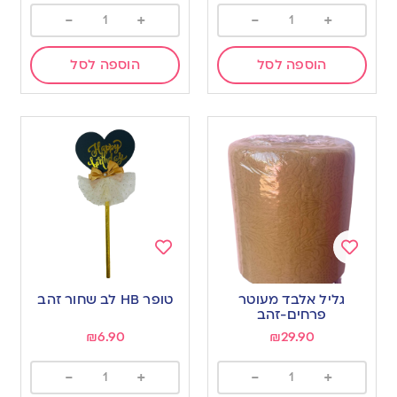
-
+
-
+
הוספה לסל
הוספה לסל
Add
Add
to
to
גליל אלבד מעוטר
טופר HB לב שחור זהב
wishlist
wishlist
פרחים-זהב
₪
6.90
₪
29.90
-
+
-
+