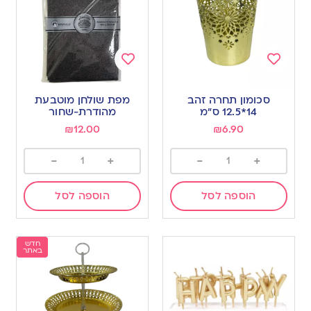
Add
Add
to
to
סכומון תחרה זהב
מפת שולחן מוטבעת
wishlist
wishlist
14*12.5 ס”מ
מהודרת-שחור
₪
12.00
₪
6.90
-
+
-
+
הוספה לסל
הוספה לסל
חדש
באתר