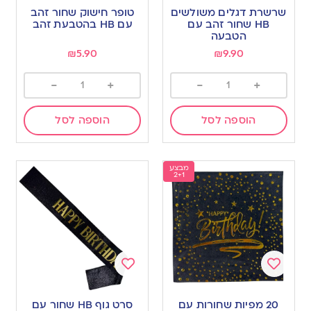
to
to
שרשרת דגלים משולשים
טופר חישוק שחור זהב
wishlist
wishlist
HB שחור זהב עם
עם HB בהטבעת זהב
הטבעה
₪
5.90
₪
9.90
-
+
-
+
הוספה לסל
הוספה לסל
מבצע
2+1
Add
Add
to
to
20 מפיות שחורות עם
סרט גוף HB שחור עם