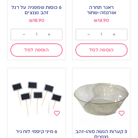
to
to
ראנר תחרה
6 כוסות שמפניה על רגל
wishlist
wishlist
אורגנזה-שחור
זהב נצנצים
₪
18.90
₪
14.90
-
+
-
+
הוספה לסל
הוספה לסל
Add
Add
to
to
3 קערות הגשה סוהו-זהב
6 מיני קיסמי לוח גיר
wishlist
wishlist
נצנצים