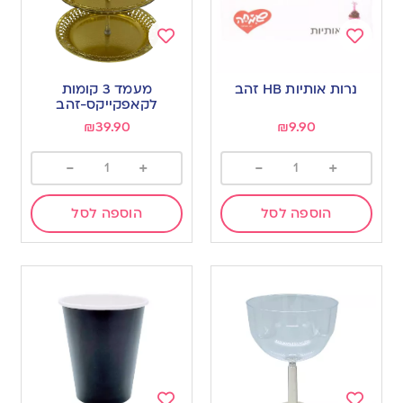
Add
Add
to
to
נרות אותיות HB זהב
מעמד 3 קומות
wishlist
wishlist
לקאפקייקס-זהב
₪
39.90
₪
9.90
-
+
-
+
הוספה לסל
הוספה לסל