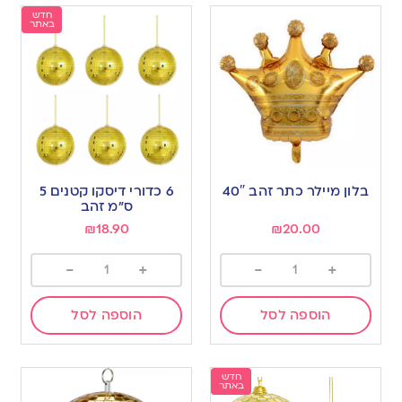
חדש
באתר
בלון מיילר כתר זהב 40″
6 כדורי דיסקו קטנים 5
ס”מ זהב
₪
18.90
₪
20.00
-
+
-
+
הוספה לסל
הוספה לסל
חדש
באתר