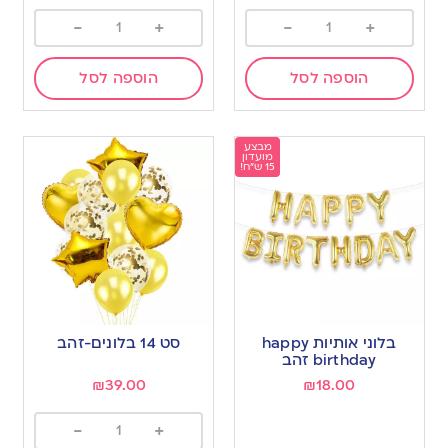
-
+
-
+
הוספה לסל
הוספה לסל
מבצע
מועדון
15 ש"ח!
בלוני אותיות happy
סט 14 בלונים-זהב
birthday זהב
₪
39.00
₪
18.00
-
+