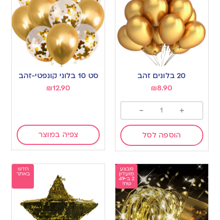
20 בלונים זהב
סט 10 בלוני קונפטי-זהב
₪
12.90
₪
8.90
-
+
צפיה במוצר
הוספה לסל
מבצע
חדש
מועדון
באתר
2 ב-49
שח!