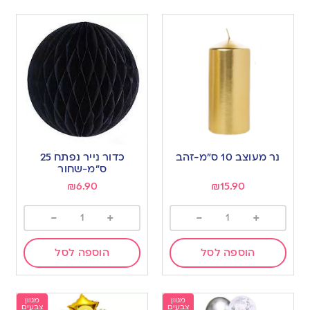
נר מעוצב 10 ס”מ-זהב
כדור נייר נפתח 25
ס”מ-שחור
₪
6.90
₪
15.90
-
+
-
+
הוספה לסל
הוספה לסל
מגוון
מגוון
צבעים
צבעים