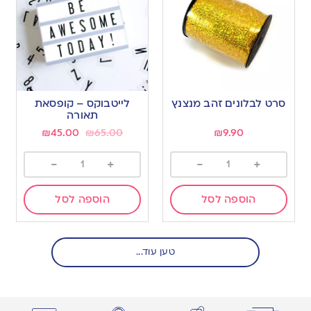
סרט לבלונים זהב מנצנץ
לייטבוקס – קופסאת
תאורה
₪
45.00
₪
65.00
₪
9.90
-
+
-
+
הוספה לסל
הוספה לסל
טען עוד...