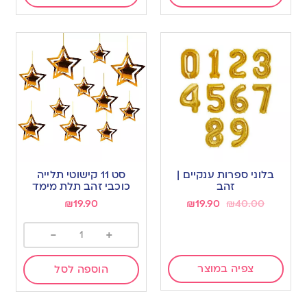
בלוני ספרות ענקיים |
סט 11 קישוטי תלייה
זהב
כוכבי זהב תלת מימד
₪
19.90
₪
19.90
₪
40.00
-
+
צפיה במוצר
הוספה לסל