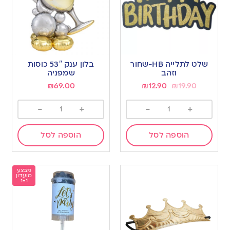
שלט לתלייה HB-שחור
בלון ענק 53″ כוסות
וזהב
שמפניה
₪
69.00
₪
12.90
₪
19.90
-
+
-
+
הוספה לסל
הוספה לסל
מבצע
מועדון
1+1