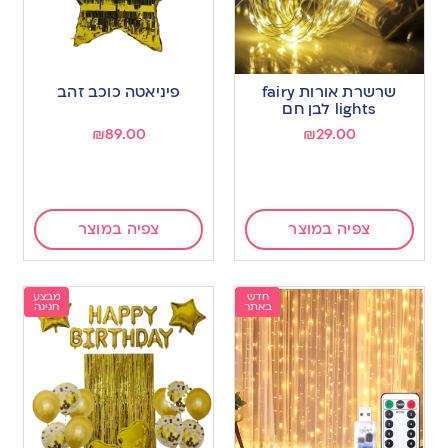
שרשרת אורות fairy
פיניאטה כוכב זהב
lights לבן חם
₪
89.00
₪
29.00
צפיה במוצר
צפיה במוצר
חדש
מבצע
באתר
חגיגה