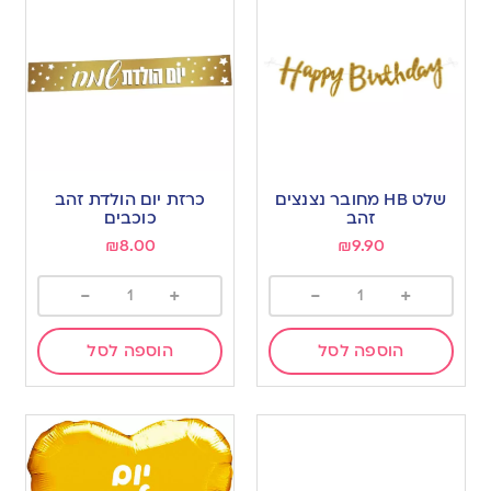
שלט HB מחובר נצנצים
כרזת יום הולדת זהב
זהב
כוכבים
₪
8.00
₪
9.90
-
+
-
+
הוספה לסל
הוספה לסל