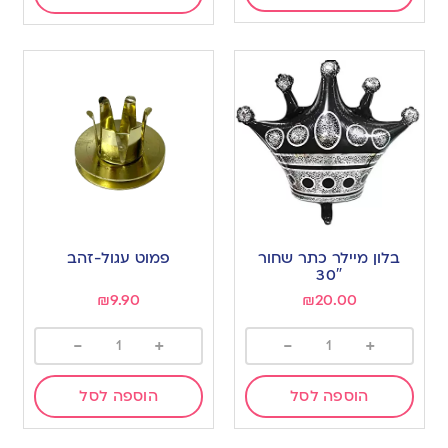
בלון מיילר כתר שחור
פמוט עגול-זהב
30″
₪
9.90
₪
20.00
-
+
-
+
הוספה לסל
הוספה לסל