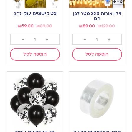
וילון אורות 3X3 מטר לבן
סט קישוטים ענק-זהב
חם
₪
59.00
₪
89.00
₪
89.00
₪
129.00
-
+
-
+
הוספה לסל
הוספה לסל