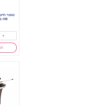
טופר חיש
HB בהטבעת זהב
+
הו