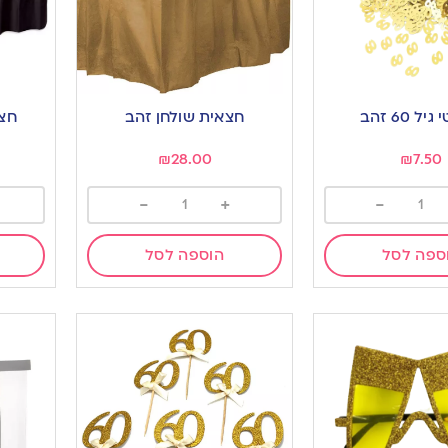
ל 60 זהב
חצאית שולחן זהב
חצא
₪
28.00
₪
7.50
-
+
-
ספה לסל
הוספה לסל