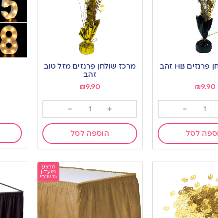
רנזים HB זהב
מרכז שולחן פרנזים מזל טוב
זהב
₪
9.90
₪
9.90
-
+
-
ספה לסל
הוספה לסל
מבצע
מועדון
15 ש"ח!