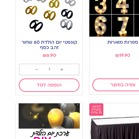
ספרות מוארות
קונפטי יום הולדת 60 שחור
זהב כסף
₪
6.90
₪
19.90
-
+
צפיה במוצר
הוספה לסל
מבצע
מועדון
15 ש"ח!