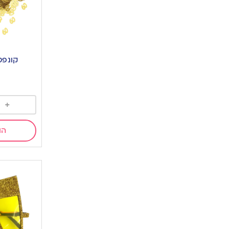
קונפטי גי
+
הו