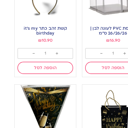
קופסת PVC לעוגה לבן |
קשת זהב כתר it’s my
26/26/26 ס”מ
birthday
₪
10.90
₪
16.90
-
+
-
+
הוספה לסל
הוספה לסל