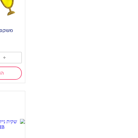
משקפי
+
הו