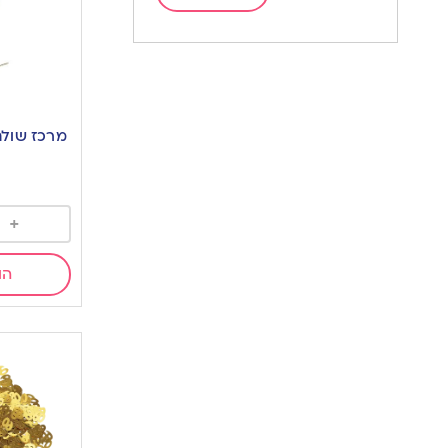
מרכז שולחן פ
+
הו