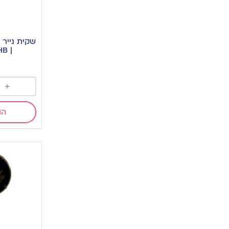
שקית נייר 
| HB שחור זהב
+
הו