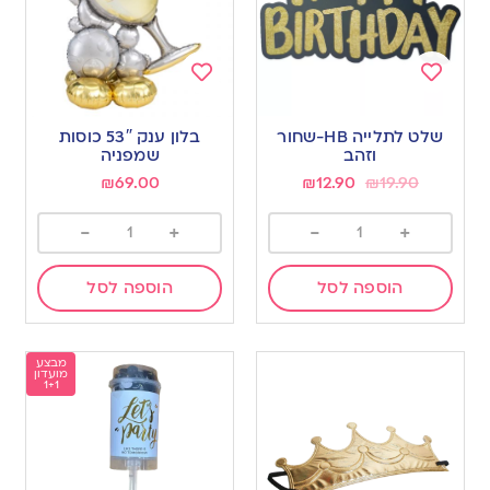
Add
Add
to
to
שלט לתלייה HB-שחור
בלון ענק 53″ כוסות
wishlist
wishlist
וזהב
שמפניה
₪
69.00
₪
12.90
₪
19.90
-
+
-
+
הוספה לסל
הוספה לסל
מבצע
מועדון
1+1