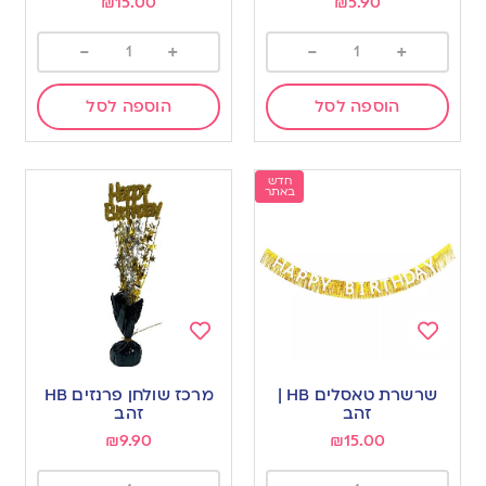
₪
15.00
₪
5.90
-
+
-
+
הוספה לסל
הוספה לסל
חדש
באתר
Add
Add
to
to
שרשרת טאסלים HB |
מרכז שולחן פרנזים HB
wishlist
wishlist
זהב
זהב
₪
9.90
₪
15.00