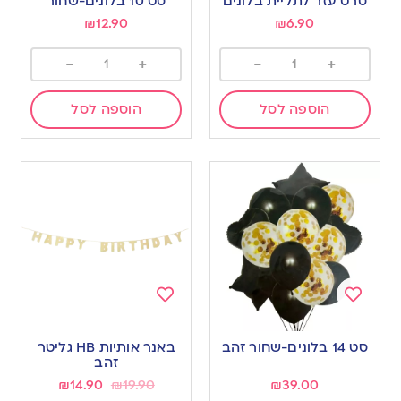
סרט עזר לתליית בלונים
סט 10 בלונים-שחור
wishlist
wishlist
₪
12.90
₪
6.90
-
+
-
+
הוספה לסל
הוספה לסל
Add
Add
to
to
סט 14 בלונים-שחור זהב
באנר אותיות HB גליטר
wishlist
wishlist
זהב
₪
14.90
₪
19.90
₪
39.00