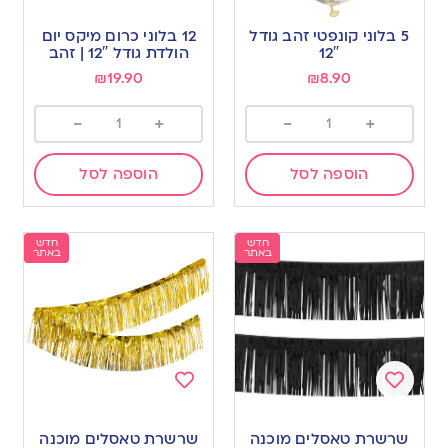
Add
Add
to
to
5 בלוני קונפטי זהב גודל
12 בלוני כרום מיקס יום
wishlist
wishlist
12″
הולדת גודל 12″ | זהב
₪
19.90
₪
8.90
-
+
-
+
הוספה לסל
הוספה לסל
חדש
חדש
באתר
באתר
Add
Add
to
to
שרשרת טאסלים מוכנה
שרשרת טאסלים מוכנה