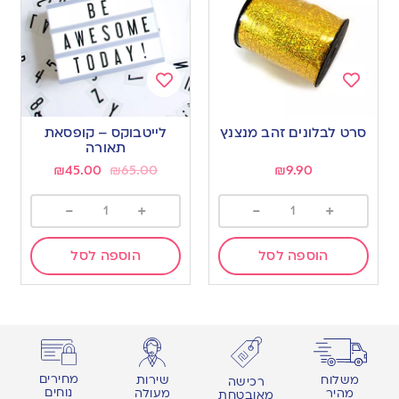
Add
Add
to
to
סרט לבלונים זהב מנצנץ
לייטבוקס – קופסאת
wishlist
wishlist
תאורה
₪
45.00
₪
65.00
₪
9.90
-
+
-
+
הוספה לסל
הוספה לסל
מחירים
משלוח
שירות
רכישה
נוחים
מהיר
מעולה
מאובטחת