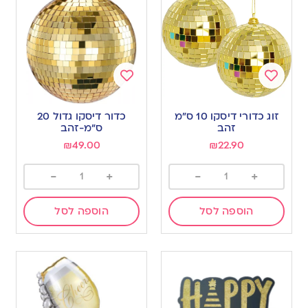
Add
Add
to
to
זוג כדורי דיסקו 10 ס”מ
כדור דיסקו גדול 20
wishlist
wishlist
זהב
ס”מ-זהב
₪
49.00
₪
22.90
-
+
-
+
הוספה לסל
הוספה לסל