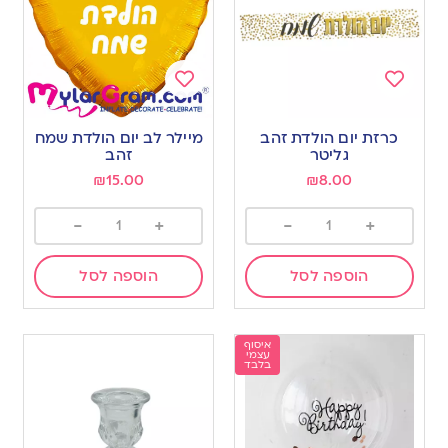
Add
Add
to
to
כרזת יום הולדת זהב
מיילר לב יום הולדת שמח
wishlist
wishlist
גליטר
זהב
₪
15.00
₪
8.00
-
+
-
+
הוספה לסל
הוספה לסל
איסוף
עצמי
בלבד