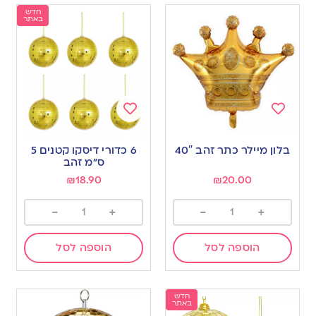
חדש
באתר
Add
Add
to
to
בלון מיילר כתר זהב 40″
6 כדורי דיסקו קטנים 5
wishlist
wishlist
ס”מ זהב
₪
18.90
₪
20.00
-
+
-
+
הוספה לסל
הוספה לסל
חדש
באתר