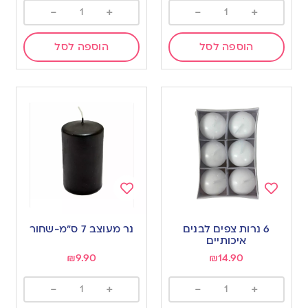
-
+
-
+
הוספה לסל
הוספה לסל
Add
Add
to
to
6 נרות צפים לבנים
נר מעוצב 7 ס”מ-שחור
wishlist
wishlist
איכותיים
₪
9.90
₪
14.90
-
+
-
+