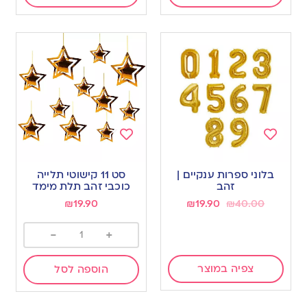
Add
Add
to
to
בלוני ספרות ענקיים |
סט 11 קישוטי תלייה
wishlist
wishlist
זהב
כוכבי זהב תלת מימד
₪
19.90
₪
19.90
₪
40.00
-
+
צפיה במוצר
הוספה לסל