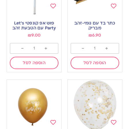
Add
Add
to
to
כתר בד עם גומי-זהב
פוש אפ קונפטי Let’s
wishlist
wishlist
מבריק
Party עם הטבעת זהב
₪
9.00
₪
6.90
-
+
-
+
הוספה לסל
הוספה לסל