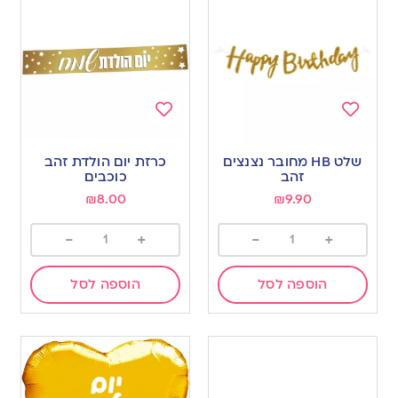
Add
Add
to
to
שלט HB מחובר נצנצים
כרזת יום הולדת זהב
wishlist
wishlist
זהב
כוכבים
₪
8.00
₪
9.90
-
+
-
+
הוספה לסל
הוספה לסל