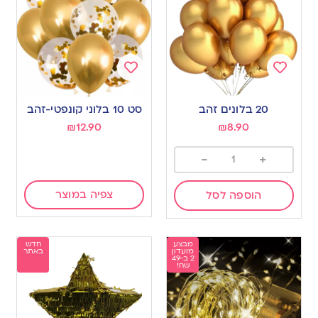
Add
Add
to
to
20 בלונים זהב
סט 10 בלוני קונפטי-זהב
wishlist
wishlist
₪
12.90
₪
8.90
-
+
צפיה במוצר
הוספה לסל
מבצע
חדש
מועדון
באתר
2 ב-49
שח!