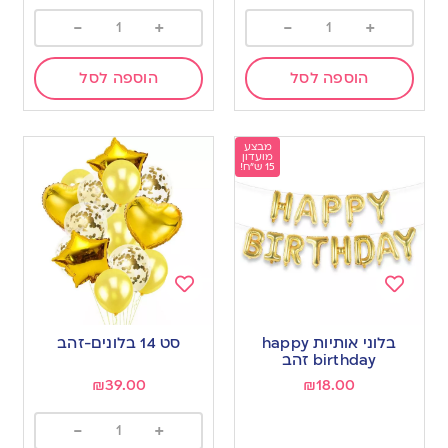
-
+
-
+
הוספה לסל
הוספה לסל
מבצע
מועדון
15 ש"ח!
Add
Add
to
to
בלוני אותיות happy
סט 14 בלונים-זהב
wishlist
wishlist
birthday זהב
₪
39.00
₪
18.00
-
+