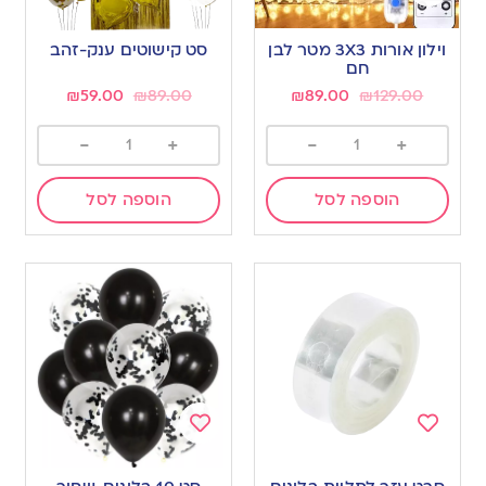
Add
Add
to
to
וילון אורות 3X3 מטר לבן
סט קישוטים ענק-זהב
wishlist
wishlist
חם
₪
59.00
₪
89.00
₪
89.00
₪
129.00
-
+
-
+
הוספה לסל
הוספה לסל
Add
Add
to
to