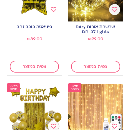
Add
Add
to
to
שרשרת אורות fairy
פיניאטה כוכב זהב
wishlist
wishlist
lights לבן חם
₪
89.00
₪
29.00
צפיה במוצר
צפיה במוצר
חדש
מבצע
באתר
חגיגה