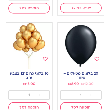
צפיה במוצר
הוספה לסל
Add
Add
to
to
20 בלונים מטאלים –
10 בלוני כרום 12′ בצבע
wishlist
wishlist
שחור
זהב
₪
15.00
₪
8.90
₪
12.00
-
+
-
+
הוספה לסל
הוספה לסל