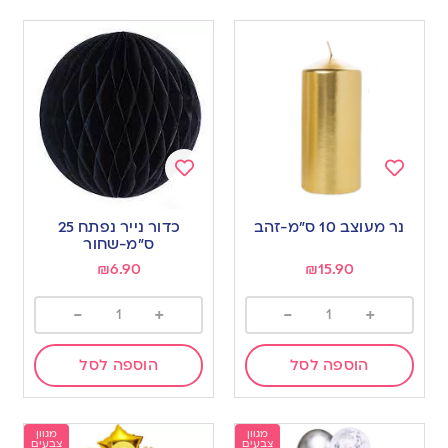
Add
Add
to
to
נר מעוצב 10 ס”מ-זהב
כדור נייר נפתח 25
wishlist
wishlist
ס”מ-שחור
₪
6.90
₪
15.90
-
+
-
+
הוספה לסל
הוספה לסל
מגוון
מגוון
צבעים
צבעים