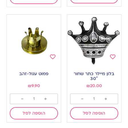
Add
Add
to
to
בלון מיילר כתר שחור
פמוט עגול-זהב
wishlist
wishlist
30″
₪
9.90
₪
20.00
-
+
-
+
הוספה לסל
הוספה לסל