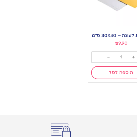
ה – 30X40 ס”מ
w
₪
9.90
-
+
הוספה לסל