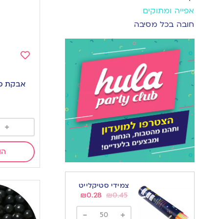
אפייה ומתוקים
חובה בכל מסיבה
Add
to
אבקת פי
wishlist
0
+
הו
צמידי סטיקלייט
₪
0.28
₪
0.45
-
+