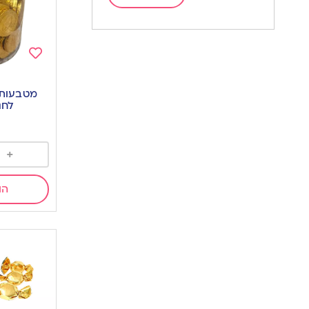
Add
to
מטבעות 
wishlist
לחנוכ
0
+
הו