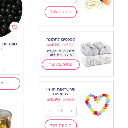
הוספה לסל
Add
כפכפים לחתונה
to
₪
4.90
₪
5.90
wishlist
ג
קנו 60 יח ומעלה
ב 3.7 שח לזוג
צפייה במוצר
+
הו
שרשראות הוואי
צבעוניות
₪
0.90
₪
1.50
-
+
הוספה לסל