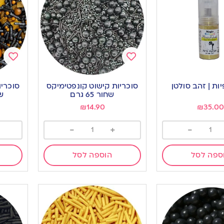
Add
Add
to
to
ות | זהב סולטן
סוכריות קישוט קונפטימיקס
סוכריו
ishlist
wishlist
שחור 65 גרם
שח
₪
14.90
₪
35.0
-
+
-
ספה לסל
הוספה לסל