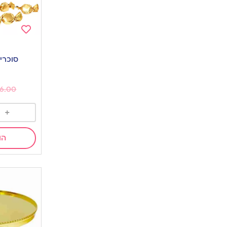
Add
to
סוכרי
wishlist
6.00
+
הו