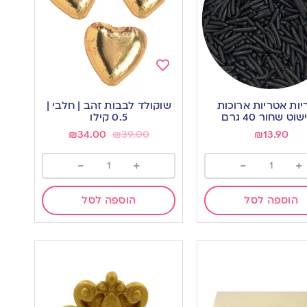
Add
to
יות אטריות ארוכות
שוקולד לבבות זהב | חלבי |
wishlist
w
וט שחור 40 גרם
0.5 קילו
₪
34.00
₪
39.00
₪
13.90
-
+
-
+
הוספה לסל
הוספה לסל