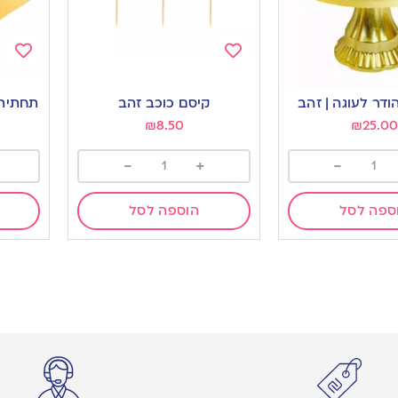
Add
Add
to
to
דר לעוגה | זהב
קיסם כוכב זהב
תחתית לעוג
ishlist
wishlist
₪
8.50
₪
25.00
-
+
-
ספה לסל
הוספה לסל