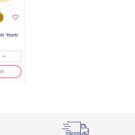
Add
to
מעמד מהו
wishlist
+
הו