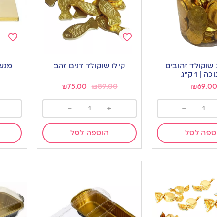
Add
Add
to
to
שוקולד זהובים
קילו שוקולד דגים זהב
ishlist
wishlist
ה | 1 ק”ג
₪
75.00
₪
89.00
₪
69.0
-
+
-
ספה לסל
הוספה לסל