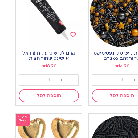
Add
to
ת קישוט קונפטימיקס
קרם לקישוט עוגות (רויאל
wishlist
w
ור זהב 65 גרם
אייסינג) שחור חצות
₪
18.90
₪
14.90
-
+
-
+
הוספה לסל
הוספה לסל
איסוף
עצמי
בלבד