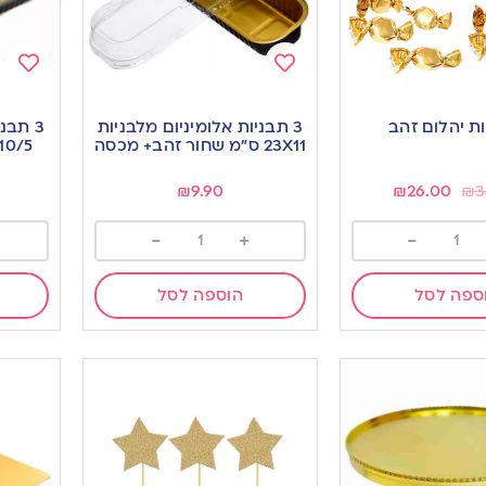
Add
Add
to
to
ות יהלום זהב
3 תבניות אלומיניום מלבניות
3 תבנ
ishlist
wishlist
23X11 ס”מ שחור זהב+ מכסה
₪
9.90
₪
26.00
₪
3
-
+
-
ספה לסל
הוספה לסל