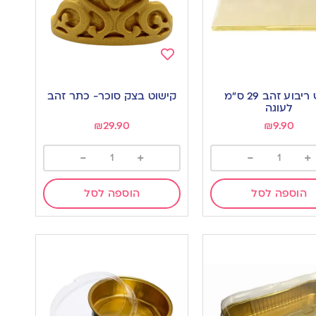
Add
to
מגש ריבוע זהב 29 ס”מ
קישוט בצק סוכר- כתר זהב
wishlist
w
לעוגה
₪
29.90
₪
9.90
-
+
-
+
הוספה לסל
הוספה לסל