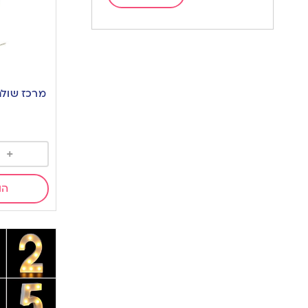
מרכז שולחן פ
+
הו