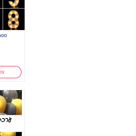
ספר
צפ