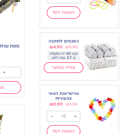
הוספה לסל
כפכפים לחתונה
₪
4.90
₪
5.90
קנו 60 יח ומעלה
ב 3.7 שח לזוג
צפייה במוצר
+
הו
שרשראות הוואי
צבעוניות
₪
0.90
₪
1.50
-
+
הוספה לסל