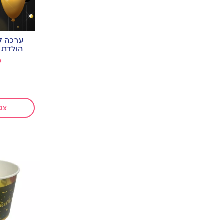
ערכה לק
הולדת DIY-שחור זהב
0
צפ