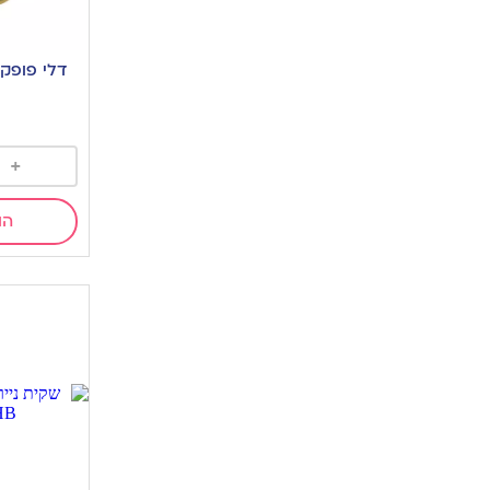
דלי פופקורן HB שח
+
הו