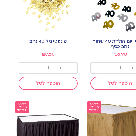
קונפטי יום הולדת 40 שחור
קונפטי גיל 40 זהב
זהב כסף
₪
7.50
₪
6.90
-
+
-
+
הוספה לסל
הוספה לסל
מבצע
מבצע
מועדון
מועדון
15 ש"ח!
15 ש"ח!