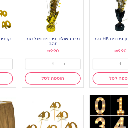
רנזים HB זהב
מרכז שולחן פרנזים מזל טוב
זהב
₪
9.90
₪
9.90
-
+
-
ספה לסל
הוספה לסל