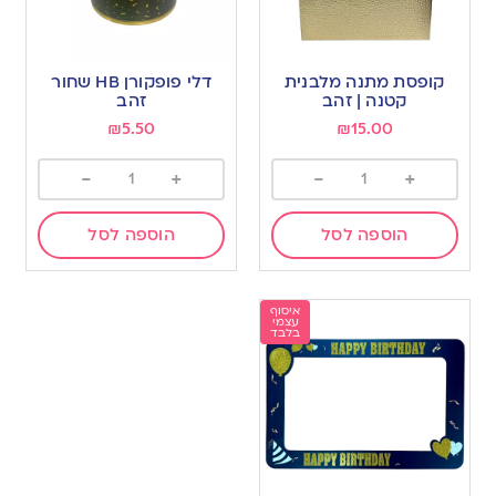
קופסת מתנה מלבנית
דלי פופקורן HB שחור
קטנה | זהב
זהב
₪
5.50
₪
15.00
-
+
-
+
הוספה לסל
הוספה לסל
איסוף
עצמי
בלבד