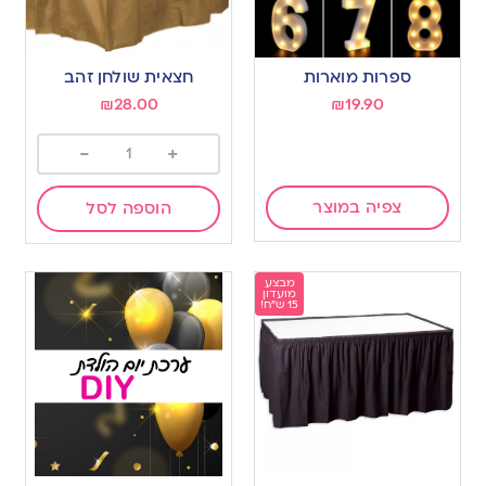
ספרות מוארות
חצאית שולחן זהב
₪
28.00
₪
19.90
-
+
צפיה במוצר
הוספה לסל
מבצע
מועדון
15 ש"ח!