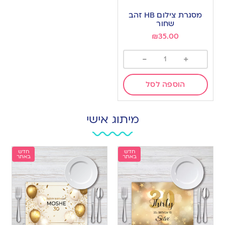
מסגרת צילום HB זהב
שחור
₪
35.00
-
+
הוספה לסל
מיתוג אישי
חדש
חדש
באתר
באתר