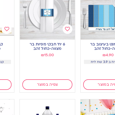
Add
Add
to
to
נט בעיצוב בר
6 יח’ חבקי מפיות בר
קו
ishlist
wishlist
ה-כחול זהב
מצווה-כחול זהב
מ
₪
15.00
₪
4.90
קנו 12 יח ב 5.5 
יה במוצר
צפיה במוצר