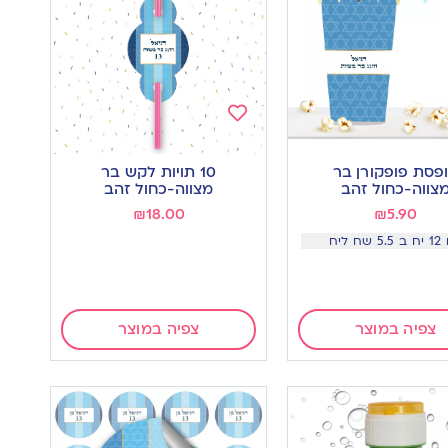
Add
to
פסת פופקורן בר
10 תויות לקש בר
wishlist
w
צווה-כחול זהב
מצווה-כחול זהב
₪
18.00
₪
5.90
שח ליח
צפיה במוצר
צפיה במוצר