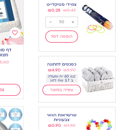
צמידי סטיקלייט
₪
0.28
₪
0.45
-
+
הוספה לסל
Add
to
דף סוכ
wishlist
מצוו
5.00
כפכפים לחתונה
₪
4.90
₪
5.90
קנו 60 יח ומעלה
ב 3.7 שח לזוג
צפ
צפייה במוצר
שרשראות הוואי
צבעוניות
₪
0.90
₪
1.50