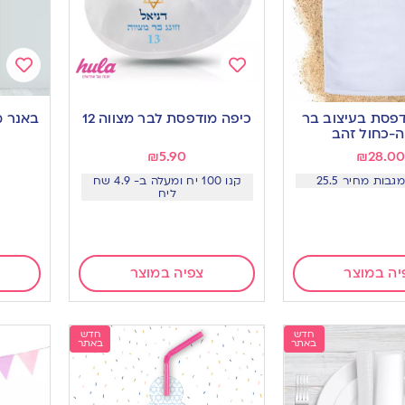
Add
Add
to
to
פסת בעיצוב בר
כיפה מודפסת לבר מצווה 12
באנר מ
ishlist
wishlist
ה-כחול זהב
₪
5.90
₪
28.0
קנו 100 יח ומעלה ב- 4.9 שח
ליח
יה במוצר
צפיה במוצר
חדש
חדש
באתר
באתר