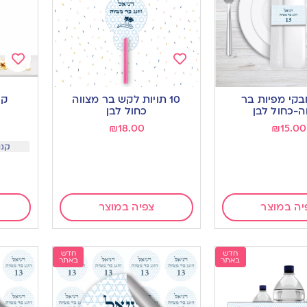
Add
Add
to
to
 חבקי מפיות בר
10 תויות לקש בר מצווה
קו
ishlist
wishlist
ה-כחול לבן
כחול לבן
מ
₪
18.00
₪
15.00
קנו 12 יח ב 5.5 
יה במוצר
צפיה במוצר
חדש
חדש
באתר
באתר