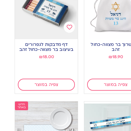
Add
to
רוך בר מצווה-כחול
דף מדבקות לגפרורים
wishlist
w
זהב
בעיצוב בר מצווה-כחול זהב
₪
18.00
₪
18.90
צפיה במוצר
צפיה במוצר
חדש
באתר