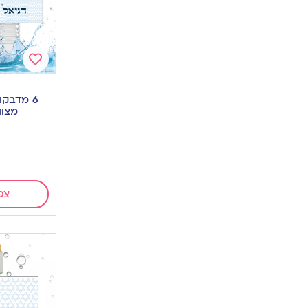
Add
to
6 מדבק
wishlist
מצוו
צפ