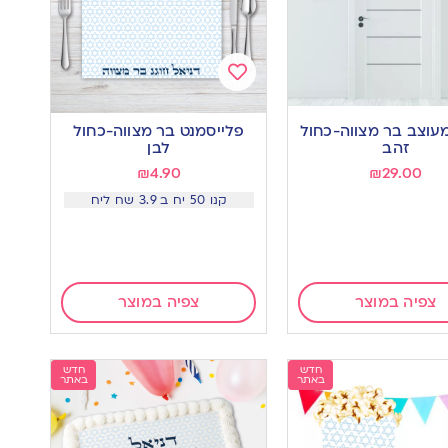
Add
to
עוצב בר מצווה-כחול
פלייסמנט בר מצווה-כחול
wishlist
w
זהב
לבן
₪
4.90
₪
29.00
קנו 50 יח ב 3.9 שח ליח
צפיה במוצר
צפיה במוצר
חדש
חדש
באתר
באתר