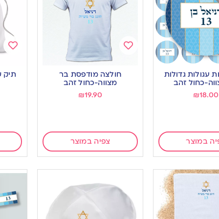
Add
Add
to
to
ות עגולות גדולות
חולצה מודפסת בר
תיק ש
ishlist
wishlist
וה-כחול זהב
מצווה-כחול זהב
₪
19.90
₪
18.00
יה במוצר
צפיה במוצר