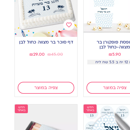
Add
to
פסת פופקורן בר
דף סוכר בר מצווה כחול לבן
wishlist
w
צווה-כחול לבן
₪
29.00
₪
45.00
₪
5.90
שח ליח
צפיה במוצר
צפיה במוצר
חדש
חדש
באתר
באתר