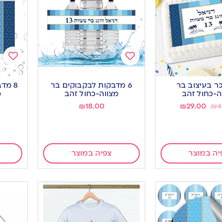
Add
Add
to
to
ר בעיצוב בר
6 מדבקות לבקבוקים בר
8 מד
ishlist
wishlist
ה-כחול זהב
מצווה-כחול זהב
מ
₪
18.00
₪
29.00
₪
4
יה במוצר
צפיה במוצר