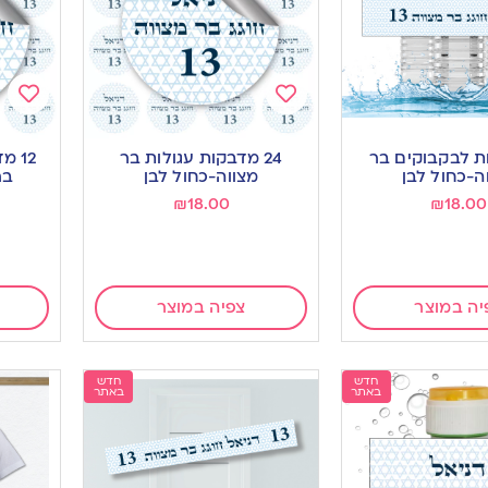
Add
Add
to
to
ות לבקבוקים בר
24 מדבקות עגולות בר
12 
ishlist
wishlist
ה-כחול לבן
מצווה-כחול לבן
בר
₪
18.00
₪
18.00
יה במוצר
צפיה במוצר
חדש
חדש
באתר
באתר