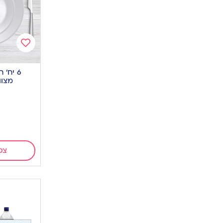
Add
to
6 יח’
wishlist
מצוו
צפ