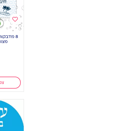
Add
to
8 מדבקות
wishlist
מצוו
צפ