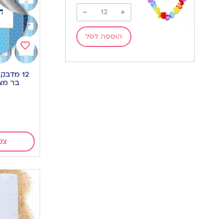
-
+
הוספה לסל
Add
to
12 מדבק
wishlist
בר מצו
צפ