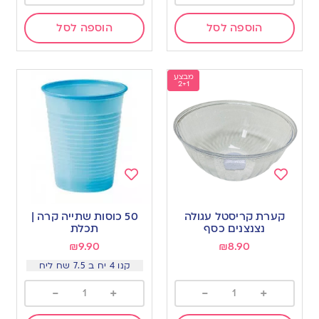
הוספה לסל
הוספה לסל
מבצע
2+1
Add
Add
to
to
קערת קריסטל עגולה
50 כוסות שתייה קרה |
wishlist
wishlist
נצנצנים כסף
תכלת
₪
9.90
₪
8.90
קנו 4 יח ב 7.5 שח ליח
-
+
-
+