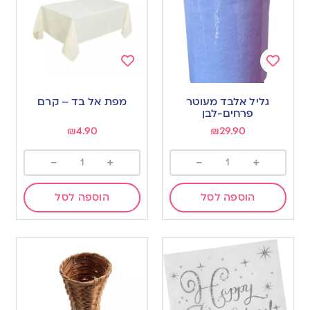
Add
Add
to
to
גליל אלבד מעוטר
מפת אל בד – קרם
wishlist
wishlist
פרחים-לבן
₪
4.90
₪
29.90
-
+
-
+
הוספה לסל
הוספה לסל