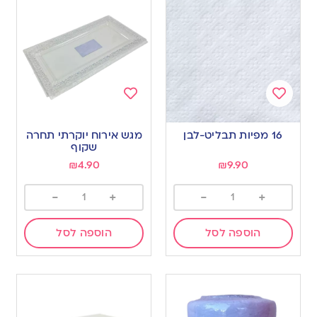
Add
Add
to
to
16 מפיות תבליט-לבן
מגש אירוח יוקרתי תחרה
wishlist
wishlist
שקוף
₪
4.90
₪
9.90
-
+
-
+
הוספה לסל
הוספה לסל