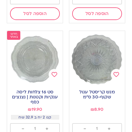
הוספה לסל
הוספה לסל
חדש
באתר
Add
Add
to
to
מגש קריסטל עגול
סט 16 צלחות ליסה
wishlist
wishlist
שקוף-30 ס”מ
ענקיות וקטנות | נצנצים
כסף
₪
19.90
₪
8.90
קנו 2 יח ב 32.9 שח
-
+
-
+