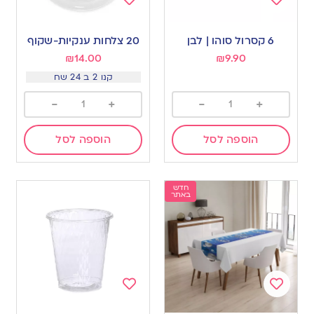
Add
Add
to
to
6 קסרול סוהו | לבן
20 צלחות ענקיות-שקוף
wishlist
wishlist
₪
14.00
₪
9.90
קנו 2 ב 24 שח
-
+
-
+
הוספה לסל
הוספה לסל
חדש
באתר
Add
Add