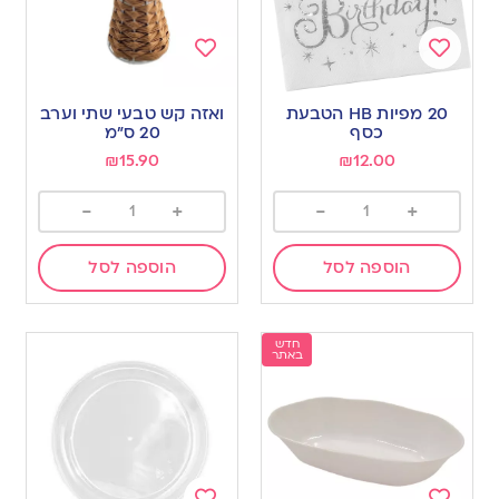
Add
Add
to
to
20 מפיות HB הטבעת
ואזה קש טבעי שתי וערב
wishlist
wishlist
כסף
20 ס”מ
₪
15.90
₪
12.00
-
+
-
+
הוספה לסל
הוספה לסל
חדש
באתר