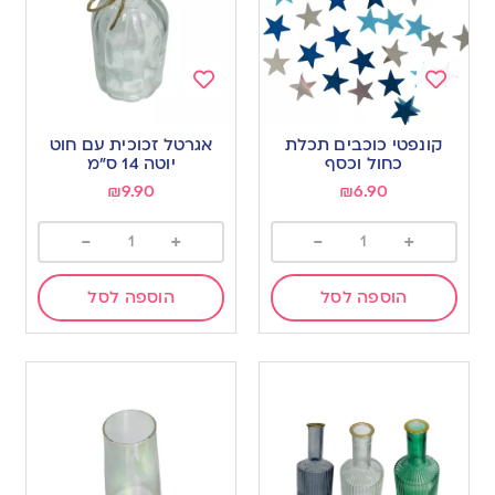
Add
Add
to
to
קונפטי כוכבים תכלת
אגרטל זכוכית עם חוט
wishlist
wishlist
כחול וכסף
יוטה 14 ס”מ
₪
9.90
₪
6.90
-
+
-
+
הוספה לסל
הוספה לסל