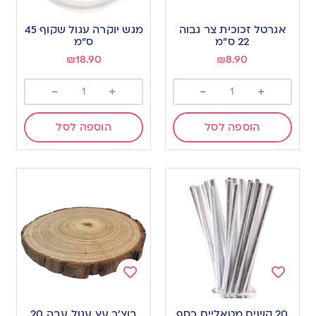
Add
Add
to
to
אגרטל זכוכית צר גבוה
מגש יוקרה עגול שקוף 45
wishlist
wishlist
22 ס”מ
ס”מ
₪
18.90
₪
8.90
-
+
-
+
הוספה לסל
הוספה לסל
Add
Add
to
to
20 קשים מטאליים כסף
בוצ’ר עץ עגול עבה 20