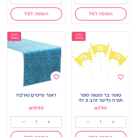
הוספה לסל
הוספה לסל
חדש
חדש
באתר
באתר
Add
Add
to
to
טופר בר מצווה ספר
ראנר פייטים טורקיז
wishlist
wishlist
תורה גליטר זהב 3 יח’
₪
19.90
₪
7.90
-
+
-
+