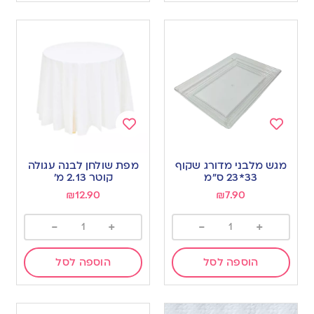
Add
Add
to
to
מגש מלבני מדורג שקוף
מפת שולחן לבנה עגולה
wishlist
wishlist
33*23 ס”מ
קוטר 2.13 מ’
₪
12.90
₪
7.90
-
+
-
+
הוספה לסל
הוספה לסל