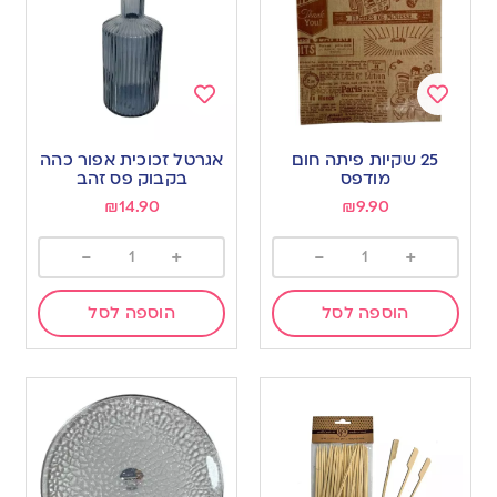
Add
Add
to
to
25 שקיות פיתה חום
אגרטל זכוכית אפור כהה
wishlist
wishlist
מודפס
בקבוק פס זהב
₪
14.90
₪
9.90
-
+
-
+
הוספה לסל
הוספה לסל