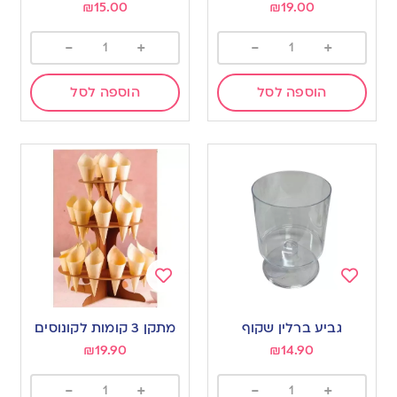
₪
15.00
₪
19.00
-
+
-
+
הוספה לסל
הוספה לסל
Add
Add
to
to
גביע ברלין שקוף
מתקן 3 קומות לקונוסים
wishlist
wishlist
₪
19.90
₪
14.90
-
+
-
+