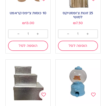
Add
Add
to
to
25 זוגות צ’ופסטיקס
10 כוסות צ’יפס קראפט
wishlist
wishlist
לסושי
₪
13.00
₪
7.50
-
+
-
+
הוספה לסל
הוספה לסל
Add
Add