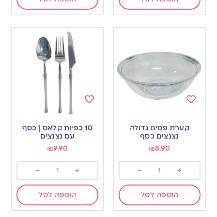
Add
Add
to
to
קערת פסים גדולה
10 כפיות קלאס | כסף
wishlist
wishlist
נצנצים כסף
עם נצנצים
₪
9.90
₪
8.90
-
+
-
+
הוספה לסל
הוספה לסל