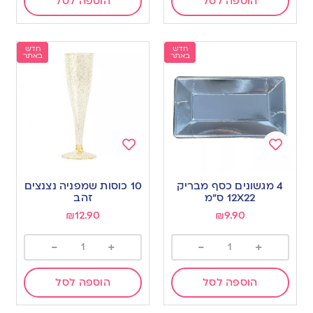
הוספה לסל
הוספה לסל
חדש
חדש
באתר
באתר
Add
Add
to
to
4 מגשונים כסף מבריק
10 כוסות שמפניה נצנצים
wishlist
wishlist
12X22 ס”מ
זהב
₪
12.90
₪
9.90
-
+
-
+
הוספה לסל
הוספה לסל