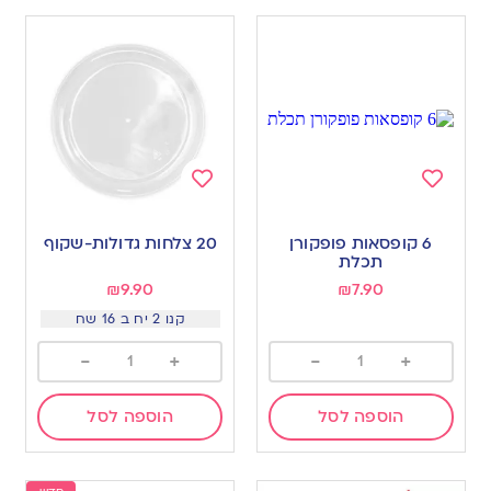
Add
Add
to
to
6 קופסאות פופקורן
20 צלחות גדולות-שקוף
wishlist
wishlist
תכלת
₪
9.90
₪
7.90
קנו 2 יח ב 16 שח
-
+
-
+
הוספה לסל
הוספה לסל