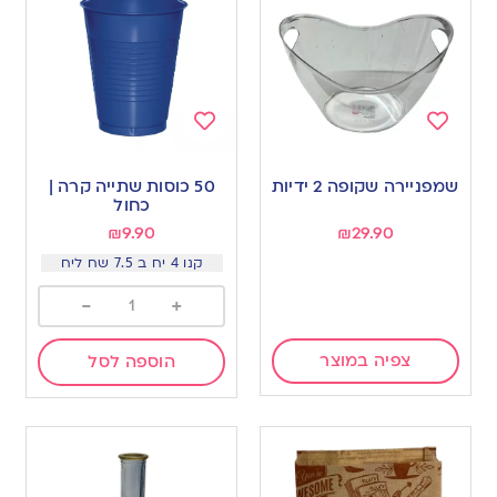
Add
Add
to
to
שמפניירה שקופה 2 ידיות
50 כוסות שתייה קרה |
wishlist
wishlist
כחול
₪
9.90
₪
29.90
קנו 4 יח ב 7.5 שח ליח
-
+
צפיה במוצר
הוספה לסל