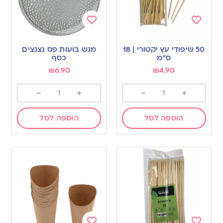
Add
Add
to
to
50 שיפודי עץ יקטורי | 18
מגש בועות פס נצנצים
wishlist
wishlist
ס”מ
כסף
₪
6.90
₪
4.90
-
+
-
+
הוספה לסל
הוספה לסל