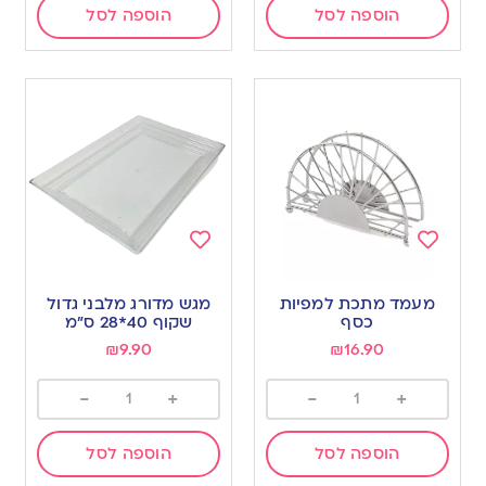
הוספה לסל
הוספה לסל
Add
Add
to
to
מעמד מתכת למפיות
מגש מדורג מלבני גדול
wishlist
wishlist
כסף
שקוף 40*28 ס”מ
₪
9.90
₪
16.90
-
+
-
+
הוספה לסל
הוספה לסל