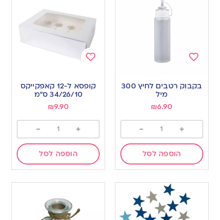
Add
Add
to
to
בקבוק רטבים לחיץ 300
קופסא ל-12 קאפקייקס
wishlist
wishlist
מיל
34/26/10 ס”מ
₪
9.90
₪
6.90
-
+
-
+
הוספה לסל
הוספה לסל