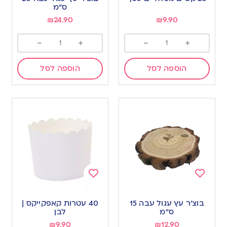
wishlist
wishlist
ס”מ
₪
24.90
₪
9.90
-
+
-
+
הוספה לסל
הוספה לסל
Add
Add
to
to
בוצ’ר עץ עגול עבה 15
40 עטרות קאפקייקס |
wishlist
wishlist
ס”מ
לבן
₪
9.90
₪
12.90