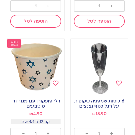
-
+
-
+
הוספה לסל
הוספה לסל
חדש
באתר
Add
Add
to
to
6 כוסות שמפניה שקופות
דלי פופקורן עם מגני דוד
wishlist
wishlist
על רגל כסף נצנצים
מוטבעים
₪
4.90
₪
18.90
קנו 12 ב 4.4 שח
-
+
-
+