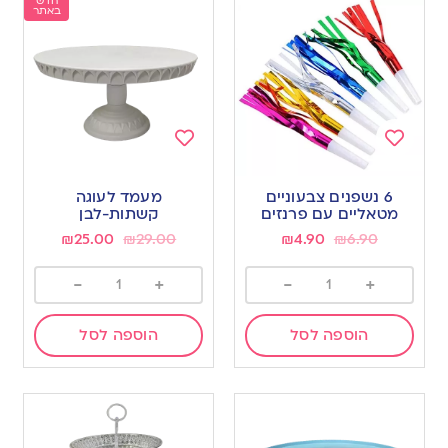
חדש
באתר
Add
Add
to
to
6 נשפנים צבעוניים
מעמד לעוגה
wishlist
wishlist
מטאליים עם פרנזים
קשתות-לבן
₪
25.00
₪
29.00
₪
4.90
₪
6.90
-
+
-
+
הוספה לסל
הוספה לסל