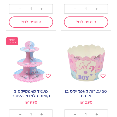
-
+
-
+
הוספה לסל
הוספה לסל
חדש
באתר
Add
Add
to
to
50 עטרות קאפקייקס בן
מעמד קאפקייקס 3
wishlist
wishlist
או בת
קומות גילוי מין העובר
₪
19.90
₪
12.90
-
+
-
+