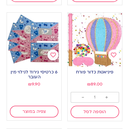
Add
Add
to
to
פיניאטת כדור פורח
6 כרטיסי גירוד לגילוי מין
wishlist
wishlist
העובר
₪
9.90
₪
89.00
-
+
צפיה במוצר
הוספה לסל