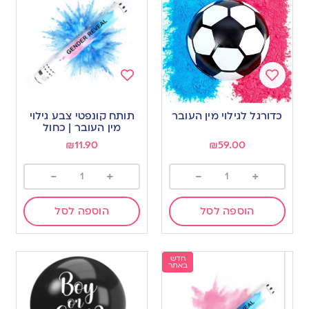
Add
Add
to
to
כדורגל לגילוי מין העובר
תותח קונפטי צבע גילוי
wishlist
wishlist
מין העובר | כחול
₪
11.90
₪
59.00
-
+
-
+
הוספה לסל
הוספה לסל
חדש
באתר