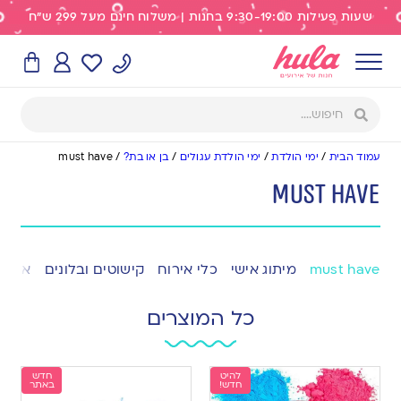
שעות פעילות 9:30-19:00 בחנות | משלוח חינם מעל 299 ש"ח
עמוד הבית
/
ימי הולדת
/
ימי הולדת עגולים
/
בן או בת?
/
must have
must have
must have
מיתוג אישי
כלי אירוח
קישוטים ובלונים
אפייה
כל המוצרים
להיט
חדש
חדש!
באתר