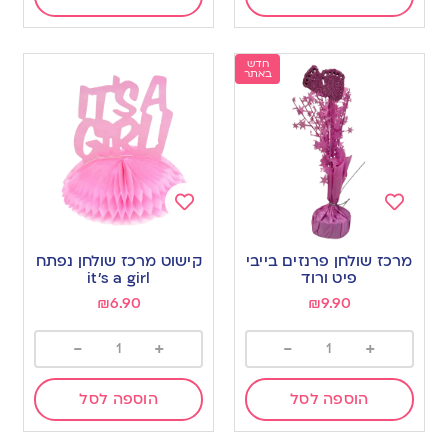
חדש
באתר
Add
Add
to
to
מרכז שולחן פרנזים בייבי
קישוט מרכז שולחן נפתח
wishlist
wishlist
פיט ורוד
it’s a girl
₪
6.90
₪
9.90
-
+
-
+
הוספה לסל
הוספה לסל