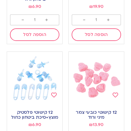
₪
6.90
₪
19.90
-
+
-
+
הוספה לסל
הוספה לסל
Add
Add
to
to
12 קישוטי כובעי צמר
12 קישוטי פלסטיק
wishlist
wishlist
מיני ורוד
מוצץ+סיכת ביטחון כחול
₪
6.90
₪
13.90