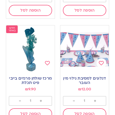
הוספה לסל
הוספה לסל
חדש
באתר
Add
Add
to
to
דגלונים למסיבת גילוי מין
מרכז שולחן פרנזים בייבי
wishlist
wishlist
העובר
פיט תכלת
₪
9.90
₪
12.00
-
+
-
+
הוספה לסל
הוספה לסל