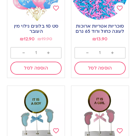
Add
Add
to
to
סוכריות אטריות ארוכות
סט 10 בלונים גילוי מין
wishlist
wishlist
לעוגה כחול ורוד 65 גרם
העובר
₪
12.90
₪
19.90
₪
13.90
-
+
-
+
הוספה לסל
הוספה לסל