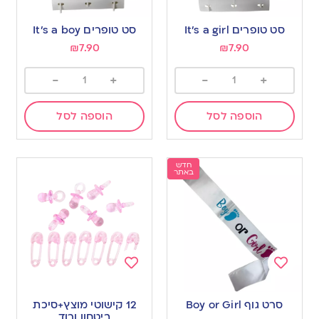
Add
Add
to
to
סט טופרים It’s a girl
סט טופרים It’s a boy
wishlist
wishlist
₪
7.90
₪
7.90
-
+
-
+
הוספה לסל
הוספה לסל
חדש
באתר
Add
Add
to
to
סרט גוף Boy or Girl
12 קישוטי מוצץ+סיכת
wishlist
wishlist
ביטחון ורוד