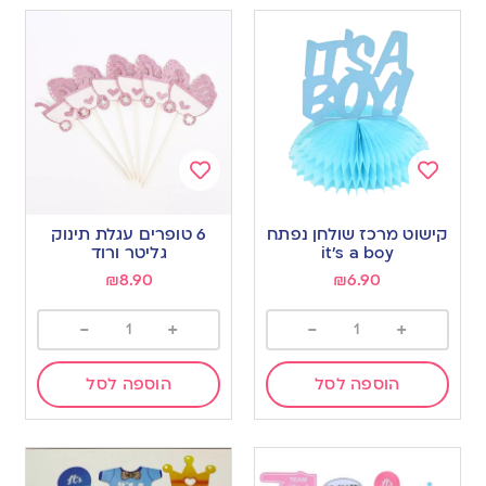
Add
Add
to
to
קישוט מרכז שולחן נפתח
6 טופרים עגלת תינוק
wishlist
wishlist
it’s a boy
גליטר ורוד
₪
8.90
₪
6.90
-
+
-
+
הוספה לסל
הוספה לסל