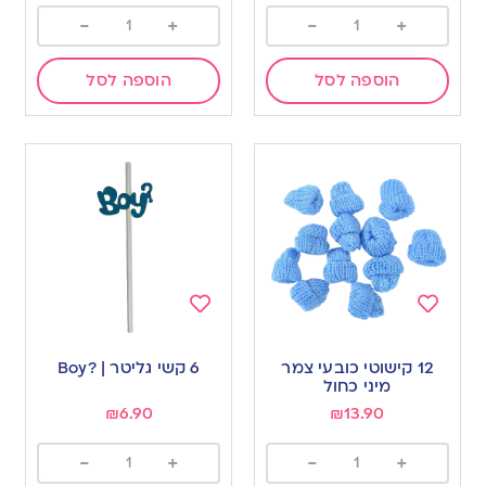
-
+
-
+
הוספה לסל
הוספה לסל
Add
Add
to
to
12 קישוטי כובעי צמר
6 קשי גליטר | ?Boy
wishlist
wishlist
מיני כחול
₪
6.90
₪
13.90
-
+
-
+