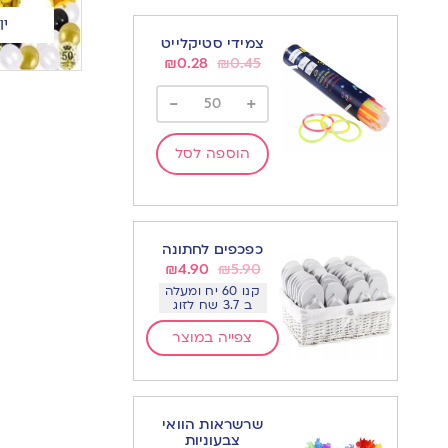
יו
צמידי סטיקלייט
₪
0.28
₪
0.45
-
+
הוספה לסל
כפכפים לחתונה
₪
4.90
₪
5.90
קנו 60 יח ומעלה
ב 3.7 שח לזוג
צפייה במוצר
שרשראות הוואי
צבעוניות