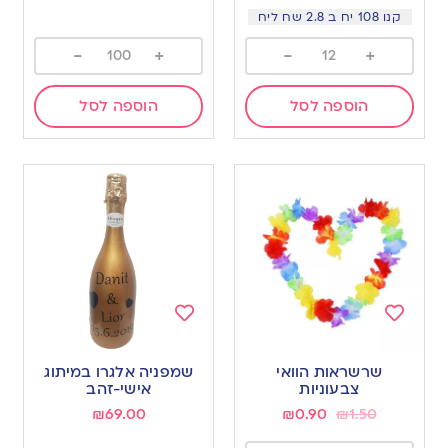
קנו 108 יח ב 2.8 שח ליח
-
+
-
+
הוספה לסל
הוספה לסל
Add
Add
to
to
שרשראות הוואי
שמפניה אלגרו במיתוג
wishlist
wishlist
צבעוניות
אישי-זהב
₪
69.00
₪
0.90
₪
1.50