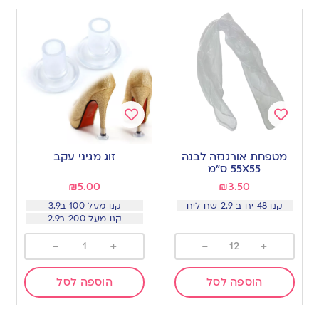
Add
Add
to
to
מטפחת אורגנזה לבנה
זוג מגיני עקב
wishlist
wishlist
55X55 ס”מ
₪
5.00
₪
3.50
קנו 48 יח ב 2.9 שח ליח
קנו מעל 100 ב3.9
קנו מעל 200 ב2.9
-
+
-
+
הוספה לסל
הוספה לסל