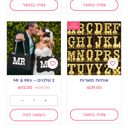
צפיה במוצר
צפיה במוצר
חזרו
למלאי!
Add
Add
to
to
אותיות מוארות
2 שלטים – Mr & Mrs
wishlist
wishlist
₪
12.00
₪
24.00
₪
29.00
-
+
צפיה במוצר
הוספה לסל