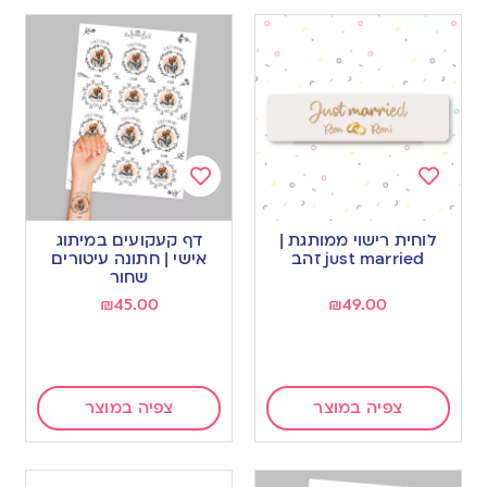
Add
Add
to
to
לוחית רישוי ממותגת |
דף קעקועים במיתוג
wishlist
wishlist
just married זהב
אישי | חתונה עיטורים
שחור
₪
45.00
₪
49.00
צפיה במוצר
צפיה במוצר