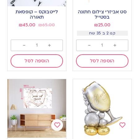
Add
Add
to
to
סט אביזרי צילום חתונה
לייטבוקס – קופסאת
wishlist
wishlist
בסטייל
תאורה
₪
45.00
₪
65.00
₪
25.00
קנו 2 ב 35 שח
-
+
-
+
הוספה לסל
הוספה לסל
Add
Add