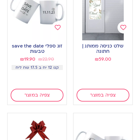
Add
Add
to
to
שלט כניסה ממותג |
זוג ספלי save the date
wishlist
wishlist
חתונה
טבעות
₪
19.90
₪
22.90
₪
59.00
קנו 12 יח ב 17.5 שח ליח
צפיה במוצר
צפיה במוצר