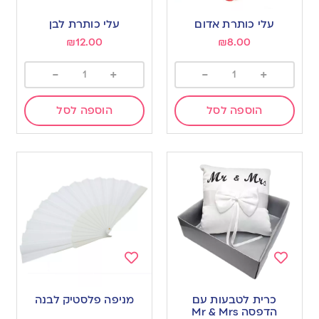
Add
Add
to
to
עלי כותרת אדום
עלי כותרת לבן
wishlist
wishlist
₪
12.00
₪
8.00
-
+
-
+
הוספה לסל
הוספה לסל
Add
Add
to
to
כרית לטבעות עם
מניפה פלסטיק לבנה
wishlist
wishlist
הדפסה Mr & Mrs