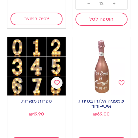
-
+
צפיה במוצר
הוספה לסל
Add
Add
to
to
שמפניה אלגרו במיתוג
ספרות מוארות
wishlist
wishlist
אישי-ורוד
₪
19.90
₪
69.00