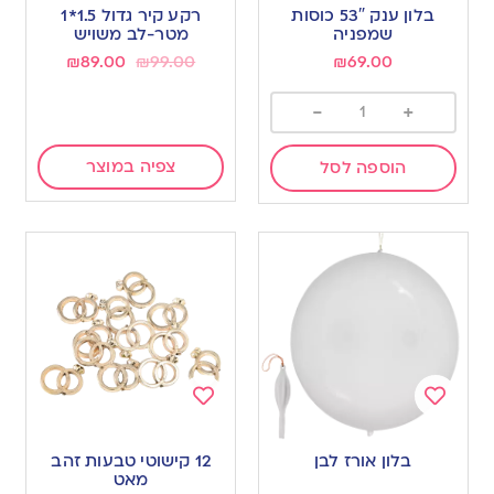
to
to
בלון ענק 53″ כוסות
רקע קיר גדול 1.5*1
wishlist
wishlist
שמפניה
מטר-לב משויש
₪
89.00
₪
99.00
₪
69.00
-
+
צפיה במוצר
הוספה לסל
Add
Add
to
to
בלון אורז לבן
12 קישוטי טבעות זהב
wishlist
wishlist
מאט