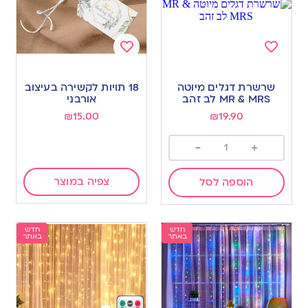
Add
Add
to
to
שרשרת דגלים מיוטה
18 תויות לקשירה בעיצוב
wishlist
wishlist
MR & MRS לב זהב
אורבני
₪
15.00
₪
19.90
-
+
צפיה במוצר
הוספה לסל
חדש
חדש
באתר
באתר