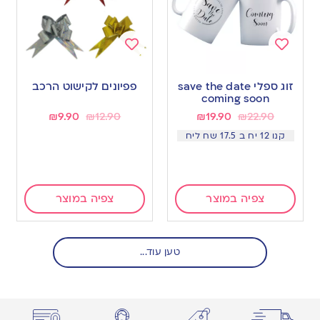
Add
Add
to
to
זוג ספלי save the date
פפיונים לקישוט הרכב
wishlist
wishlist
coming soon
₪
9.90
₪
12.90
₪
19.90
₪
22.90
קנו 12 יח ב 17.5 שח ליח
צפיה במוצר
צפיה במוצר
טען עוד...