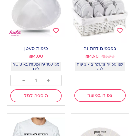
Add
Add
to
to
כפכפים לחתונה
כיפות סאטן
wishlist
wishlist
₪
4.00
₪
4.90
₪
5.90
קנו 60 יח ומעלה ב 3.7 שח
קנו 100 יח ומעלה ב- 3 שח
לזוג
ליח
-
+
צפיה במוצר
הוספה לסל