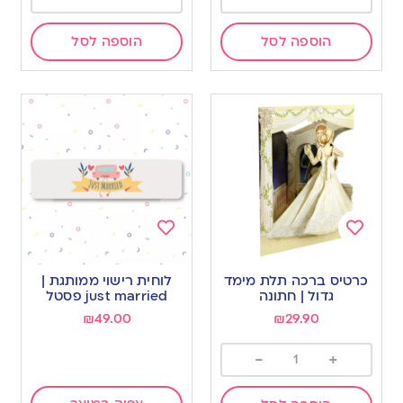
הוספה לסל
הוספה לסל
Add
Add
to
to
כרטיס ברכה תלת מימד
לוחית רישוי ממותגת |
wishlist
wishlist
גדול | חתונה
just married פסטל
₪
49.00
₪
29.90
-
+