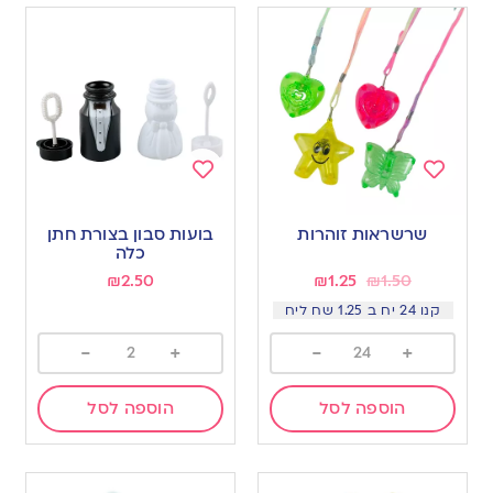
Add
Add
to
to
שרשראות זוהרות
בועות סבון בצורת חתן
wishlist
wishlist
כלה
₪
2.50
₪
1.25
₪
1.50
קנו 24 יח ב 1.25 שח ליח
-
+
-
+
הוספה לסל
הוספה לסל