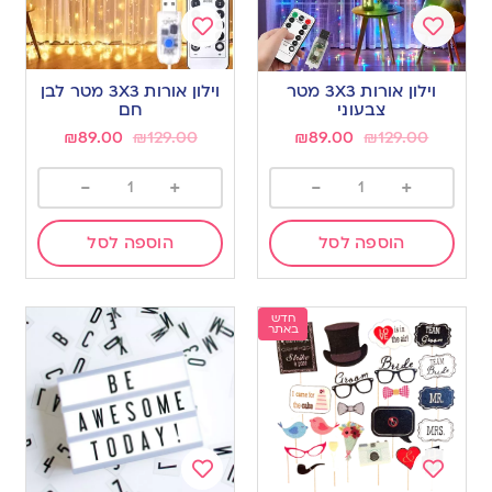
Add
Add
to
to
וילון אורות 3X3 מטר
וילון אורות 3X3 מטר לבן
wishlist
wishlist
צבעוני
חם
₪
89.00
₪
129.00
₪
89.00
₪
129.00
-
+
-
+
הוספה לסל
הוספה לסל
חדש
באתר