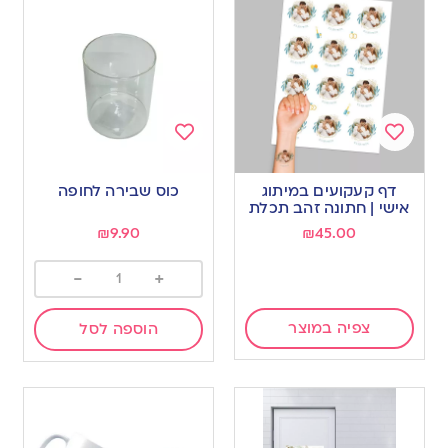
Add
Add
to
to
דף קעקועים במיתוג
כוס שבירה לחופה
wishlist
wishlist
אישי | חתונה זהב תכלת
₪
9.90
₪
45.00
-
+
צפיה במוצר
הוספה לסל