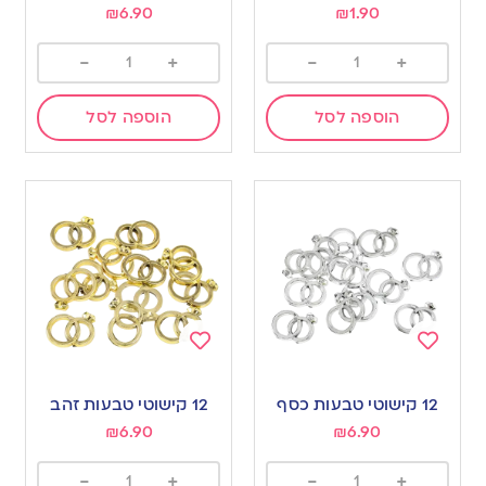
₪
6.90
₪
1.90
-
+
-
+
הוספה לסל
הוספה לסל
Add
Add
to
to
12 קישוטי טבעות כסף
12 קישוטי טבעות זהב
wishlist
wishlist
₪
6.90
₪
6.90
-
+
-
+