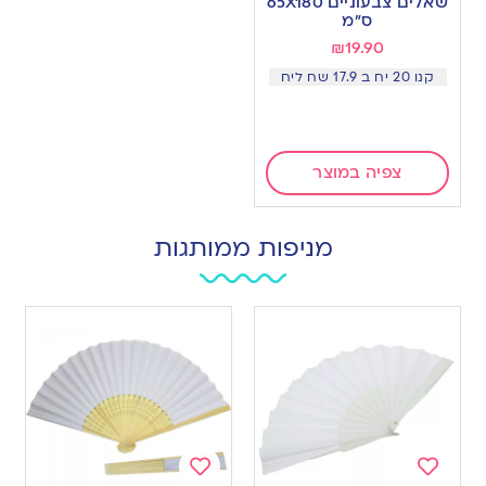
שאלים צבעוניים 65X180
wishlist
ס”מ
₪
19.90
קנו 20 יח ב 17.9 שח ליח
צפיה במוצר
מניפות ממותגות