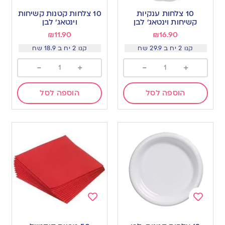
to
to
10 צלחות ענקיות
10 צלחות קטנות קשיחות
wishlist
wishlist
קשיחות וינטאג׳ לבן
וינטאג׳ לבן
₪
11.90
₪
16.90
קנו 2 יח ב 29.9 שח
קנו 2 יח ב 18.9 שח
-
+
-
+
הוספה לסל
הוספה לסל
Add
Add
to
to