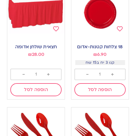
Add
Add
to
to
18 צלחות קטנות-אדום
חצאית שולחן אדומה
wishlist
wishlist
₪
28.00
₪
6.90
קנו 3 יח ב15 שח
-
+
-
+
הוספה לסל
הוספה לסל