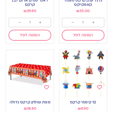
גלגל ענק קרקס מעמד
ראנר פסים אדום לבן
wishlist
wishlist
קאפקייקס
קרקס
₪
29.90
₪
35.00
-
+
-
+
הוספה לסל
הוספה לסל
Add
Add
to
to
12 קיסמי קרקס
מפת שולחן קרקס גדולה
wishlist
wishlist
₪
18.90
₪
9.90