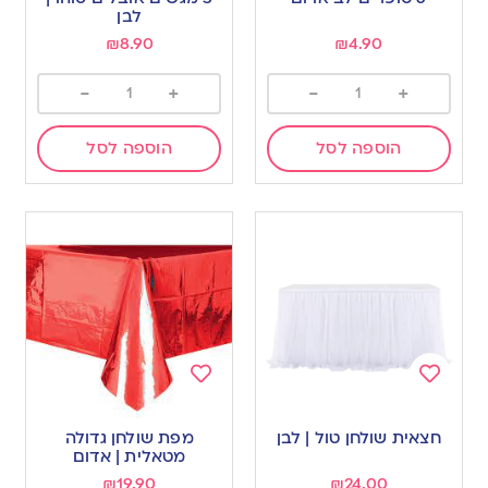
wishlist
wishlist
לבן
₪
8.90
₪
4.90
-
+
-
+
הוספה לסל
הוספה לסל
Add
Add
to
to
חצאית שולחן טול | לבן
מפת שולחן גדולה
wishlist
wishlist
מטאלית | אדום
₪
19.90
₪
24.00