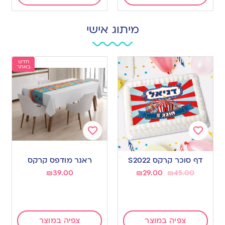
מיתוג אישי
חדש
באתר
Add
Add
to
to
דף סוכר קרקס S2022
ראנר מודפס קרקס
wishlist
wishlist
₪
39.00
₪
29.00
₪
45.00
צפיה במוצר
צפיה במוצר