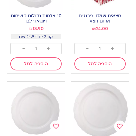
Add
Add
to
to
חצאית שולחן פרנזים
10 צלחות גדולות קשיחות
wishlist
wishlist
אדום נוצץ
וינטאג׳ לבן
₪
13.90
₪
24.00
קנו 2 יח ב 24.9 שח
-
+
-
+
הוספה לסל
הוספה לסל
Add
Add