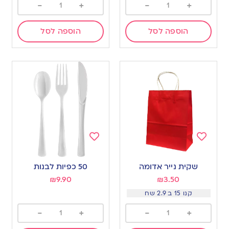
-
+
-
+
הוספה לסל
הוספה לסל
Add
Add
to
to
שקית נייר אדומה
50 כפיות לבנות
wishlist
wishlist
₪
9.90
₪
3.50
קנו 15 ב 2.9 שח
-
+
-
+