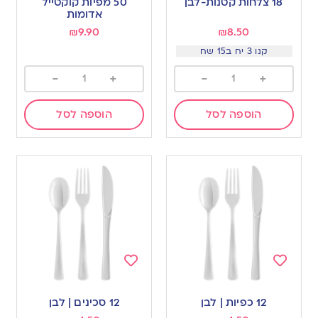
18 צלחות קטנות-לבן
50 מפיות קוקטייל
wishlist
wishlist
אדומות
₪
9.90
₪
8.50
קנו 3 יח ב15 שח
-
+
-
+
הוספה לסל
הוספה לסל
Add
Add
to
to
12 כפיות | לבן
12 סכינים | לבן
wishlist
wishlist