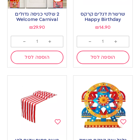
Add
Add
to
to
שרשרת דגלים קרקס
2 שלטי כניסה גדולים
wishlist
wishlist
Welcome Carnival
Happy Birthday
₪
29.90
₪
14.90
-
+
-
+
הוספה לסל
הוספה לסל
Add
Add
to
to