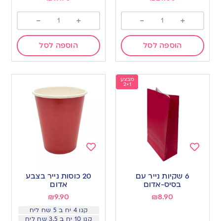
-
+
-
+
הוספה לסל
הוספה לסל
מבצע
2+1
Add
Add
to
to
6 שקיות נייר עם
20 כוסות נייר בצבע
wishlist
wishlist
בסיס-אדום
אדום
₪
9.90
₪
8.90
קנו 4 יח ב 5 שח ליח
קנו 10 יח ב 3.5 שח ליח