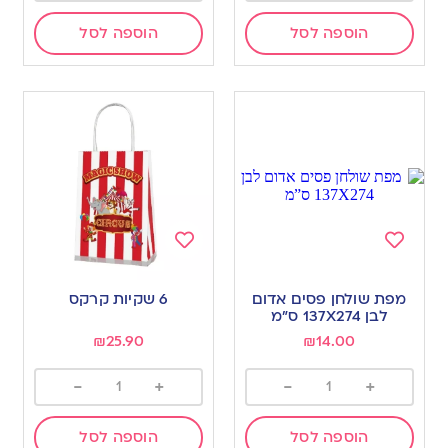
הוספה לסל
הוספה לסל
Add
Add
to
to
מפת שולחן פסים אדום
6 שקיות קרקס
wishlist
wishlist
לבן 137X274 ס”מ
₪
25.90
₪
14.00
-
+
-
+
הוספה לסל
הוספה לסל