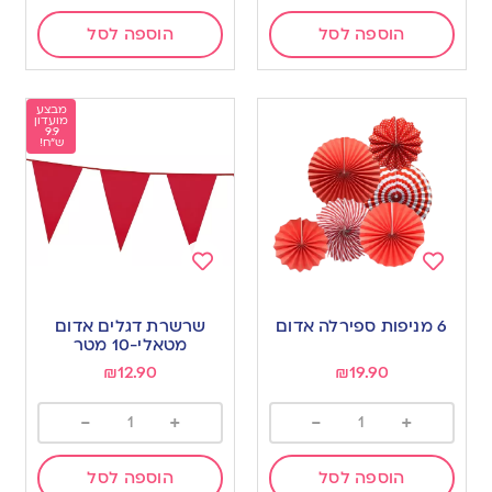
הוספה לסל
הוספה לסל
מבצע
מועדון
9.9
ש"ח!
Add
Add
to
to
6 מניפות ספירלה אדום
שרשרת דגלים אדום
wishlist
wishlist
מטאלי-10 מטר
₪
12.90
₪
19.90
-
+
-
+
הוספה לסל
הוספה לסל