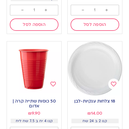
-
+
-
+
הוספה לסל
הוספה לסל
Add
Add
to
to
18 צלחות ענקיות-לבן
50 כוסות שתייה קרה |
wishlist
wishlist
אדום
₪
9.90
₪
14.00
קנו 2 ב 24 שח
קנו 4 יח ב 7.5 שח ליח