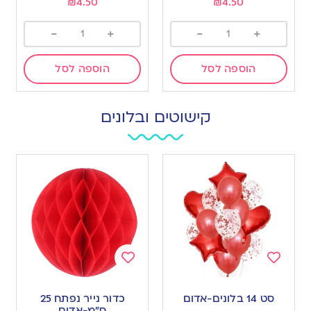
₪
4.50
₪
4.50
-
+
-
+
הוספה לסל
הוספה לסל
קישוטים ובלונים
Add
Add
to
to
סט 14 בלונים-אדום
כדור נייר נפתח 25
wishlist
wishlist
ס”מ-אדום