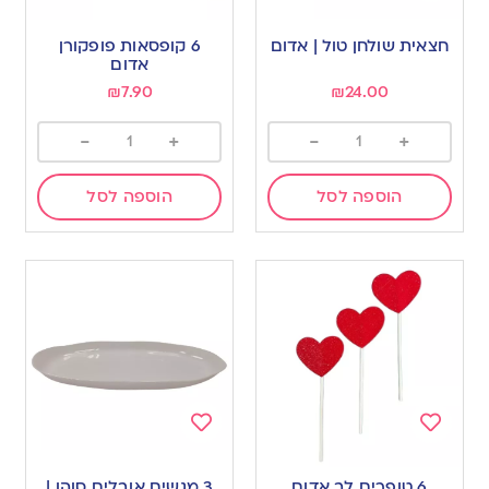
Add
Add
to
to
חצאית שולחן טול | אדום
6 קופסאות פופקורן
wishlist
wishlist
אדום
₪
7.90
₪
24.00
-
+
-
+
הוספה לסל
הוספה לסל
Add
Add
to
to
6 טופרים לב אדום
3 מגשים אובלים סוהו |