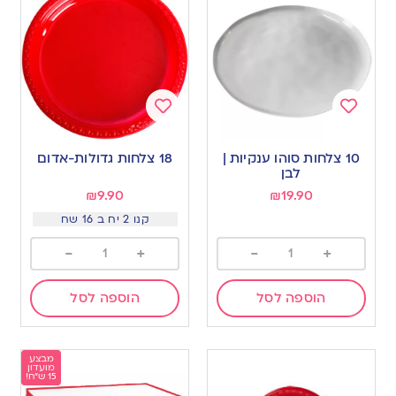
Add
Add
to
to
10 צלחות סוהו ענקיות |
18 צלחות גדולות-אדום
wishlist
wishlist
לבן
₪
9.90
₪
19.90
קנו 2 יח ב 16 שח
-
+
-
+
הוספה לסל
הוספה לסל
מבצע
מועדון
15 ש"ח!