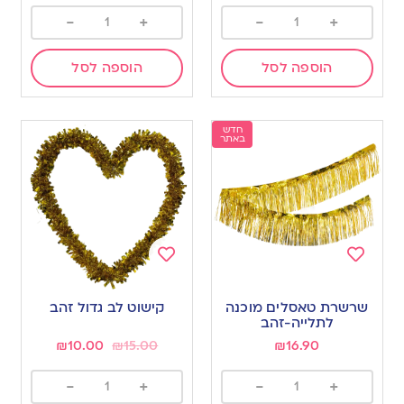
-
+
-
+
הוספה לסל
הוספה לסל
חדש
באתר
Add
Add
to
to
שרשרת טאסלים מוכנה
קישוט לב גדול זהב
wishlist
wishlist
לתלייה-זהב
₪
10.00
₪
15.00
₪
16.90
-
+
-
+