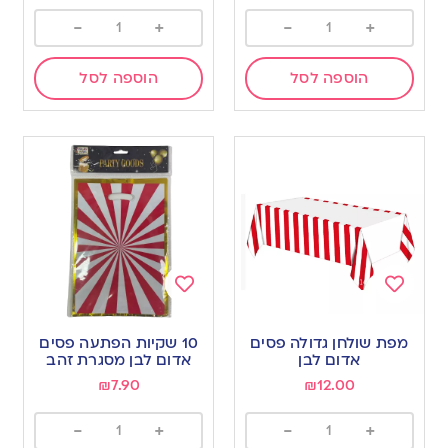
-
+
-
+
הוספה לסל
הוספה לסל
Add
Add
to
to
מפת שולחן גדולה פסים
10 שקיות הפתעה פסים
wishlist
wishlist
אדום לבן
אדום לבן מסגרת זהב
₪
7.90
₪
12.00
-
+
-
+