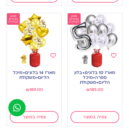
מגוון
מגוון
צבעים
צבעים
לבחירה
לבחירה
Add
Add
to
to
מארז 10 בלונים+בלון
מארז 14 בלונים+מיכל
wishlist
wishlist
ספרה+מיכל
הליום+משקולת
הליום+משקולת
₪
189.00
₪
185.00
צפיה במוצר
צפיה במוצר