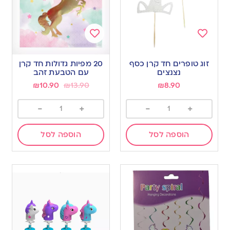
Add
Add
to
to
זוג טופרים חד קרן כסף
20 מפיות גדולות חד קרן
wishlist
wishlist
נצנצים
עם הטבעת זהב
₪
10.90
₪
13.90
₪
8.90
-
+
-
+
הוספה לסל
הוספה לסל