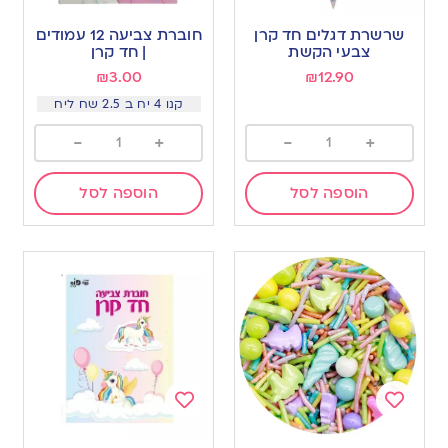
Add
Add
to
to
שרשרת דגלים חד קרן
חוברת צביעה 12 עמודים
wishlist
wishlist
צבעי הקשת
| חד קרן
₪
3.00
₪
12.90
קנו 4 יח ב 2.5 שח ליח
-
+
-
+
הוספה לסל
הוספה לסל
Add
Add