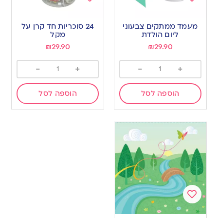
Add
Add
to
to
מעמד ממתקים צבעוני
24 סוכריות חד קרן על
wishlist
wishlist
ליום הולדת
מקל
₪
29.90
₪
29.90
-
+
-
+
הוספה לסל
הוספה לסל
Add