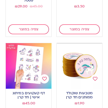
פסטל
₪
29.00
₪
45.00
₪
3.50
צפיה במוצר
צפיה במוצר
חדש
ובלעדי!
Add
Add
to
to
מטבעות שוקולד
דף קעקועים במיתוג
wishlist
wishlist
ממותגים חד קרן
אישי | חד קרן
₪
45.00
₪
1.90