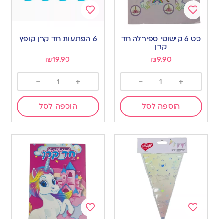
Add
Add
to
to
סט 6 קישוטי ספירלה חד
6 הפתעות חד קרן קופץ
wishlist
wishlist
קרן
₪
19.90
₪
9.90
-
+
-
+
הוספה לסל
הוספה לסל