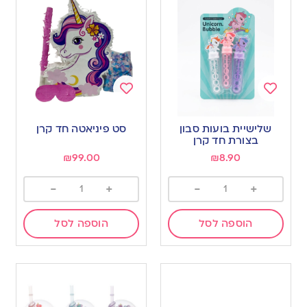
Add
Add
to
to
שלישיית בועות סבון
סט פיניאטה חד קרן
wishlist
wishlist
בצורת חד קרן
₪
99.00
₪
8.90
-
+
-
+
הוספה לסל
הוספה לסל