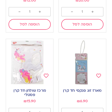
₪
12.00
₪
20.00
-
+
-
+
הוספה לסל
הוספה לסל
Add
Add
to
to
מארז זוג פנקסי חד קרן
מרכז שולחן חד קרן
wishlist
wishlist
פסטלי
₪
15.90
₪
6.90