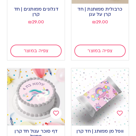
Add
Add
to
to
כרבולית ממותגת | חד
דגלונים ממותגים | חד
wishlist
wishlist
קרן על ענן
קרן
₪
29.00
₪
29.00
צפיה במוצר
צפיה במוצר
Add
Add
to
to
וופל מן ממותג | חד קרן
דף סוכר עגול חד קרן
wishlist
wishlist