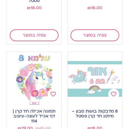
פסטל
₪
18.00
₪
18.00
צפיה במוצר
צפיה במוצר
Add
Add
to
to
8 מדבקות בועות סבון –
תמונה אכילה חד קרן |
wishlist
wishlist
מיתוג חד קרן פסטל
דף אכיל לעוגה-עיצוב
114
₪
29.00
₪
45.00
₪
18.00