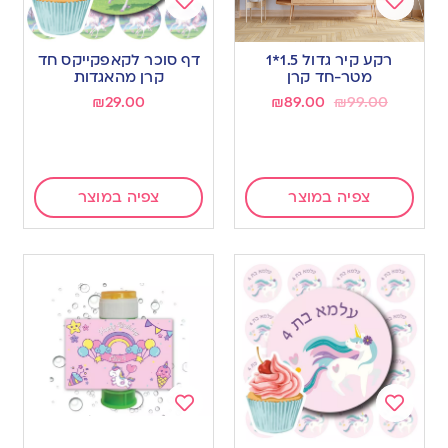
Add
Add
to
to
רקע קיר גדול 1.5*1
דף סוכר לקאפקייקס חד
wishlist
wishlist
מטר-חד קרן
קרן מהאגדות
₪
29.00
₪
89.00
₪
99.00
צפיה במוצר
צפיה במוצר
Add
Add