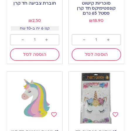
to
to
סוכריות קישוט
חוברת צביעה חד קרן
wishlist
wishlist
קונפטימיקס חד קרן
פסטל 65 גרם
₪
2.50
₪
18.90
קנו 6 יח ב-10 שח
-
+
-
+
הוספה לסל
הוספה לסל
Add
Add
to
to