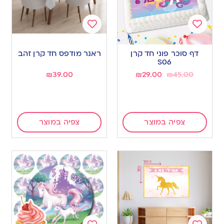
Add
Add
to
to
דף סוכר פוני חד קרן
ראנר מודפס חד קרן זהב
wishlist
wishlist
S06
₪
39.00
₪
29.00
₪
45.00
צפיה במוצר
צפיה במוצר