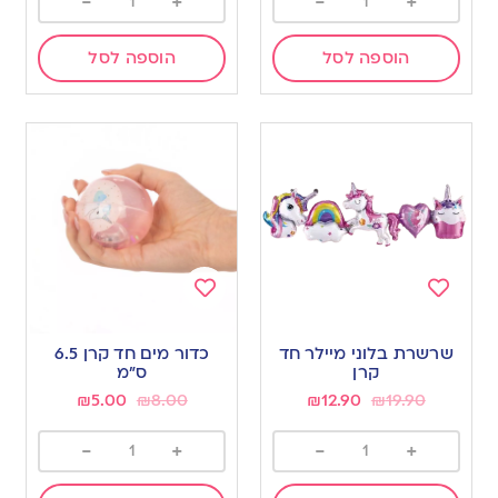
-
+
-
+
הוספה לסל
הוספה לסל
Add
Add
to
to
שרשרת בלוני מיילר חד
כדור מים חד קרן 6.5
wishlist
wishlist
קרן
ס”מ
₪
5.00
₪
8.00
₪
12.90
₪
19.90
-
+
-
+