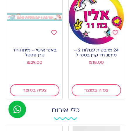
Add
Add
to
to
24 מדבקות עגולות 2 –
באנר אישי – מיתוג חד
wishlist
wishlist
מיתוג חד קרן בסטייל
קרן פסטל
₪
29.00
₪
18.00
צפיה במוצר
צפיה במוצר
כלי אירוח