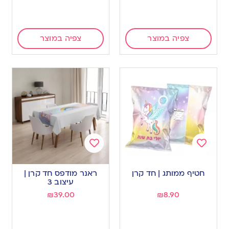
צפיה במוצר
צפיה במוצר
Add
Add
to
to
חטיף ממותג | חד קרן
ראנר מודפס חד קרן |
wishlist
wishlist
עיצוב 3
₪
39.00
₪
8.90