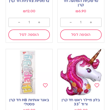
10 שקיות הפתעה חד
12 מפיות צורניות חד קרן
wishlist
wishlist
קרן
₪
12.00
₪
6.90
-
+
-
+
הוספה לסל
הוספה לסל
Add
Add
to
to
בלון מיילר ראש חד קרן
באנר אותיות HB חד קרן
wishlist
wishlist
ורוד 33″
פסטלי