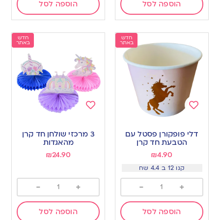
הוספה לסל
הוספה לסל
חדש
חדש
באתר
באתר
Add
Add
to
to
דלי פופקורן פסטל עם
3 מרכזי שולחן חד קרן
wishlist
wishlist
הטבעת חד קרן
מהאגדות
₪
24.90
₪
4.90
קנו 12 ב 4.4 שח
-
+
-
+
הוספה לסל
הוספה לסל