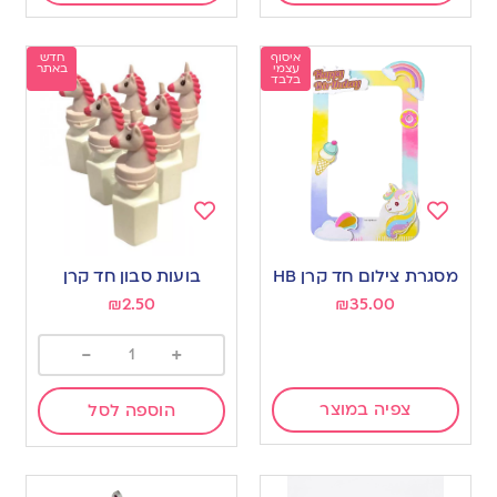
איסוף
חדש
עצמי
באתר
בלבד
Add
Add
to
to
מסגרת צילום חד קרן HB
בועות סבון חד קרן
wishlist
wishlist
₪
2.50
₪
35.00
-
+
צפיה במוצר
הוספה לסל