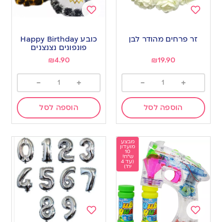
Add
Add
to
to
זר פרחים מהודר לבן
כובע Happy Birthday
wishlist
wishlist
פונפונים נצנצנים
₪
4.90
₪
19.90
-
+
-
+
הוספה לסל
הוספה לסל
מבצע
מועדון
10
ש"ח!
(עד 4
יח')