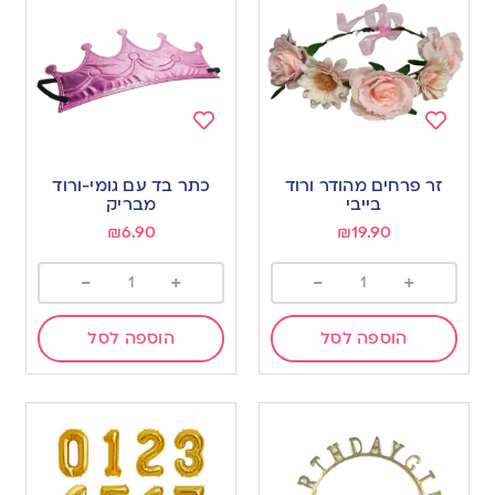
Add
Add
to
to
זר פרחים מהודר ורוד
כתר בד עם גומי-ורוד
wishlist
wishlist
בייבי
מבריק
₪
6.90
₪
19.90
-
+
-
+
הוספה לסל
הוספה לסל