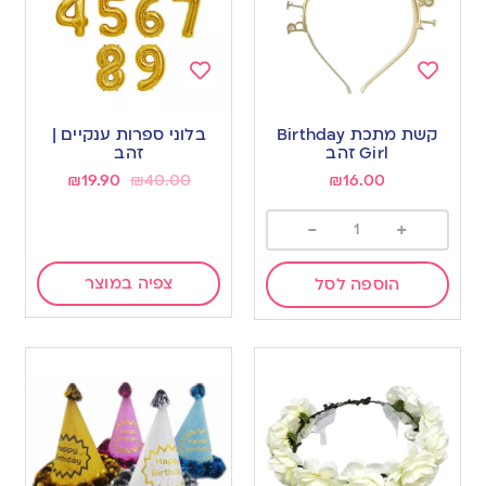
Add
Add
to
to
קשת מתכת Birthday
בלוני ספרות ענקיים |
wishlist
wishlist
Girl זהב
זהב
₪
19.90
₪
40.00
₪
16.00
-
+
צפיה במוצר
הוספה לסל