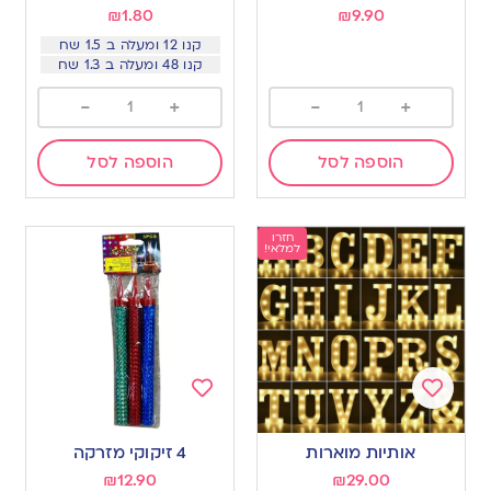
wishlist
wishlist
₪
1.80
₪
9.90
קנו 12 ומעלה ב 1.5 שח
קנו 48 ומעלה ב 1.3 שח
-
+
-
+
הוספה לסל
הוספה לסל
חזרו
למלאי!
Add
Add
to
to
אותיות מוארות
4 זיקוקי מזרקה
wishlist
wishlist
₪
12.90
₪
29.00