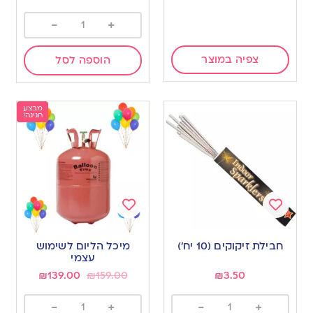
-
+
צפיה במוצר
הוספה לסל
מבצע
חגיגה!
Add
Add
to
to
חבילת זיקוקים (10 יח’)
מיכל הליום לשימוש
wishlist
wishlist
עצמי
₪
139.00
₪
159.00
₪
3.50
-
+
-
+