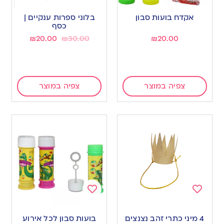
Add
Add
to
to
אקדח בועות סבון
בלוני ספרות ענקיים |
wishlist
wishlist
כסף
₪
20.00
₪
30.00
₪
20.00
צפיה במוצר
צפיה במוצר
Add
Add
to
to
4 מיני כתרי זהב נצנצים
בועות סבון לכל אירוע