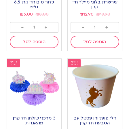
שרשרת בלוני מיילר חד
כדור מים חד קרן 6.5
קרן
ס”מ
₪
5.00
₪
8.00
₪
12.90
₪
19.90
-
+
-
+
הוספה לסל
הוספה לסל
חדש
חדש
באתר
באתר
דלי פופקורן פסטל עם
3 מרכזי שולחן חד קרן
הטבעת חד קרן
מהאגדות