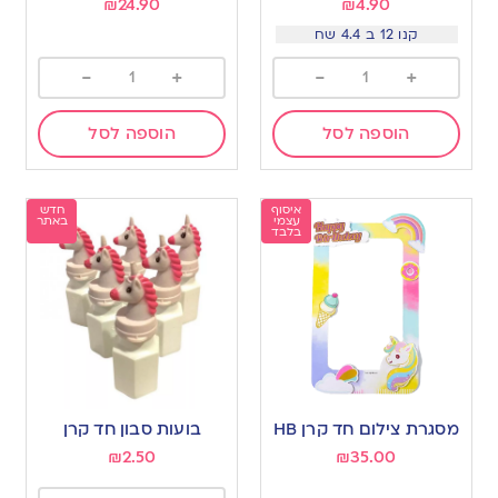
₪
24.90
₪
4.90
קנו 12 ב 4.4 שח
-
+
-
+
הוספה לסל
הוספה לסל
איסוף
חדש
עצמי
באתר
בלבד
מסגרת צילום חד קרן HB
בועות סבון חד קרן
₪
2.50
₪
35.00