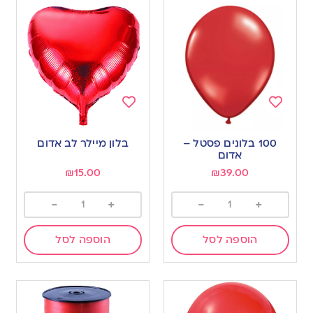
Add
Add
to
to
100 בלונים פסטל –
בלון מיילר לב אדום
wishlist
wishlist
אדום
₪
15.00
₪
39.00
-
+
-
+
הוספה לסל
הוספה לסל