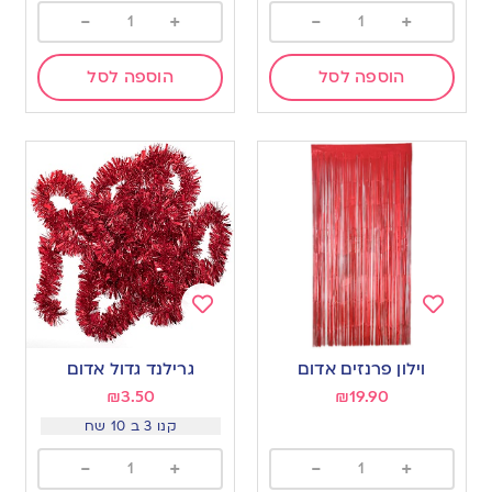
-
+
-
+
הוספה לסל
הוספה לסל
Add
Add
to
to
וילון פרנזים אדום
גרילנד גדול אדום
wishlist
wishlist
₪
3.50
₪
19.90
קנו 3 ב 10 שח
-
+
-
+