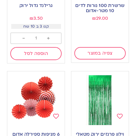
to
to
שרשרת 100 נורות לדים
גרילנד גדול ירוק
wishlist
wishlist
10 מטר-אדום
₪
3.50
₪
29.00
קנו 3 ב 10 שח
-
+
צפיה במוצר
הוספה לסל
Add
Add
to
to
וילון פרנזים ירוק מטאלי
6 מניפות ספירלה אדום