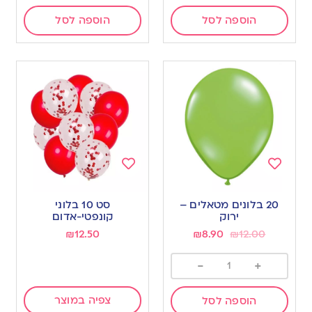
הוספה לסל
הוספה לסל
Add
Add
to
to
20 בלונים מטאלים –
סט 10 בלוני
wishlist
wishlist
ירוק
קונפטי-אדום
₪
12.50
₪
8.90
₪
12.00
-
+
צפיה במוצר
הוספה לסל