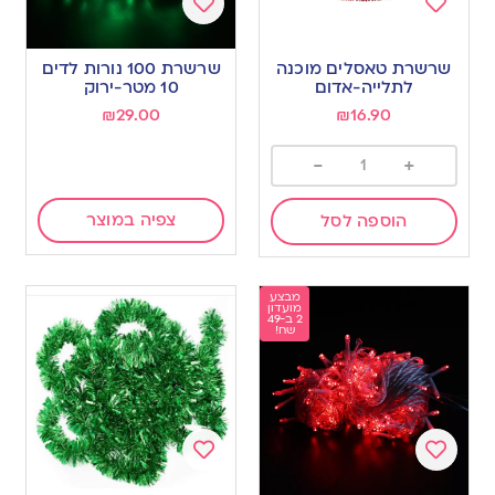
Add
Add
to
to
שרשרת טאסלים מוכנה
שרשרת 100 נורות לדים
wishlist
wishlist
לתלייה-אדום
10 מטר-ירוק
₪
29.00
₪
16.90
-
+
צפיה במוצר
הוספה לסל
מבצע
מועדון
2 ב-49
שח!
Add
Add