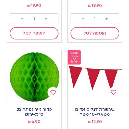
wishlist
wishlist
₪
19.90
₪
19.90
-
+
-
+
הוספה לסל
הוספה לסל
מבצע
מועדון
9.9
ש"ח!
Add
Add
to
to
שרשרת דגלים אדום
כדור נייר נפתח 25
wishlist
wishlist
מטאלי-10 מטר
ס”מ-ירוק
₪
6.90
₪
12.90