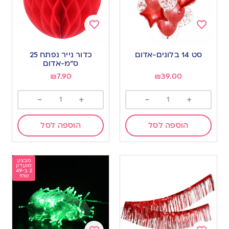
Add
Add
to
to
סט 14 בלונים-אדום
כדור נייר נפתח 25
wishlist
wishlist
ס”מ-אדום
₪
7.90
₪
39.00
-
+
-
+
הוספה לסל
הוספה לסל
מבצע
מועדון
2 ב-49
שח!