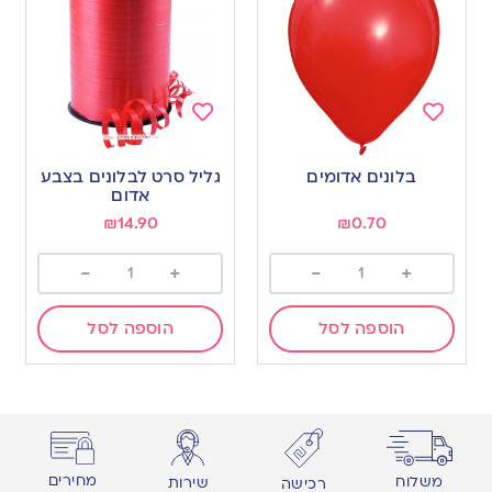
Add
Add
to
to
בלונים אדומים
גליל סרט לבלונים בצבע
wishlist
wishlist
אדום
₪
14.90
₪
0.70
-
+
-
+
הוספה לסל
הוספה לסל
מחירים
משלוח
שירות
רכישה