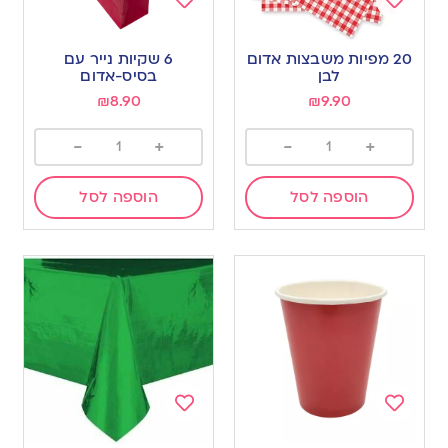
Add
Add
to
to
20 מפיות משבצות אדום
6 שקיות נייר עם
wishlist
wishlist
לבן
בסיס-אדום
₪
8.90
₪
9.90
-
+
-
+
הוספה לסל
הוספה לסל
Add
Add