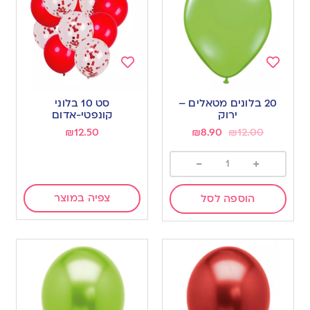
Add
Add
to
to
20 בלונים מטאלים –
סט 10 בלוני
wishlist
wishlist
ירוק
קונפטי-אדום
₪
12.50
₪
8.90
₪
12.00
-
+
צפיה במוצר
הוספה לסל