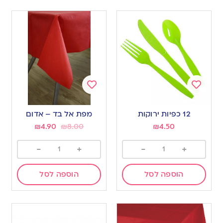
Add
Add
to
to
12 כפיות ירוקות
מפת אל בד – אדום
wishlist
wishlist
₪
4.90
₪
8.00
₪
4.50
-
+
-
+
הוספה לסל
הוספה לסל