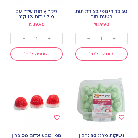
Add
Add
to
to
50 כדורי גומי בצורת תות
ליקריץ תות שדה עם
wishlist
wishlist
בטעם תות
מילוי תות 1.3 ק”ג
₪
39.90
₪
49.90
-
+
-
+
הוספה לסל
הוספה לסל
Add
Add
to
to
נשיקות מרנג 50 גרם |
גומי כובע אדום מסוכר |