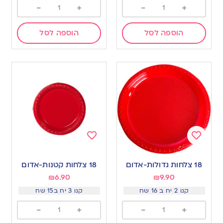
-
+
-
+
הוספה לסל
הוספה לסל
Add
Add
to
to
18 צלחות גדולות-אדום
18 צלחות קטנות-אדום
wishlist
wishlist
₪
6.90
₪
9.90
קנו 2 יח ב 16 שח
קנו 3 יח ב15 שח
-
+
-
+