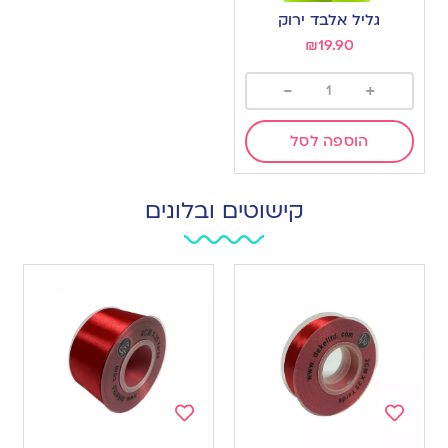
to
גליל אלבד ירוק
wishlist
₪
19.90
-
+
הוספה לסל
קישוטים ובלונים
Add
Add