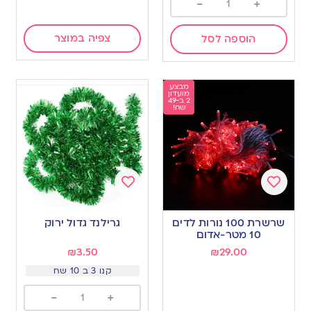
-
+
צפיה במוצר
הוספה לסל
מבצע
מועדון
2 ב-49
שח!
Add
Add
to
to
שרשרת 100 נורות לדים
גרילנד גדול ירוק
wishlist
wishlist
10 מטר-אדום
₪
3.50
₪
29.00
קנו 3 ב 10 שח
-
+