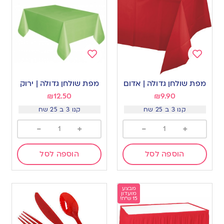
Add
Add
to
to
מפת שולחן גדולה | אדום
מפת שולחן גדולה | ירוק
wishlist
wishlist
₪
12.50
₪
9.90
קנו 3 ב 25 שח
קנו 3 ב 25 שח
-
+
-
+
הוספה לסל
הוספה לסל
מבצע
מועדון
15 ש"ח!