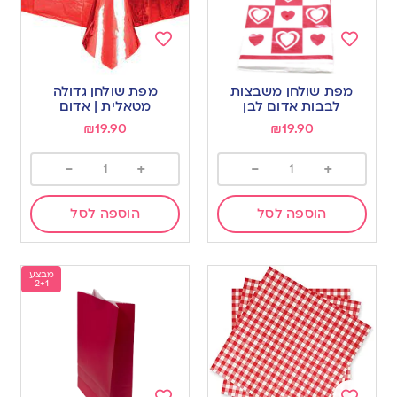
Add
Add
to
to
מפת שולחן משבצות
מפת שולחן גדולה
wishlist
wishlist
לבבות אדום לבן
מטאלית | אדום
₪
19.90
₪
19.90
-
+
-
+
הוספה לסל
הוספה לסל
מבצע
2+1