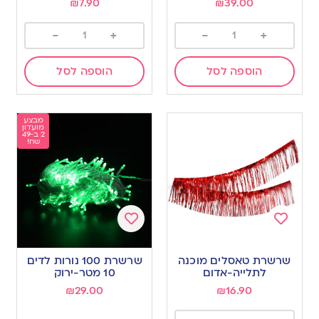
₪
7.90
₪
39.00
-
+
-
+
הוספה לסל
הוספה לסל
מבצע
מועדון
2 ב-49
שח!
Add
Add
to
to
שרשרת טאסלים מוכנה
שרשרת 100 נורות לדים
wishlist
wishlist
לתלייה-אדום
10 מטר-ירוק
₪
29.00
₪
16.90