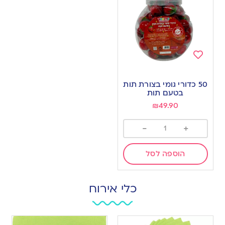
Add
to
50 כדורי גומי בצורת תות
wishlist
בטעם תות
₪
49.90
-
+
הוספה לסל
כלי אירוח