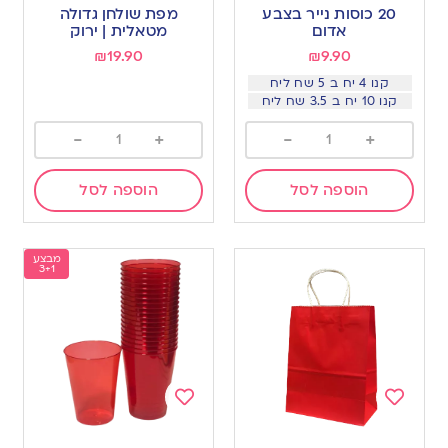
to
to
20 כוסות נייר בצבע
מפת שולחן גדולה
wishlist
wishlist
אדום
מטאלית | ירוק
₪
19.90
₪
9.90
קנו 4 יח ב 5 שח ליח
קנו 10 יח ב 3.5 שח ליח
-
+
-
+
הוספה לסל
הוספה לסל
מבצע
3+1
Add
Add
to
to