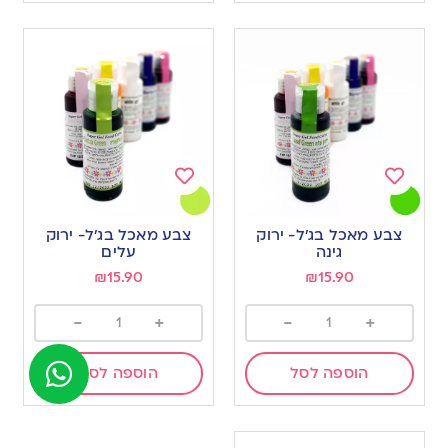
Add
Add
to
to
צבע מאכל בג’ל- ירוק
צבע מאכל בג’ל- ירוק
wishlist
wishlist
גינה
עלים
₪
15.90
₪
15.90
-
+
-
+
הוספה לסל
הוספה לסל