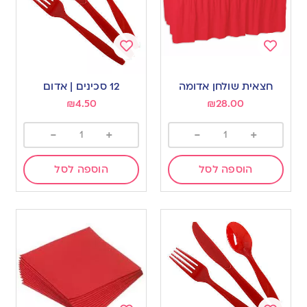
Add
Add
to
to
חצאית שולחן אדומה
12 סכינים | אדום
wishlist
wishlist
₪
4.50
₪
28.00
-
+
-
+
הוספה לסל
הוספה לסל