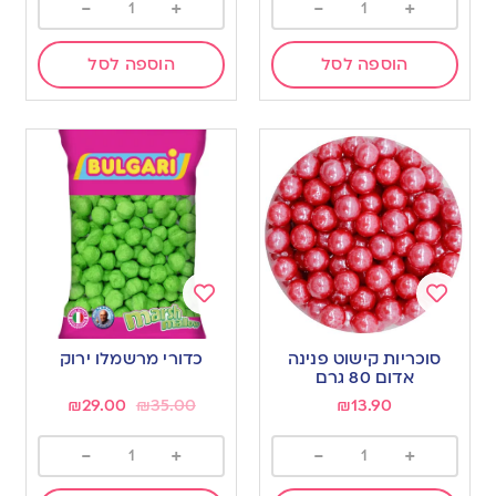
-
+
-
+
הוספה לסל
הוספה לסל
Add
Add
to
to
סוכריות קישוט פנינה
כדורי מרשמלו ירוק
wishlist
wishlist
אדום 80 גרם
₪
29.00
₪
35.00
₪
13.90
-
+
-
+