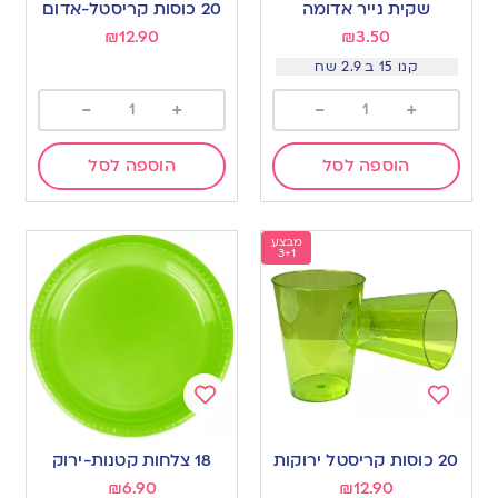
שקית נייר אדומה
20 כוסות קריסטל-אדום
wishlist
wishlist
₪
12.90
₪
3.50
קנו 15 ב 2.9 שח
-
+
-
+
הוספה לסל
הוספה לסל
מבצע
3+1
Add
Add
to
to
20 כוסות קריסטל ירוקות
18 צלחות קטנות-ירוק
wishlist
wishlist
₪
6.90
₪
12.90