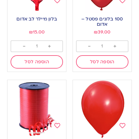
Add
Add
to
to
100 בלונים פסטל –
בלון מיילר לב אדום
wishlist
wishlist
אדום
₪
15.00
₪
39.00
-
+
-
+
הוספה לסל
הוספה לסל
Add
Add