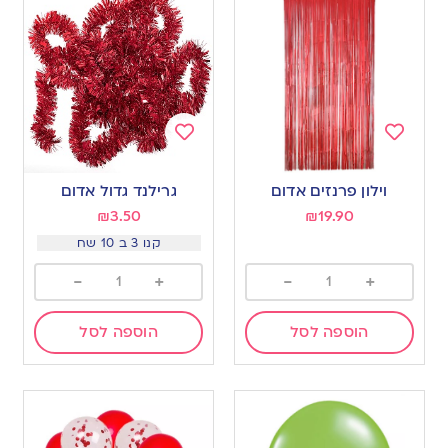
Add
Add
to
to
וילון פרנזים אדום
גרילנד גדול אדום
wishlist
wishlist
₪
3.50
₪
19.90
קנו 3 ב 10 שח
-
+
-
+
הוספה לסל
הוספה לסל