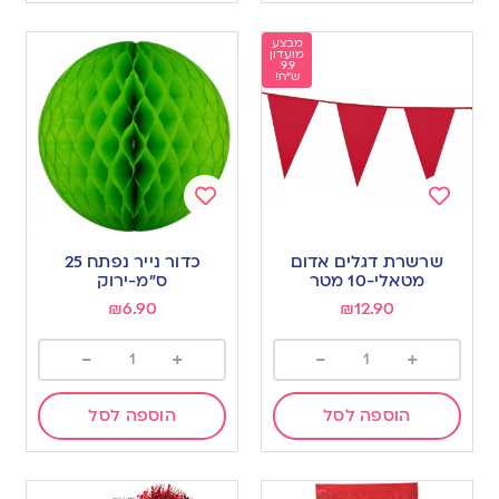
מבצע
מועדון
9.9
ש"ח!
Add
Add
to
to
שרשרת דגלים אדום
כדור נייר נפתח 25
wishlist
wishlist
מטאלי-10 מטר
ס”מ-ירוק
₪
6.90
₪
12.90
-
+
-
+
הוספה לסל
הוספה לסל