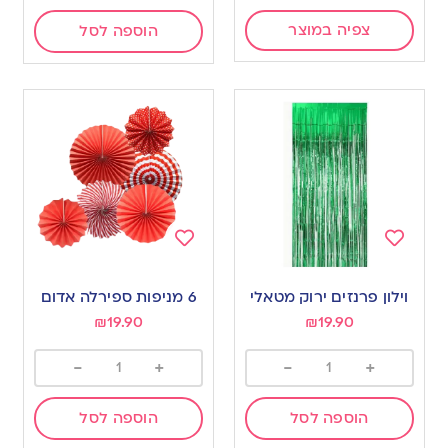
צפיה במוצר
הוספה לסל
Add
Add
to
to
וילון פרנזים ירוק מטאלי
6 מניפות ספירלה אדום
wishlist
wishlist
₪
19.90
₪
19.90
-
+
-
+
הוספה לסל
הוספה לסל