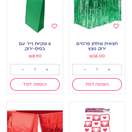
Add
Add
to
to
חצאית שולחן פרנזים
6 שקיות נייר עם
wishlist
wishlist
ירוק נוצץ
בסיס-ירוק
₪
8.90
₪
24.00
-
+
-
+
הוספה לסל
הוספה לסל