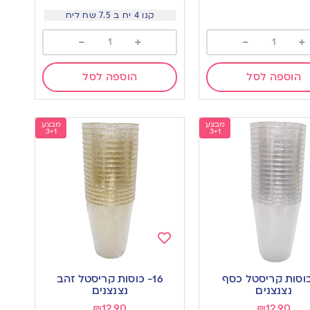
קנו 4 יח ב 7.5 שח ליח
-
+
-
+
הוספה לסל
הוספה לסל
מבצע
מבצע
3+1
3+1
Add
to
 כוסות קריסטל כסף
16- כוסות קריסטל זהב
wishlist
w
נצנצנים
נצנצנים
₪
12.90
₪
12.90