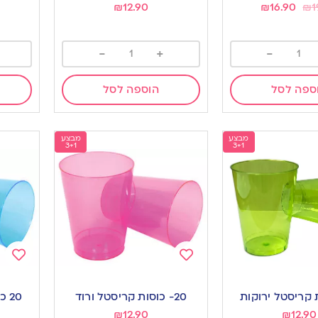
₪
12.90
₪
16.90
₪
1
-
+
-
ספה לסל
הוספה לסל
מבצע
מבצע
3+1
3+1
Add
Add
to
to
20- כוסות קריסטל ורוד
20 כוסות קריסטל טורקיז
ishlist
wishlist
₪
12.90
₪
12.90