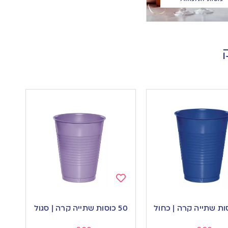
Add
to
50 כוסות שתייה קרה | סגול
wishlist
w