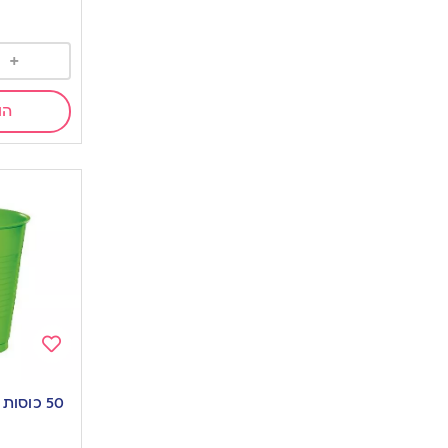
+
הו
Add
to
50 כוסות שתייה קרה | ירוק
wishlist