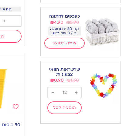
קנו 4 יח ב 7.5 שח ליח
כפכפים לחתונה
+
₪
4.90
₪
5.90
קנו 60 יח ומעלה
ב 3.7 שח לזוג
הו
צפייה במוצר
שרשראות הוואי
צבעוניות
₪
0.90
₪
1.50
-
+
הוספה לסל
Add
to
50 כוסות שתייה קרה | צהוב
wishlist