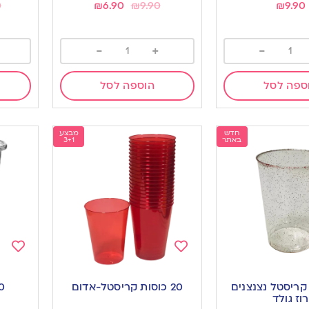
0
₪
6.90
₪
9.90
₪
9.90
-
+
-
ספה לסל
הוספה לסל
חדש
מבצע
באתר
3+1
Add
Add
to
to
ת קריסטל נצנצנים
20 כוסות קריסטל-אדום
ishlist
wishlist
רוז גולד