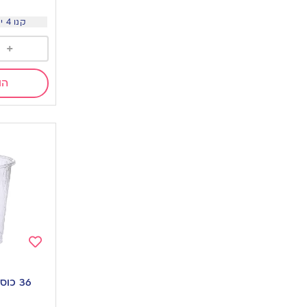
קנו 4 יח ב 7.5 שח ליח
+
הו
Add
to
36 כוסות יהלום שקוף
wishlist