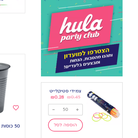
צמידי סטיקלייט
₪
0.28
₪
0.45
-
+
Add
to
הוספה לסל
50 כוסות שתייה קרה | כסף
wishlist