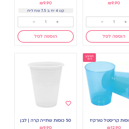
₪
9.90
₪
9.90
קנו 4 יח ב 7.5 שח ליח
-
+
-
+
הוספה לסל
הוספה לסל
מבצע
3+1
Add
to
50 כוסות שתייה קרה | לבן
wishlist
w
₪
9.90
₪
12.90