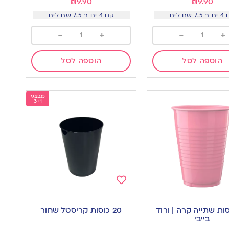
₪
9.90
₪
9.90
7. שח ליח
קנו 4 יח ב 7.5 שח ליח
-
+
-
+
הוספה לסל
הוספה לסל
מבצע
3+1
Add
to
וסות שתייה קרה | ורוד
20 כוסות קריסטל שחור
wishlist
w
בייבי