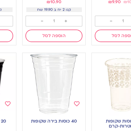
₪
10.90
₪
9.90
₪
1
קנו 2 יח ב 19.90 שח
קנו 2 
-
+
-
ספה לסל
הוספה לסל
Add
Add
to
to
כוסות שקופות
40 כוסות בירה שקופות
0
ishlist
wishlist
טרות-קרם