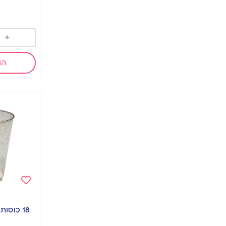
+
הו
Add
to
18 כוסו
wishlist