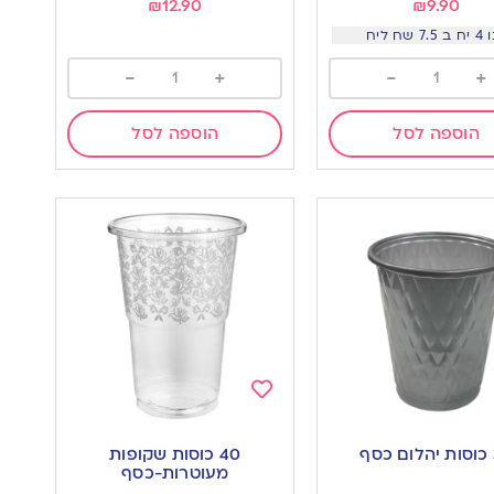
₪
12.90
₪
9.90
7. שח ליח
-
+
-
+
הוספה לסל
הוספה לסל
Add
to
ף
40 כוסות שקופות
wishlist
w
מעוטרות-כסף