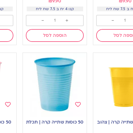
₪
9.90
₪
9.90
קנו 4 יח ב 7.5 שח ליח
קנו 4 יח ב 5
-
+
-
ספה לסל
הוספה לסל
Add
Add
to
to
50 כוסות שתייה קרה | תכלת
50 כ
ishlist
wishlist