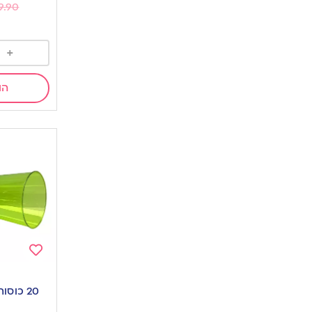
9.90
+
הו
Add
to
20 כוסות קריסטל ירוקות
wishlist