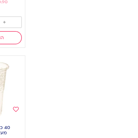
0.90
+
הו
Add
to
40 
wishlist
מעו