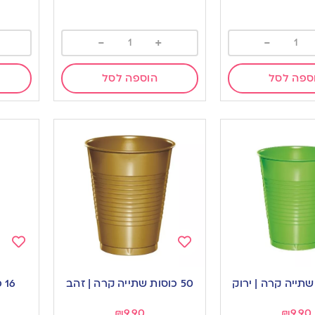
-
+
-
ספה לסל
הוספה לסל
Add
Add
to
to
50 כוסות שתייה קרה | זהב
16
ishlist
wishlist
₪
9.90
₪
9.90