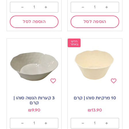
-
+
-
+
הוספה לסל
הוספה לסל
חדש
באתר
Add
Add
to
to
10 מרקיות סוהו | קרם
3 קערות הגשה סוהו |
wishlist
wishlist
קרם
₪
9.90
₪
13.90
-
+
-
+