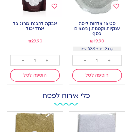
Add
Add
to
to
סט 16 צלחות ליסה
אבקה להכנת מרנג כל
wishlist
wishlist
ענקיות וקטנות | נצנצים
אחד יכול
כסף
₪
29.90
₪
19.90
קנו 2 יח ב 32.9 שח
-
+
-
+
הוספה לסל
הוספה לסל
כלי אירוח לפסח