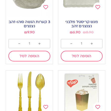
Add
Add
to
to
מגש קריסטל מלבני
3 קערות הגשה סוהו-זהב
wishlist
wishlist
נצנצנים זהב
נצנצים
₪
9.90
₪
6.90
₪
8.90
-
+
-
+
הוספה לסל
הוספה לסל