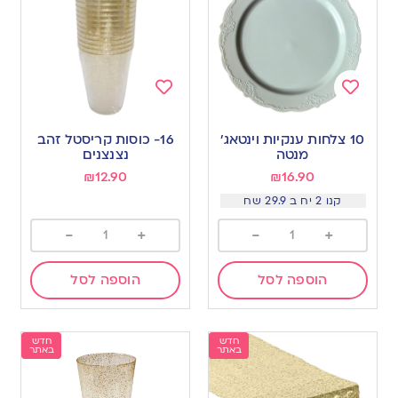
Add
Add
to
to
10 צלחות ענקיות וינטאג׳
16- כוסות קריסטל זהב
wishlist
wishlist
מנטה
נצנצנים
₪
12.90
₪
16.90
קנו 2 יח ב 29.9 שח
-
+
-
+
הוספה לסל
הוספה לסל
חדש
חדש
באתר
באתר