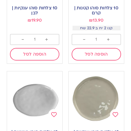
to
to
10 צלחות סוהו קטנות |
10 צלחות סוהו ענקיות |
wishlist
wishlist
קרם
לבן
₪
19.90
₪
13.90
קנו 2 יח ב 22.9 שח
-
+
-
+
הוספה לסל
הוספה לסל
Add
Add
to
to