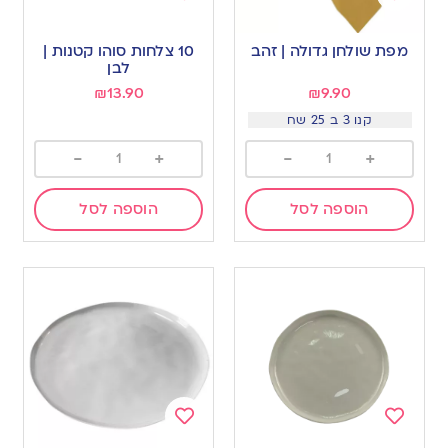
Add
Add
to
to
מפת שולחן גדולה | זהב
10 צלחות סוהו קטנות |
wishlist
wishlist
לבן
₪
13.90
₪
9.90
קנו 3 ב 25 שח
-
+
-
+
הוספה לסל
הוספה לסל
Add
Add