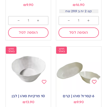
₪
9.90
₪
16.90
קנו 2 יח ב 29.9 שח
-
+
-
+
הוספה לסל
הוספה לסל
חדש
חדש
באתר
באתר
Add
Add
to
to
6 קסרול סוהו | קרם
10 מרקיות סוהו | לבן
wishlist
wishlist
₪
13.90
₪
9.90