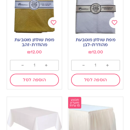
Add
Add
to
to
מפת שולחן מוטבעת
מפת שולחן מוטבעת
wishlist
wishlist
מהודרת-לבן
מהודרת-זהב
₪
12.00
₪
12.00
-
+
-
+
הוספה לסל
הוספה לסל
מבצע
מועדון
15 ש"ח!