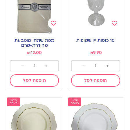
Add
Add
to
to
10 כוסות יין שקופות
מפת שולחן מוטבעת
wishlist
wishlist
מהודרת-קרם
₪
12.00
₪
9.90
-
+
-
+
הוספה לסל
הוספה לסל
חדש
חדש
באתר
באתר