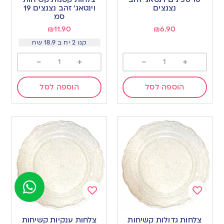
wishlist
wishlist
נצנצים
וינטאג׳ זהב נצנצים 19
סמ
₪
11.90
₪
6.90
קנו 2 יח ב 18.9 שח
-
+
-
+
הוספה לסל
הוספה לסל
Add
Add
to
to
צלחות גדולות קשיחות
צלחות ענקיות קשיחות