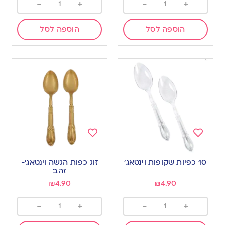
-
+
-
+
הוספה לסל
הוספה לסל
Add
Add
to
to
10 כפיות שקופות וינטאג’
זוג כפות הגשה וינטאג’-
wishlist
wishlist
זהב
₪
4.90
₪
4.90
-
+
-
+