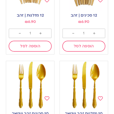
Add
Add
to
to
12 סכינים | זהב
12 מזלגות | זהב
wishlist
wishlist
₪
6.90
₪
6.90
-
+
-
+
הוספה לסל
הוספה לסל
Add
Add
to
to
10 מזלגות זהב וינטאג’
10 סכינים זהב וינטאג’