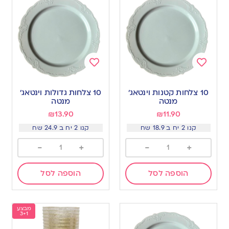
Add
Add
to
to
10 צלחות קטנות וינטאג׳
10 צלחות גדולות וינטאג׳
wishlist
wishlist
מנטה
מנטה
₪
13.90
₪
11.90
קנו 2 יח ב 18.9 שח
קנו 2 יח ב 24.9 שח
-
+
-
+
הוספה לסל
הוספה לסל
מבצע
3+1