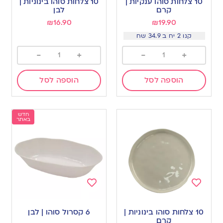
10 צלחות סוהו ענקיות |
10 צלחות סוהו בינוניות |
wishlist
wishlist
קרם
לבן
₪
16.90
₪
19.90
קנו 2 יח ב 34.9 שח
-
+
-
+
הוספה לסל
הוספה לסל
חדש
באתר
Add
Add
to
to
10 צלחות סוהו בינוניות |
6 קסרול סוהו | לבן
wishlist
wishlist
קרם