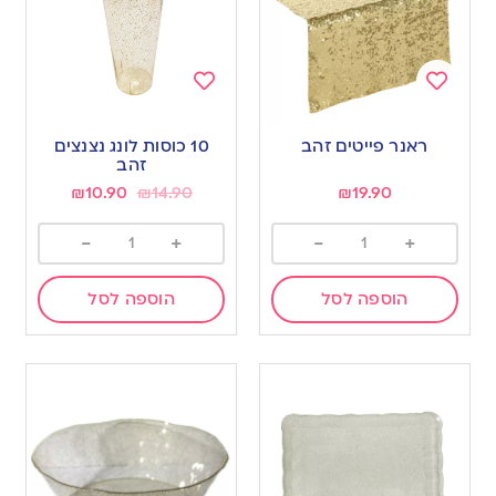
Add
Add
to
to
ראנר פייטים זהב
10 כוסות לונג נצנצים
wishlist
wishlist
זהב
₪
10.90
₪
14.90
₪
19.90
-
+
-
+
הוספה לסל
הוספה לסל