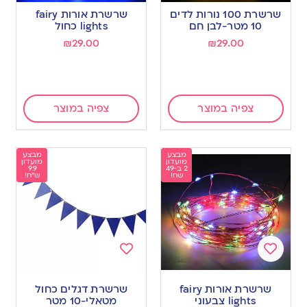
to
to
שרשרת 100 נורות לדים
שרשרת אורות fairy
wishlist
wishlist
10 מטר-לבן חם
lights כחול
₪
29.00
₪
29.00
צפיה במוצר
צפיה במוצר
מבצע
מבצע
מועדון
מועדון
2 ב-49
9.9
שח!
ש"ח!
Add
Add
to
to
שרשרת אורות fairy
שרשרת דגלים כחול
wishlist
wishlist
lights צבעוני
מטאלי-10 מטר