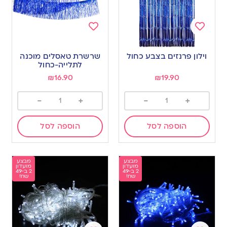
Add
Add
to
to
וילון פרנזים בצבע כחול
שרשרת טאסלים מוכנה
wishlist
wishlist
לתלייה-כחול
₪
16.90
₪
19.90
-
+
-
+
הוספה לסל
הוספה לסל
מבצע
מבצע
מועדון
מועדון
2 ב-49
2 ב-49
שח!
שח!