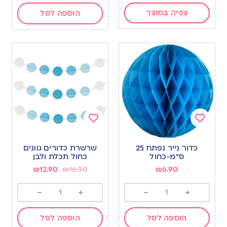
צפיה במוצר
הוספה לסל
Add
Add
to
to
כדור נייר נפתח 25
שרשרת כדורים גוונים
wishlist
wishlist
ס”מ-כחול
כחול תכלת ולבן
₪
12.90
₪
16.90
₪
6.90
-
+
-
+
הוספה לסל
הוספה לסל