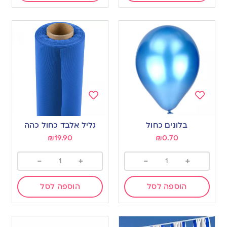
Add
Add
to
to
בלונים כחול
גליל אלבד כחול כהה
wishlist
wishlist
₪
19.90
₪
0.70
-
+
-
+
הוספה לסל
הוספה לסל