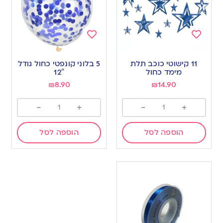
Add
Add
to
to
11 קישוטי כוכב תלת
5 בלוני קונפטי כחול גודל
wishlist
wishlist
מימד כחול
12″
₪
8.90
₪
14.90
-
+
-
+
הוספה לסל
הוספה לסל