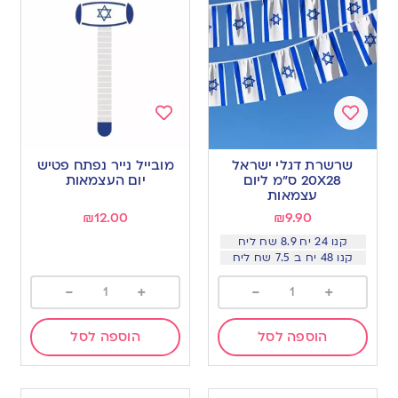
Add
Add
to
to
שרשרת דגלי ישראל
מובייל נייר נפתח פטיש
wishlist
wishlist
20X28 ס”מ ליום
יום העצמאות
עצמאות
₪
12.00
₪
9.90
קנו 24 יח 8.9 שח ליח
קנו 48 יח ב 7.5 שח ליח
-
+
-
+
הוספה לסל
הוספה לסל