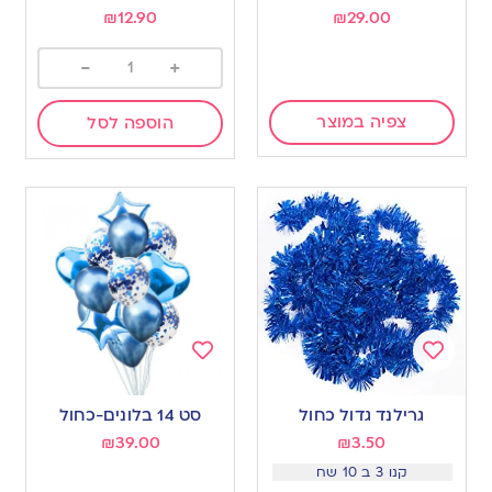
₪
12.90
₪
29.00
-
+
צפיה במוצר
הוספה לסל
Add
Add
to
to
גרילנד גדול כחול
סט 14 בלונים-כחול
wishlist
wishlist
₪
39.00
₪
3.50
קנו 3 ב 10 שח