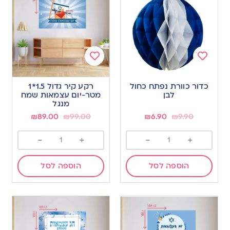
Add
Add
to
to
כדור כוורת נפתח כחול
רקע קיר גדול 1.5*1
wishlist
wishlist
לבן
מטר-יום עצמאות שמח
מנגל
₪
89.00
₪
99.00
₪
6.90
₪
9.90
-
+
-
+
הוספה לסל
הוספה לסל