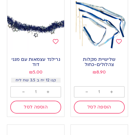
Add
Add
to
to
שלישיית מקלות
גרילנד עצמאות עם מגני
wishlist
wishlist
צהלולים-כחול
דוד
₪
5.00
₪
8.90
קנו 12 יח ב 3.5 שח ליח
-
+
-
+
הוספה לסל
הוספה לסל