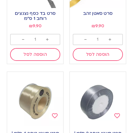
Add
Add
to
to
סרט סאטן זהב
סרט בד כסף נצנצים
wishlist
wishlist
רוחב 1 ס”מ
₪
9.90
₪
9.90
-
+
-
+
הוספה לסל
הוספה לסל
Add
Add
to
to