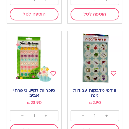
הוספה לסל
הוספה לסל
Add
Add
to
to
8 דפי מדבקות עבודות
סוכריות לקישוט פרחי
wishlist
wishlist
גינה
אביב
₪
23.90
₪
2.90
-
+
-
+