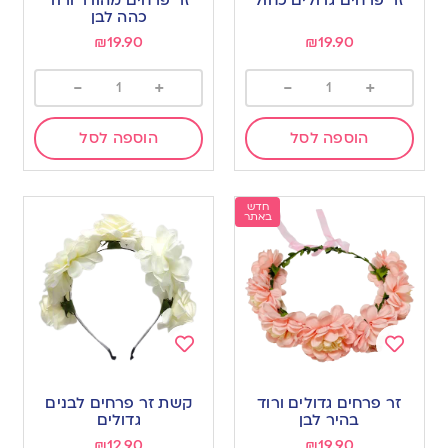
wishlist
wishlist
כהה לבן
₪
19.90
₪
19.90
-
+
-
+
הוספה לסל
הוספה לסל
חדש
באתר
Add
Add
to
to
זר פרחים גדולים ורוד
קשת זר פרחים לבנים
wishlist
wishlist
בהיר לבן
גדולים
₪
12.90
₪
19.90