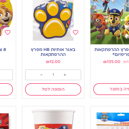
Add
Add
to
to
פרץ ההרפתקאות
באנר אותיות HB מפרץ
8 
ishlist
wishlist
רימיום*
ההרפתקאות
₪
12.00
₪
135.00
₪
1
-
+
יה במוצר
הוספה לסל