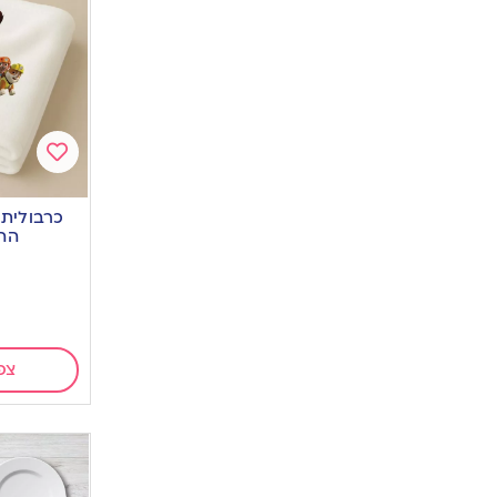
Add
to
כרבולית 
wishlist
הה
צפ