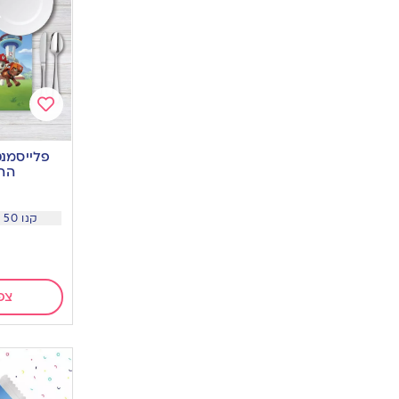
Add
to
פלייסמנט
wishlist
הה
קנו 50 יח ב 3.9 שח ליח
צפ