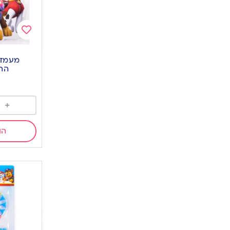
Add
to
מעמד 
wishlist
הה
+
הו