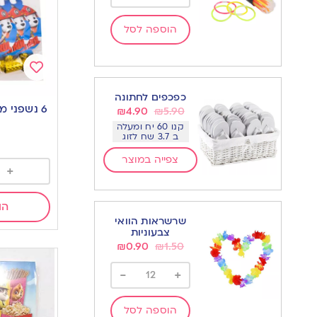
הוספה לסל
Add
כפכפים לחתונה
to
6 נשפני מפרץ ההרפתקאות
₪
4.90
₪
5.90
wishlist
קנו 60 יח ומעלה
ב 3.7 שח לזוג
צפייה במוצר
+
הו
שרשראות הוואי
צבעוניות
₪
0.90
₪
1.50
-
+
הוספה לסל