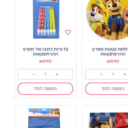
Add
to
צלחות קטנות מפרץ
12 נרות ג’מבו של מפרץ
wishlist
w
ההרפתקאות
ההרתפקאות
₪
9.90
₪
9.90
-
+
-
+
הוספה לסל
הוספה לסל