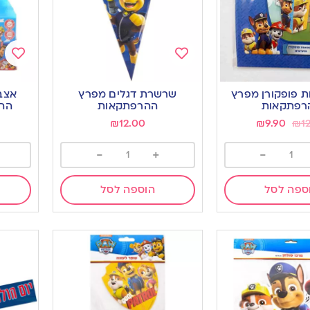
Add
Add
to
to
ות פופקורן מפרץ
שרשרת דגלים מפרץ
אצב
ishlist
wishlist
רפתקאות
ההרפתקאות
ההרפ
₪
12.00
₪
9.90
₪
1
-
+
-
ספה לסל
הוספה לסל