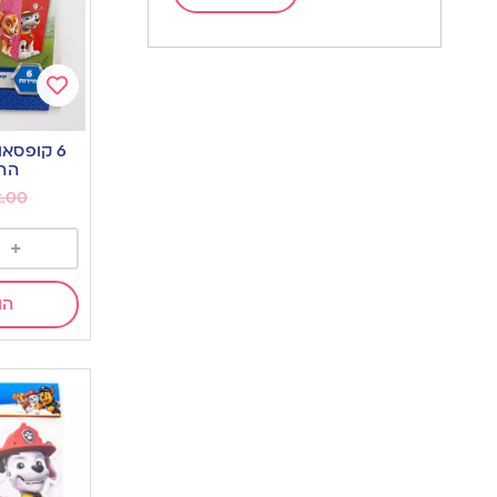
Add
to
6 קופסא
wishlist
הה
2.00
+
הו