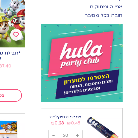
אפייה ומתוקים
חובה בכל מסיבה
Add
to
*חבילת מ
wishlist
פ
37.40
צפ
צמידי סטיקלייט
₪
0.28
₪
0.45
-
+