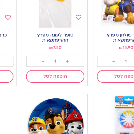
Add
Add
to
to
שולחן מפרץ
טופר לעוגה מפרץ
כרז
ishlist
wishlist
רפתקאות
ההרפתקאות
₪
7.50
₪
15.90
-
+
-
ספה לסל
הוספה לסל