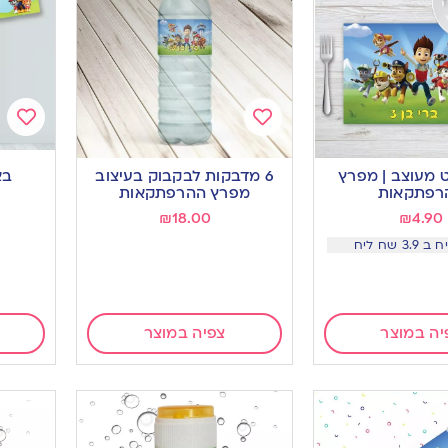
Add
Add
to
to
 מעוצב | מפרץ
6 מדבקות לבקבוק בעיצוב
בא
ishlist
wishlist
רפתקאות
מפרץ ההרפתקאות
₪
18.00
₪
4.90
יה במוצר
צפיה במוצר