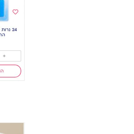
Add
to
24 נרו
wishlist
הה
+
הו