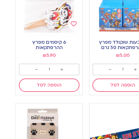
Add
to
עות שוקולד מפרץ
6 קיסמים מפרץ
wishlist
w
תקאות 50 גרם
ההרפתקאות
₪
5.90
₪
5.00
-
+
-
+
הוספה לסל
הוספה לסל