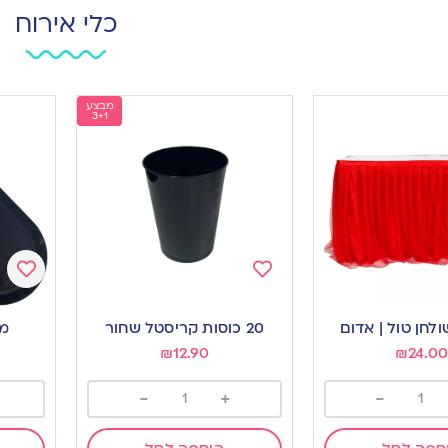
כלי אירוח
מבצע
3+1
Add
Add
to
to
לחן טול | אדום
20 כוסות קריסטל שחור
מג
ishlist
wishlist
₪
12.90
₪
24.00
-
+
-