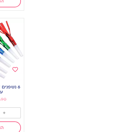
הו
Add
to
6 נשפנים 
wishlist
עם
.90
+
הו