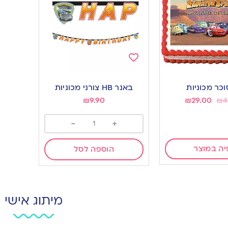
Add
to
וכר מכוניות
באנר HB צורני מכוניות
wishlist
₪
9.90
₪
29.00
₪
4
-
+
יה במוצר
הוספה לסל
מיתוג אישי