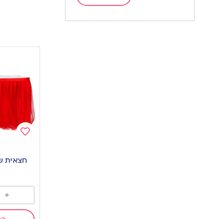
Add
to
חצאית שו
wishlist
+