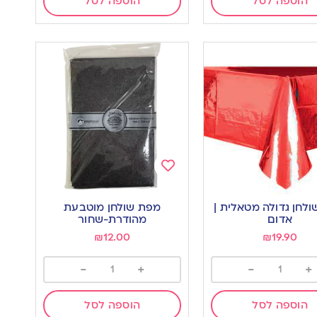
הוספה לסל
הוספה לסל
Add
to
לחן גדולה מטאלית |
מפת שולחן מוטבעת
wishlist
w
אדום
מהודרת-שחור
₪
12.00
₪
19.90
-
+
-
+
הוספה לסל
הוספה לסל