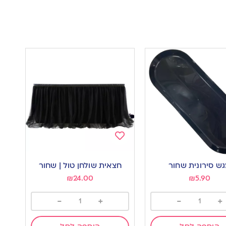
Add
to
ש סירונית שחור
חצאית שולחן טול | שחור
wishlist
w
₪
24.00
₪
5.90
-
+
-
+