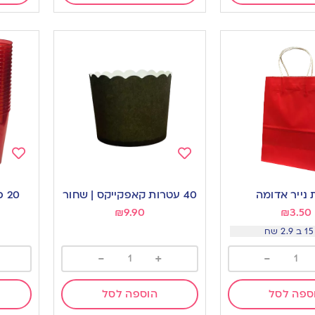
Add
Add
to
to
נייר אדומה
40 עטרות קאפקייקס | שחור
20 כוסות קריסטל-אדום
ishlist
wishlist
₪
9.90
₪
3.50
ח
-
+
-
ספה לסל
הוספה לסל