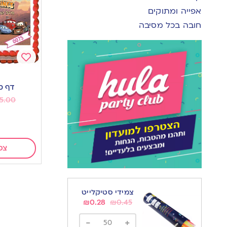
אפייה ומתוקים
חובה בכל מסיבה
Add
to
דף ס
wishlist
5.00
צפ
צמידי סטיקלייט
₪
0.28
₪
0.45
-
+