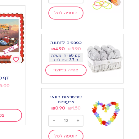
הוספה לסל
כפכפים לחתונה
₪
4.90
₪
5.90
קנו 60 יח ומעלה
ב 3.7 שח לזוג
Add
צפייה במוצר
to
דף ס
wishlist
5.00
שרשראות הוואי
צבעוניות
₪
0.90
₪
1.50
צפ
-
+
הוספה לסל