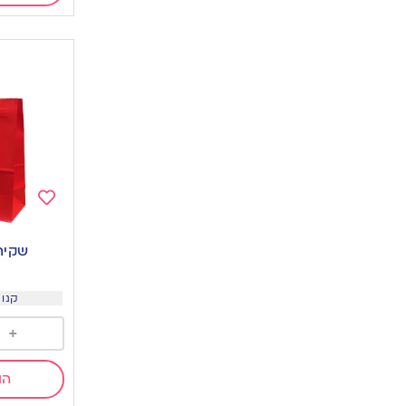
Add
to
שקית 
wishlist
קנו 15 ב 2.9 ש
+
הו