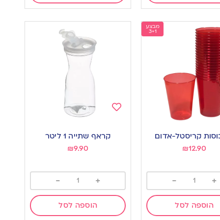
מבצע
3+1
Add
to
קראף שתייה 1 ליטר
wishlist
w
₪
9.90
₪
12.90
-
+
-
+
הוספה לסל
הוספה לסל