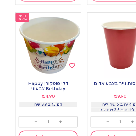
חדש
באתר
Add
to
דלי פופקורן Happy
wishlist
w
Birthday צבעוני
₪
4.90
₪
9.90
ח ב 5 שח ליח
קנו 15 ב 3.9 שח
שח ליח
-
+
-
+