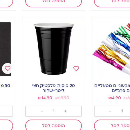
ספה לסל
הוספה לסל
Add
Add
to
to
צבעוניים מטאליים
20 כוסות פלסטיק חצי
50 מפיות קוקטייל שחורות
ishlist
wishlist
 פרנזים
ליטר-שחור
₪
14.90
₪
19.90
₪
4.90
₪
6
-
+
-
ספה לסל
הוספה לסל