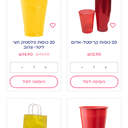
Add
Add
to
to
20 כוסות קריסטל-אדום
20 כוסות פלסטיק חצי
wishlist
wishlist
ליטר-צהוב
₪
14.90
₪
19.90
₪
12.90
-
+
-
+
הוספה לסל
הוספה לסל