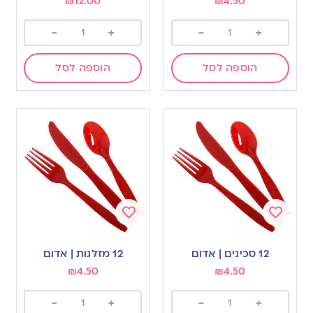
₪
12.00
₪
4.50
-
+
-
+
הוספה לסל
הוספה לסל
Add
Add
to
to
12 סכינים | אדום
12 מזלגות | אדום
wishlist
wishlist
₪
4.50
₪
4.50
-
+
-
+