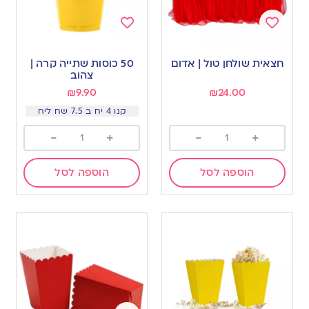
Add
Add
to
to
חצאית שולחן טול | אדום
50 כוסות שתייה קרה |
wishlist
wishlist
צהוב
₪
9.90
₪
24.00
קנו 4 יח ב 7.5 שח ליח
-
+
-
+
הוספה לסל
הוספה לסל