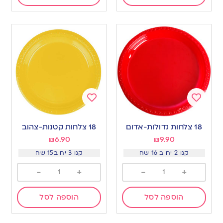
Add
Add
to
to
18 צלחות גדולות-אדום
18 צלחות קטנות-צהוב
wishlist
wishlist
₪
6.90
₪
9.90
קנו 2 יח ב 16 שח
קנו 3 יח ב15 שח
-
+
-
+
הוספה לסל
הוספה לסל