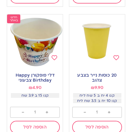
חדש
באתר
Add
Add
to
to
20 כוסות נייר בצבע
דלי פופקורן Happy
wishlist
wishlist
צהוב
Birthday צבעוני
₪
4.90
₪
9.90
קנו 4 יח ב 5 שח ליח
קנו 15 ב 3.9 שח
קנו 10 יח ב 3.5 שח ליח
-
+
-
+
הוספה לסל
הוספה לסל