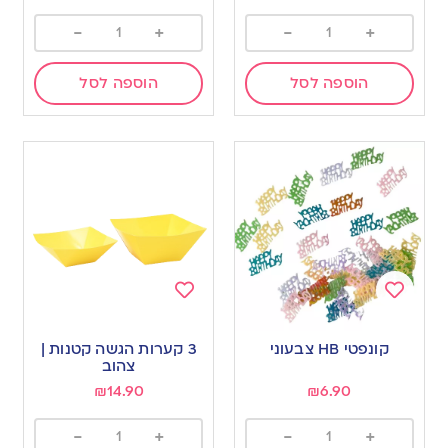
-
+
-
+
הוספה לסל
הוספה לסל
Add
Add
to
to
קונפטי HB צבעוני
3 קערות הגשה קטנות |
wishlist
wishlist
צהוב
₪
14.90
₪
6.90
-
+
-
+