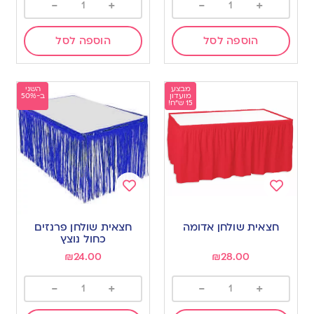
-
+
-
+
הוספה לסל
הוספה לסל
מבצע
השני
מועדון
ב-50%
15 ש"ח!
Add
Add
to
to
חצאית שולחן אדומה
חצאית שולחן פרנזים
wishlist
wishlist
כחול נוצץ
₪
24.00
₪
28.00
-
+
-
+