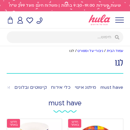
שעות פעילות 9:30-19:00 בחנות | משלוח חינם מעל 299 ש"ח
עמוד הבית
/
גיבורי על וספורט
/
לגו
לגו
must have
מיתוג אישי
כלי אירוח
קישוטים ובלונים
אפייה
must have
חדש
חדש
באתר
באתר