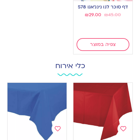
to
דף סוכר לגו נינג’אגו S78
wishlist
₪
29.00
₪
45.00
צפיה במוצר
כלי אירוח
Add
Add