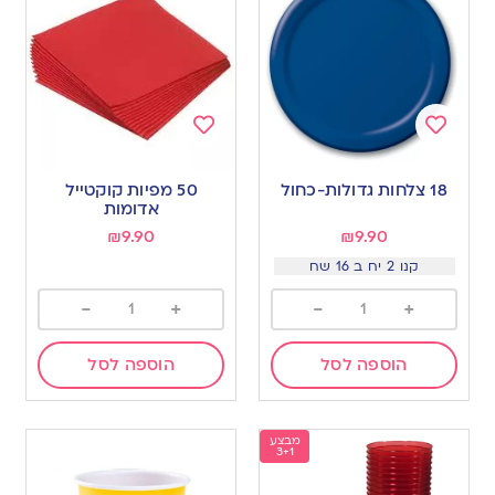
Add
Add
to
to
18 צלחות גדולות-כחול
50 מפיות קוקטייל
wishlist
wishlist
אדומות
₪
9.90
₪
9.90
קנו 2 יח ב 16 שח
-
+
-
+
הוספה לסל
הוספה לסל
מבצע
3+1