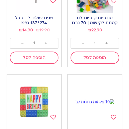
Add
Add
to
to
סוכריות קוביות לגו
מפת שולחן לגו גודל
wishlist
wishlist
קטנות לקישוט | 70 גרם
274*137 ס”מ
₪
14.90
₪
19.90
₪
22.90
-
+
-
+
הוספה לסל
הוספה לסל
Add
Add