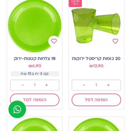
מבצע
3+1
Add
Add
to
to
20 כוסות קריסטל ירוקות
18 צלחות קטנות-ירוק
wishlist
wishlist
₪
6.90
₪
12.90
קנו 3 יח ב15 שח
-
+
-
+
הוספה לסל
הוספה לסל