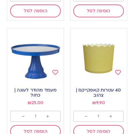
הוספה לסל
הוספה לסל
Add
Add
to
to
40 עטרות קאפקייקס |
מעמד מהודר לעוגה |
wishlist
wishlist
צהוב
כחול
₪
25.00
₪
9.90
-
+
-
+
הוספה לסל
הוספה לסל