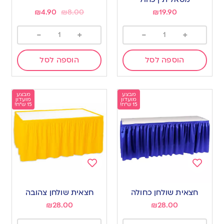
₪
4.90
₪
8.00
₪
19.90
-
+
-
+
הוספה לסל
הוספה לסל
מבצע
מבצע
מועדון
מועדון
15 ש"ח!
15 ש"ח!
Add
Add
to
to
חצאית שולחן כחולה
חצאית שולחן צהובה
wishlist
wishlist
₪
28.00
₪
28.00