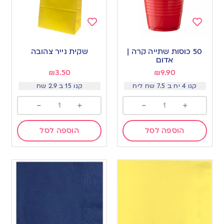
Add
Add
to
to
50 כוסות שתייה קרה |
שקית נייר צהובה
wishlist
wishlist
אדום
₪
3.50
₪
9.90
קנו 4 יח ב 7.5 שח ליח
קנו 15 ב 2.9 שח
-
+
-
+
הוספה לסל
הוספה לסל