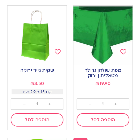
Add
Add
to
to
מפת שולחן גדולה
שקית נייר ירוקה
wishlist
wishlist
מטאלית | ירוק
₪
3.50
₪
19.90
קנו 15 ב 2.9 שח
-
+
-
+
הוספה לסל
הוספה לסל