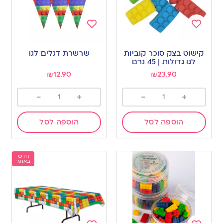
Add
Add
to
to
קישוט בצק סוכר קוביות
שרשרת דגלים לגו
wishlist
wishlist
לגו גדולות | 45 גרם
₪
12.90
₪
23.90
-
+
-
+
הוספה לסל
הוספה לסל
חדש
באתר