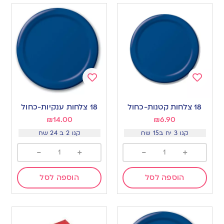
Add
Add
to
to
18 צלחות קטנות-כחול
18 צלחות ענקיות-כחול
wishlist
wishlist
₪
14.00
₪
6.90
קנו 3 יח ב15 שח
קנו 2 ב 24 שח
-
+
-
+
הוספה לסל
הוספה לסל