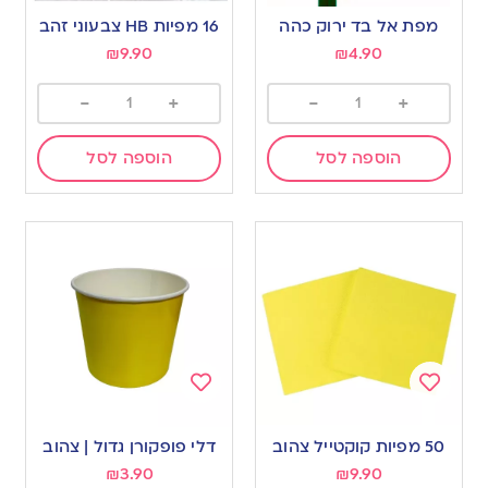
to
to
מפת אל בד ירוק כהה
16 מפיות HB צבעוני זהב
wishlist
wishlist
₪
9.90
₪
4.90
-
+
-
+
הוספה לסל
הוספה לסל
Add
Add
to
to
50 מפיות קוקטייל צהוב
דלי פופקורן גדול | צהוב
wishlist
wishlist
₪
3.90
₪
9.90