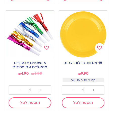
Add
Add
to
to
18 צלחות גדולות-צהוב
6 נשפנים צבעוניים
wishlist
wishlist
מטאליים עם פרנזים
₪
4.90
₪
6.90
₪
9.90
קנו 2 יח ב 16 שח
-
+
-
+
הוספה לסל
הוספה לסל