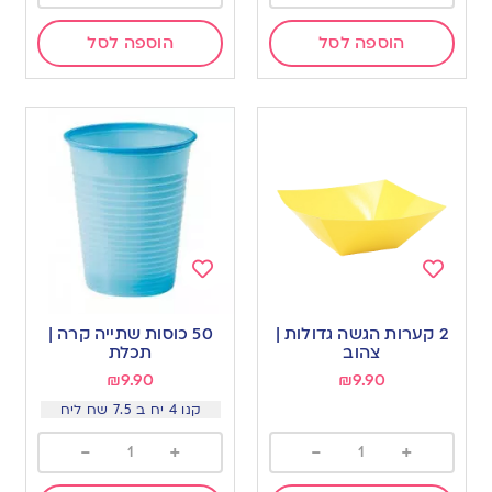
הוספה לסל
הוספה לסל
Add
Add
to
to
2 קערות הגשה גדולות |
50 כוסות שתייה קרה |
wishlist
wishlist
צהוב
תכלת
₪
9.90
₪
9.90
קנו 4 יח ב 7.5 שח ליח
-
+
-
+