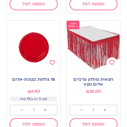
הוספה לסל
הוספה לסל
השני
ב-50%
Add
Add
to
to
חצאית שולחן פרנזים
18 צלחות קטנות-אדום
wishlist
wishlist
אדום נוצץ
₪
6.90
₪
24.00
קנו 3 יח ב15 שח
-
+
-
+
הוספה לסל
הוספה לסל