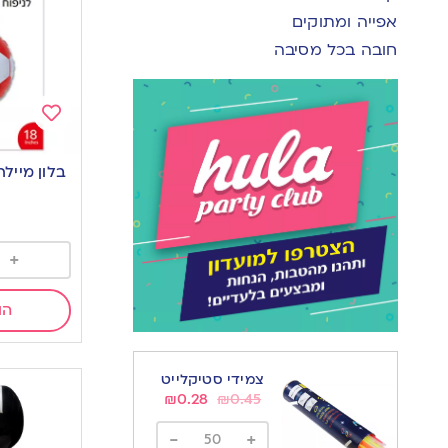
אפייה ומתוקים
חובה בכל מסיבה
Add
to
wishlist
+
הו
צמידי סטיקלייט
₪
0.28
₪
0.45
-
+