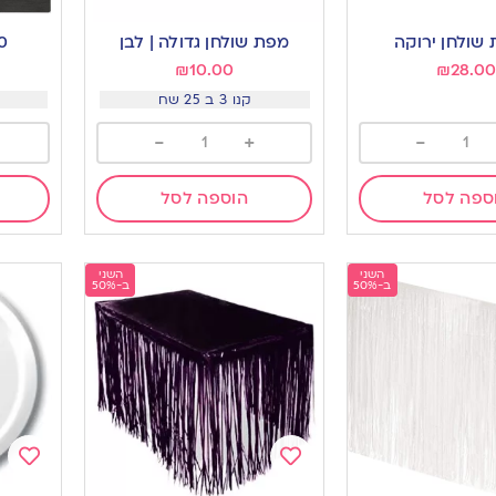
Add
Add
to
to
שולחן ירוקה
מפת שולחן גדולה | לבן
50 מפי
ishlist
wishlist
₪
10.00
₪
28.0
קנו 3 ב 25 שח
-
+
-
ספה לסל
הוספה לסל
השני
השני
ב-50%
ב-50%
Add
Add