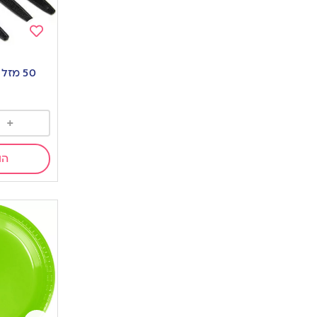
Add
to
50 מזלגות בצבע שחור
wishlist
+
הו