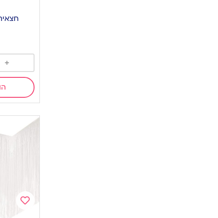
Add
to
חצאית 
wishlist
0
+
הו
Add