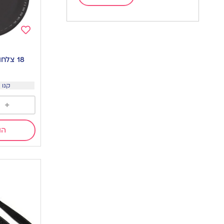
Add
to
18 צלחות קטנות-שחור
wishlist
קנו 3 יח ב15 שח
+
הו