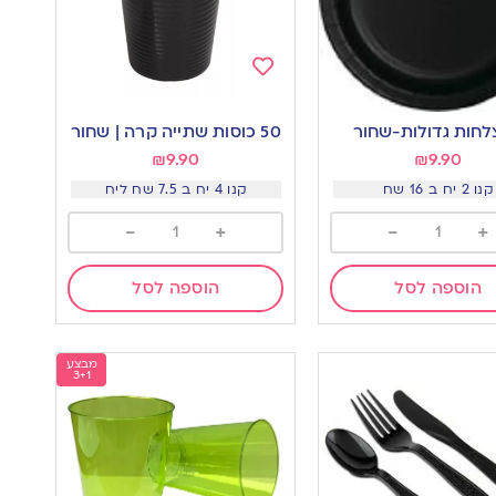
Add
to
50 כוסות שתייה קרה | שחור
wishlist
w
₪
9.90
₪
9.90
קנו 2 יח ב 16 שח
קנו 4 יח ב 7.5 שח ליח
-
+
-
+
הוספה לסל
הוספה לסל
מבצע
3+1