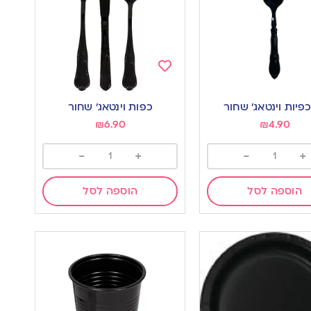
Add
to
כפות וינטאג’ שחור
wishlist
w
₪
6.90
₪
4.90
-
+
-
+
הוספה לסל
הוספה לסל