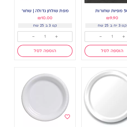
Add
to
ות שחורות
מפת שולחן גדולה | שחור
wishlist
w
₪
10.00
₪
9.90
קנו 3 יח ב 25 שח
קנו 3 ב 25 שח
-
+
-
+
הוספה לסל
הוספה לסל
Add