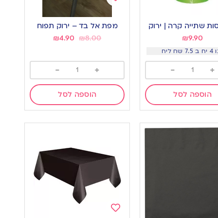
Add
to
מפת אל בד – ירוק תפוח
wishlist
w
₪
4.90
₪
8.00
₪
9.90
7. שח ליח
-
+
-
+
הוספה לסל
הוספה לסל