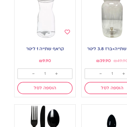
Add
to
יה+ברז 3.8 ליטר
קראף שתייה 1 ליטר
wishlist
w
₪
9.90
₪
39.90
₪
49.9
-
+
-
+
הוספה לסל
הוספה לסל