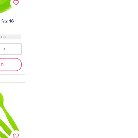
Add
to
18 צלחות קטנות-ירוק
wishlist
קנו 3 יח ב15 שח
+
הו