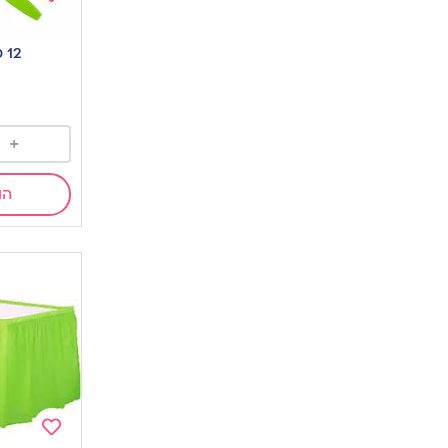
Add
to
12 סכינים ירוק
wishlist
+
הו