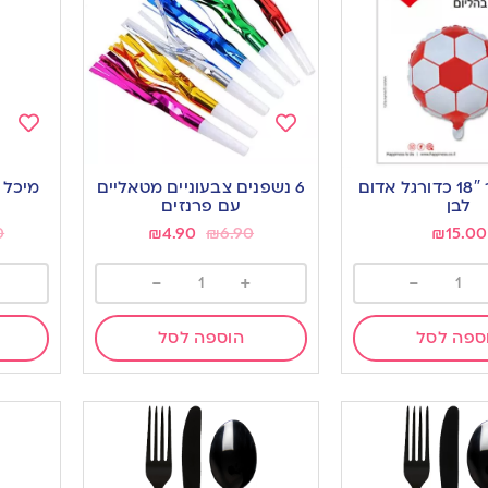
Add
Add
to
to
בלון מיילר 18″ כדורגל אדום
6 נשפנים צבעוניים מטאליים
מיכל שתי
ishlist
wishlist
לבן
עם פרנזים
0
₪
4.90
₪
6.90
₪
15.00
-
+
-
ספה לסל
הוספה לסל