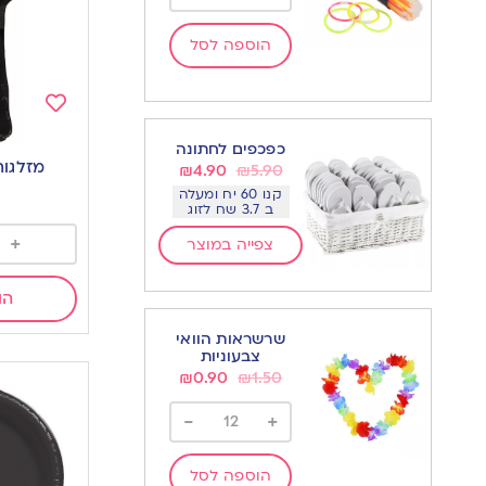
הוספה לסל
Add
כפכפים לחתונה
to
מזלגות
₪
4.90
₪
5.90
wishlist
קנו 60 יח ומעלה
ב 3.7 שח לזוג
+
צפייה במוצר
הו
שרשראות הוואי
צבעוניות
₪
0.90
₪
1.50
-
+
הוספה לסל