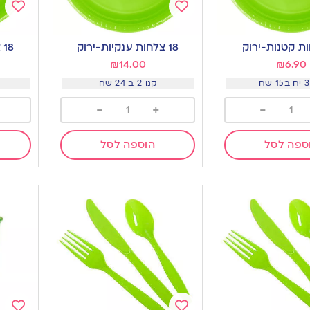
Add
Add
to
to
18 צלחות ענקיות-ירוק
18 צלחות גדולות-ירוק
ishlist
wishlist
₪
14.00
₪
6.90
קנו 2 ב 24 שח
-
+
-
ספה לסל
הוספה לסל