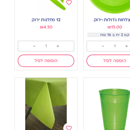
Add
to
12 מזלגות ירוק
wishlist
w
₪
4.50
₪
15.00
קנו 2 יח ב 16 שח
-
+
-
+
הוספה לסל
הוספה לסל