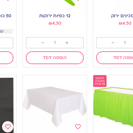
Add
Add
to
to
12 כפיות ירוקות
50 כוסות שתייה קרה | ירוק
ishlist
wishlist
₪
4.50
₪
4.50
קנו 4 יח ב 5
-
+
-
ספה לסל
הוספה לסל
מבצע
מועדון
15 ש"ח!