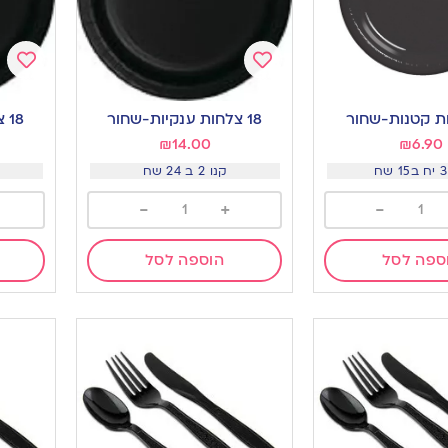
Add
Add
to
to
18 צלחות ענקיות-שחור
18 צלחות גדולות-שחור
ishlist
wishlist
₪
14.00
₪
6.90
קנו 2 ב 24 שח
-
+
-
ספה לסל
הוספה לסל