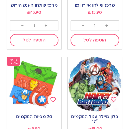
to
to
מרכז שולחן איירון מן
מרכז שולחן הענק הירוק
wishlist
wishlist
₪
15.90
₪
15.90
-
+
-
+
הוספה לסל
הוספה לסל
חדש
באתר
Add
Add
to
to
בלון מיילר עגול הנוקמים
20 מפיות הנוקמים
wishlist
wishlist
17″
₪
9.90
₪
15.00