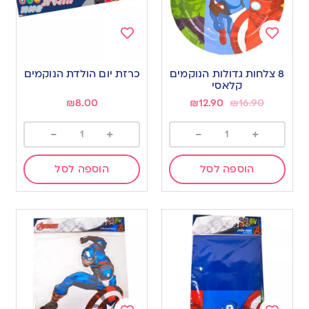
Add
Add
to
to
8 צלחות גדולות הנוקמים
כרזת יום הולדת הנוקמים
wishlist
wishlist
קלאסי
₪
8.00
₪
12.90
₪
16.90
-
+
-
+
הוספה לסל
הוספה לסל