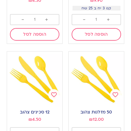
₪
4.50
₪
9.90
קנו 3 יח ב 25 שח
-
+
-
+
הוספה לסל
הוספה לסל
Add
Add
to
to
50 מזלגות צהוב
12 סכינים צהוב
wishlist
wishlist
₪
4.50
₪
12.00