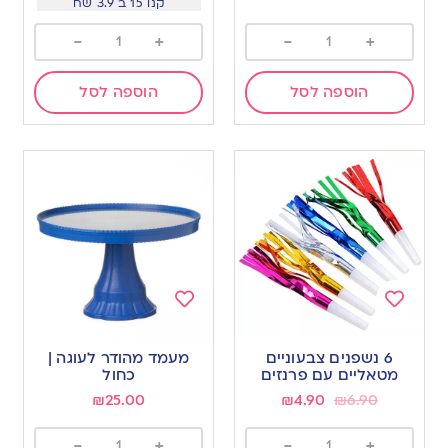
קנו 15 ב 3.9 שח
-
+
-
+
הוספה לסל
הוספה לסל
Add
Add
to
to
6 נשפנים צבעוניים
מעמד מהודר לעוגה |
wishlist
wishlist
מטאליים עם פרנזים
כחול
₪
25.00
₪
4.90
₪
6.90
-
+
-
+