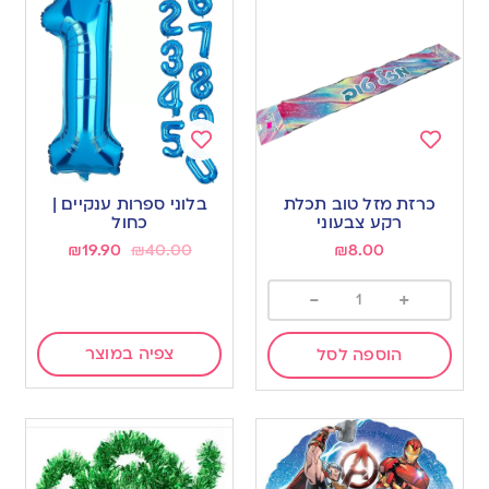
Add
Add
to
to
כרזת מזל טוב תכלת
בלוני ספרות ענקיים |
wishlist
wishlist
רקע צבעוני
כחול
₪
19.90
₪
40.00
₪
8.00
-
+
צפיה במוצר
הוספה לסל