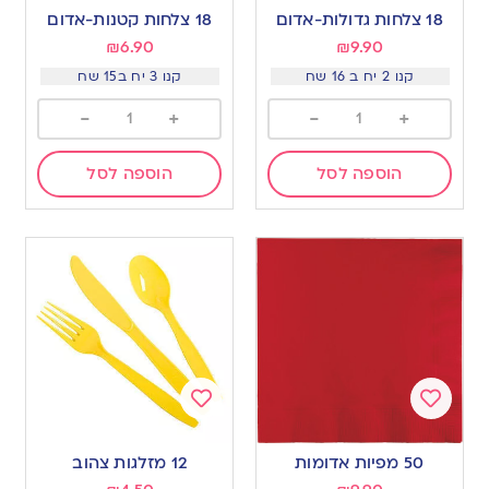
to
to
18 צלחות גדולות-אדום
18 צלחות קטנות-אדום
wishlist
wishlist
₪
6.90
₪
9.90
קנו 2 יח ב 16 שח
קנו 3 יח ב15 שח
-
+
-
+
הוספה לסל
הוספה לסל
Add
Add
to
to
50 מפיות אדומות
12 מזלגות צהוב
wishlist
wishlist