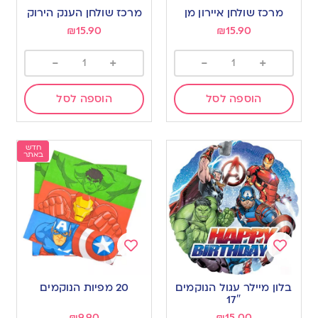
to
to
מרכז שולחן איירון מן
מרכז שולחן הענק הירוק
wishlist
wishlist
₪
15.90
₪
15.90
-
+
-
+
הוספה לסל
הוספה לסל
חדש
באתר
Add
Add
to
to
בלון מיילר עגול הנוקמים
20 מפיות הנוקמים
wishlist
wishlist
17″
₪
9.90
₪
15.00