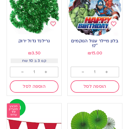
Add
Add
to
to
בלון מיילר עגול הנוקמים
גרילנד גדול ירוק
wishlist
wishlist
17″
₪
3.50
₪
15.00
קנו 3 ב 10 שח
-
+
-
+
הוספה לסל
הוספה לסל
מבצע
מועדון
9.9
ש"ח!