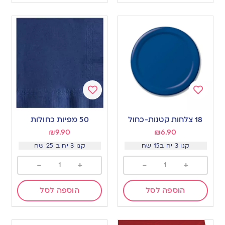
Add
Add
to
to
18 צלחות קטנות-כחול
50 מפיות כחולות
wishlist
wishlist
₪
9.90
₪
6.90
קנו 3 יח ב15 שח
קנו 3 יח ב 25 שח
-
+
-
+
הוספה לסל
הוספה לסל