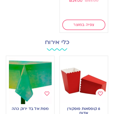
₪
29.00
₪
45.00
צפיה במוצר
כלי אירוח
Add
Add
to
to
6 קופסאות פופקורן
מפת אל בד ירוק כהה
wishlist
wishlist
אדום