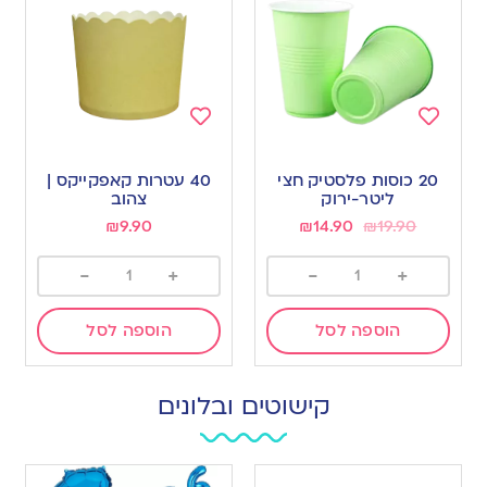
Add
Add
to
to
20 כוסות פלסטיק חצי
40 עטרות קאפקייקס |
wishlist
wishlist
ליטר-ירוק
צהוב
₪
9.90
₪
14.90
₪
19.90
-
+
-
+
הוספה לסל
הוספה לסל
קישוטים ובלונים