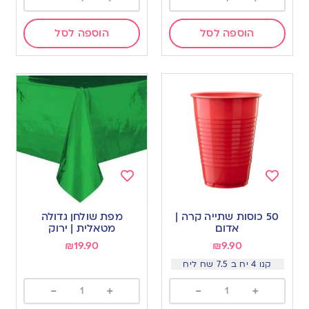
הוספה לסל
הוספה לסל
Add
Add
to
to
50 כוסות שתייה קרה |
מפת שולחן גדולה
wishlist
wishlist
אדום
מטאלית | ירוק
₪
19.90
₪
9.90
קנו 4 יח ב 7.5 שח ליח
-
+
-
+