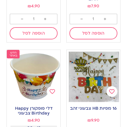
₪
4.90
₪
7.90
-
+
-
+
הוספה לסל
הוספה לסל
חדש
באתר
Add
Add
to
to
16 מפיות HB צבעוני זהב
דלי פופקורן Happy
wishlist
wishlist
Birthday צבעוני
₪
4.90
₪
9.90