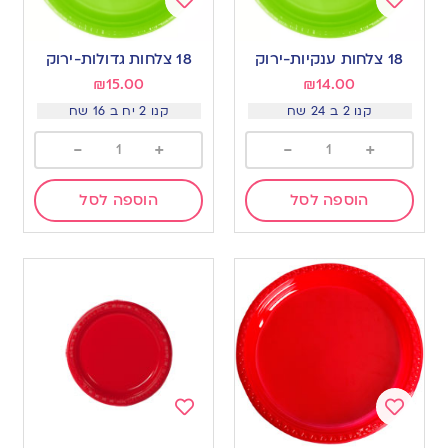
Add
Add
to
to
18 צלחות ענקיות-ירוק
18 צלחות גדולות-ירוק
wishlist
wishlist
₪
15.00
₪
14.00
קנו 2 ב 24 שח
קנו 2 יח ב 16 שח
-
+
-
+
הוספה לסל
הוספה לסל
Add
Add