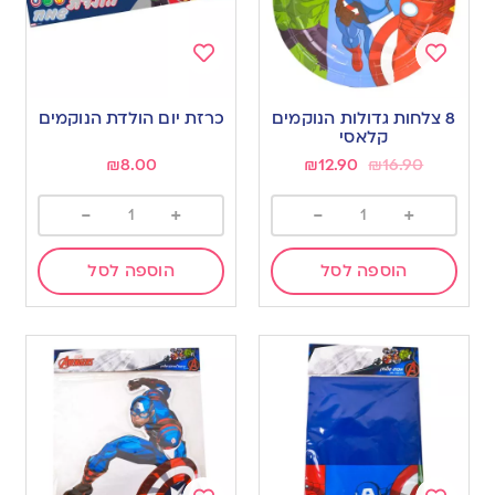
Add
Add
to
to
8 צלחות גדולות הנוקמים
כרזת יום הולדת הנוקמים
wishlist
wishlist
קלאסי
₪
8.00
₪
12.90
₪
16.90
-
+
-
+
הוספה לסל
הוספה לסל