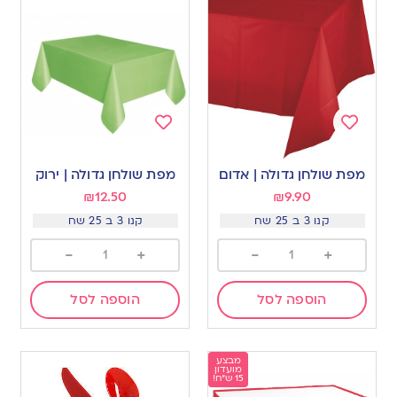
Add
Add
to
to
מפת שולחן גדולה | אדום
מפת שולחן גדולה | ירוק
wishlist
wishlist
₪
12.50
₪
9.90
קנו 3 ב 25 שח
קנו 3 ב 25 שח
-
+
-
+
הוספה לסל
הוספה לסל
מבצע
מועדון
15 ש"ח!