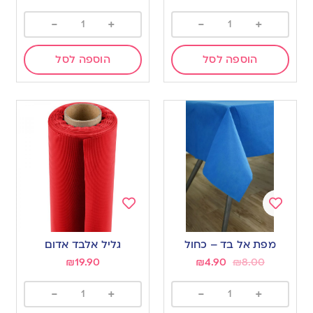
-
+
-
+
הוספה לסל
הוספה לסל
Add
Add
to
to
מפת אל בד – כחול
גליל אלבד אדום
wishlist
wishlist
₪
19.90
₪
4.90
₪
8.00
-
+
-
+