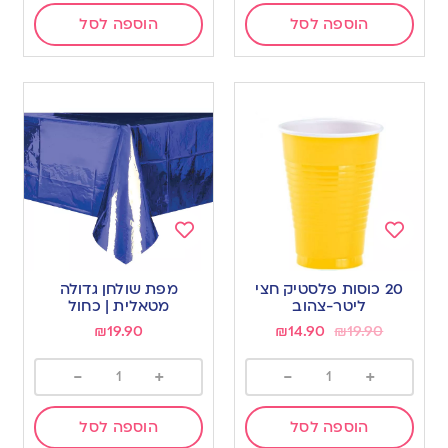
הוספה לסל
הוספה לסל
Add
Add
to
to
20 כוסות פלסטיק חצי
מפת שולחן גדולה
wishlist
wishlist
ליטר-צהוב
מטאלית | כחול
₪
19.90
₪
14.90
₪
19.90
-
+
-
+
הוספה לסל
הוספה לסל