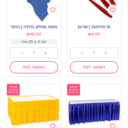
Add
Add
to
to
12 מזלגות | אדום
מפת שולחן גדולה | כחול
wishlist
wishlist
₪
10.00
₪
4.50
קנו 3 ב 25 שח
-
+
-
+
הוספה לסל
הוספה לסל
מבצע
מבצע
מועדון
מועדון
15 ש"ח!
15 ש"ח!