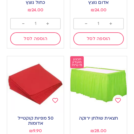
wishlist
wishlist
אדום נוצץ
כחול נוצץ
₪
24.00
₪
24.00
-
+
-
+
הוספה לסל
הוספה לסל
מבצע
מועדון
15 ש"ח!
Add
Add
to
to
חצאית שולחן ירוקה
50 מפיות קוקטייל
wishlist
wishlist
אדומות
₪
9.90
₪
28.00