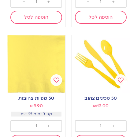
-
+
-
+
הוספה לסל
הוספה לסל
Add
Add
to
to
50 סכינים צהוב
50 מפיות צהובות
wishlist
wishlist
₪
9.90
₪
12.00
קנו 3 יח ב 25 שח
-
+
-
+