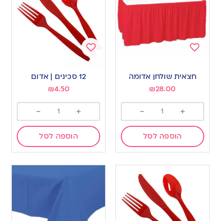
Add
Add
to
to
חצאית שולחן אדומה
12 סכינים | אדום
wishlist
wishlist
₪
4.50
₪
28.00
-
+
-
+
הוספה לסל
הוספה לסל