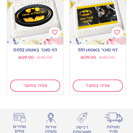
Add
Add
to
to
דף סוכר באטמן S51
דף סוכר באטמן 0052
wishlist
wishlist
₪
29.00
₪
45.00
₪
29.00
₪
45.00
צפיה במוצר
צפיה במוצר
מחירים
משלוח
שירות
רכישה
נוחים
מהיר
מעולה
מאובטחת